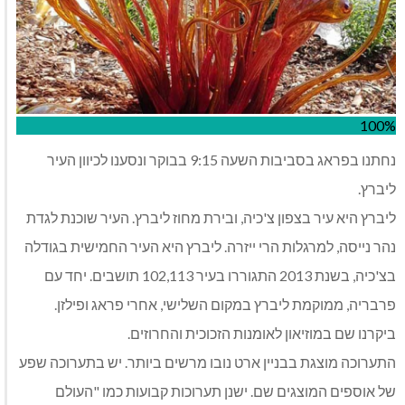
100%
נחתנו בפראג בסביבות השעה 9:15 בבוקר ונסענו לכיוון העיר
ליברץ.
ליברץ היא עיר בצפון צ'כיה, ובירת מחוז ליברץ. העיר שוכנת לגדת
נהר נייסה, למרגלות הרי ייזרה. ליברץ היא העיר החמישית בגודלה
בצ'כיה, בשנת 2013 התגוררו בעיר 102,113 תושבים. יחד עם
פרבריה, ממוקמת ליברץ במקום השלישי, אחרי פראג ופילזן.
ביקרנו שם במוזיאון לאומנות הזכוכית והחרוזים.
התערוכה מוצגת בבניין ארט נובו מרשים ביותר. יש בתערוכה שפע
של אוספים המוצגים שם. ישנן תערוכות קבועות כמו "העולם