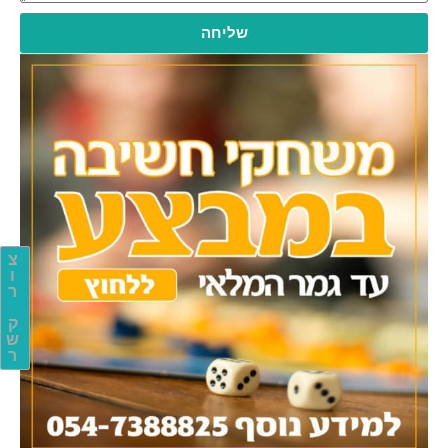
שליחה
צ
ו
ר
ק
ש
ר