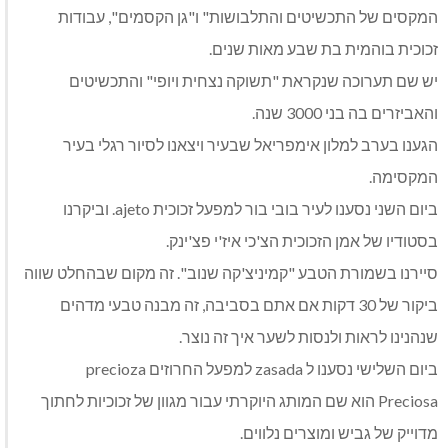
המקסים של התכשיטים והתלבושות" ו"גן הקסמים", עבודות
זכוכית בוהמית בת שבע מאות שנים.
יש שם תערוכה שנקראת "תשוקה נצחית ויופי" והתכשיטים
והאביזרים בה בני 3000 שנה.
הגענו בערב למלון אימפריאל שבעיר ויצאנו לסיור רגלי בעיר
המקסימה.
ביום השני נסענו לעיר בובי בור למפעל זכוכית ajeto. וביקרנו
בסטודיו של אמן הזכוכית הצ'כי איז'י פצ'ינק.
סיירנו בשמורת הטבע "קמיניצ'קה שנוב". זה מקום שבהחלט שווה
ביקור של 30 דקות אם אתם בסביבה, זה מבנה טבעי מדהים
שנהנינו לראות ולנסות לשער איך זה נוצר.
ביום השלישי נסענו ל zasada למפעל החרוזים precioza
Preciosa הוא שם המותג היוקרתי עבור מגוון של זכוכיות לחתוך
מדוייק של גביש ומוצרים נלווים.