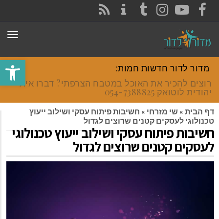
CONTACT
RSS
INSTAGRAM
TUMBLR
YOUTUBE
FACEBOOK
תפר
פתח סרגל
מדור לדור חדשות חמות:
רוצים להכיר את האוכל במטבח הצרפתי? דברו איתי
יהודית לוטואק 054-7388825.
דף הבית
»
שי מזרחי
»
חשיבות פיתוח עסקי ושילוב ייעוץ
טכנולוגי לעסקים קטנים שרוצים לגדול
חשיבות פיתוח עסקי ושילוב ייעוץ טכנולוגי
לעסקים קטנים שרוצים לגדול