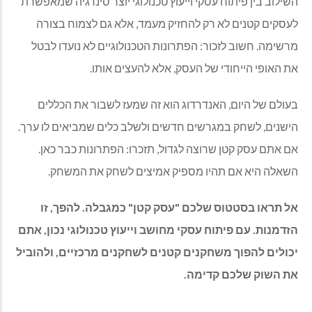
השילוב בין פיתוח עסקי וייעוץ טכנולוגי יוצר סינרגיה שמאפשרת
לעסקים קטנים לא רק להחזיק מעמד, אלא גם לצמוח בצורה
מרשימה. חשוב לזכור: הפתרונות הטכנולוגיים לא נועדו לבטל
את האופי הייחודי של העסק, אלא להעצים אותו.
בעולם של היום, האנדרדוג הוא זה שמעז לשבור את הכללים
הישנים, לשחק במגרשים חדשים ולשלב כלים שמביאים לו ערך.
אם אתם עסק קטן שרוצה לגדול, תזכרו: הפתרונות כבר כאן.
השאלה היא אם תהיו מספיק אמיצים לשחק את המשחק.
אל תראו בסטטוס שלכם "עסק קטן" כמגבלה. להפך, זו
הזדמנות. עם פיתוח עסקי מחושב וייעוץ טכנולוגי נכון, אתם
יכולים להפוך משחקנים קטנים לשחקנים מרכזיים, ולהוביל
את השוק שלכם קדימה.