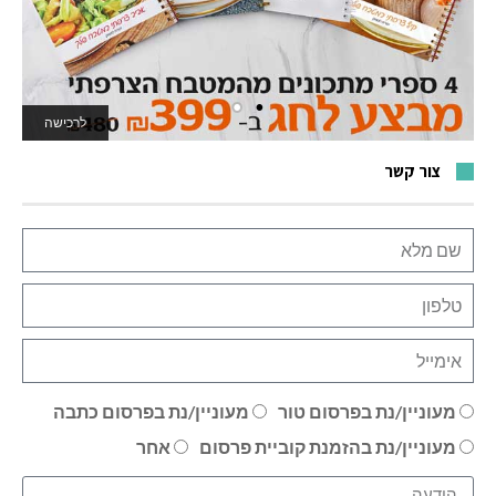
לרכישה
לאתר המשחקים
צור קשר
מעוניין/נת בפרסום טור
מעוניין/נת בפרסום כתבה
מעוניין/נת בהזמנת קוביית פרסום
אחר