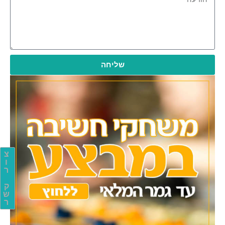
שליחה
צ
ו
ר
ק
ש
ר