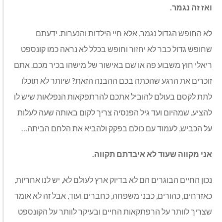
ואז
זה
נגמר
.
לא החופש הגדול נגמר, אלא חיי הילדות והנערות. ידעתם
שחופש גדול כבר לא יחזור וחופש בכלל לא נראה כמו קונספט
ריאלי חוץ משבוע פה או שם באישור של מישהו בכיר מכם. אתם
זוכרים את הרגע שהכתה בכם ההבנה הזאת? שיותר לא תוכלו
לתת לקסם בעולם להוביל אתכם להרתפקאות הנפלאות שיש לו
להציע. שמהיום ועד גיל הפנסיה צריך לקום באותה שעה לעלות
על הכביש, לעמוד עם כולם בפקק ולהביא את הלחם הביתה…
אני
מקווה
שעוד
לא
איבדתם
תקווה
.
נכון החיים הבוגרים הם לא בדיוק ארץ לעולם לא, יש לנו אחריות,
כאזרחים, כהורים, כבני משפחה, כחברים ועוד, אבל זה לא אומר
שצריך לוותר על הרפתקאות החיים ובעיקר לוותר על הקונספט