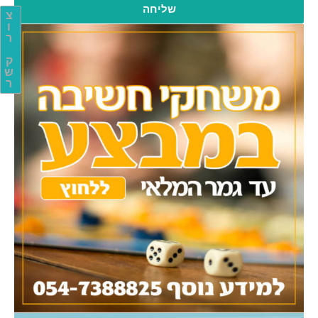
שליחה
צ
ו
ר
ק
ש
ר