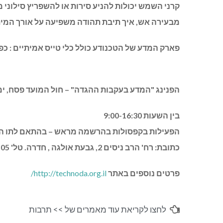
קרני השמש יכולות להניע סירות או להשפריץ סילונ
מבעירה אש, איך תיבת תהודה משפיעה על אורך המיתר
פארק המדע של הטכנודע כולל כלי טייס אמיתיים : כפנ
הפנינג "המדע בעקבות ההגדה" – חול המועד פסח, ימים ב-ה ,
בין השעות 9:00-16:30
הפעילות בקפסולות בהרשמה מראש – בהתאם לתו ה
כתובת: רח' הרב ניסים 2, גבעת אולגה , חדרה. טל' 04-6333505
פרטים נוספים באתר
http://technoda.org.il/
לחצו לקריאת עוד מאמרים של >>
תרבות