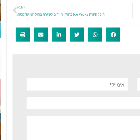
הבא
היכל הקרח Ice Peaks בחולון חוזרים לשגרה בחול המועד פסח.
אימייל*