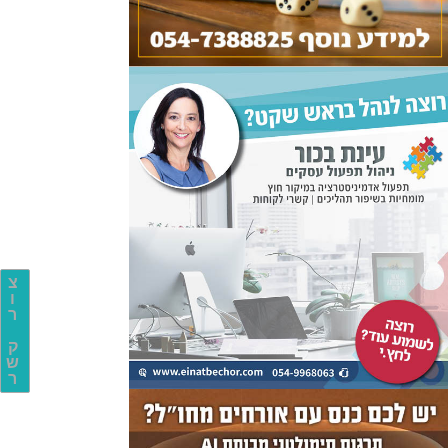
צ
ו
ר
ק
ש
ר