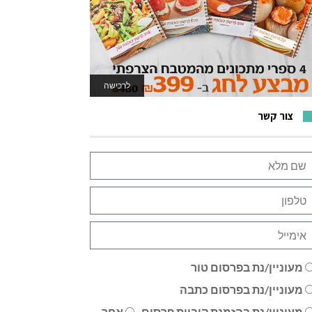
לרכישה
לאתר המשחקים
צור קשר
מעוניין/נת בפרסום טור
מעוניין/נת בפרסום כתבה
מעוניין/נת בהזמנת קוביית פרסום
אחר