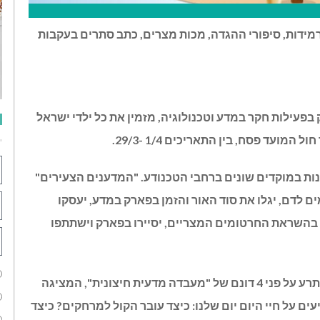
מידות, סיפורי ההגדה, מכות מצרים, כתב סתרים בעקבות
בפעילות חקר במדע וטכנולוגיה, מזמין את כל ילדי ישראל
ועד פסח, בין התאריכים 1/4 -29/3.
 ימוקמו תחנות במוקדים שונים ברחבי הטכנודע. "המדענים הצעירים"
ים לדם, יגלו את סוד האור והזמן בפארק במדע, יעסקו
בהשראת החרטומים המצריים, יסיירו בפארק וישתתפו
כמו כן יוכלו הילדים להנות מסיור בפארק המדע המשתרע על פני 4 דונם של "מעבדה מדעית חיצונית", המציגה
ים על חיי היום יום שלנו:
כיצד עובר הקול למרחקים? כיצד