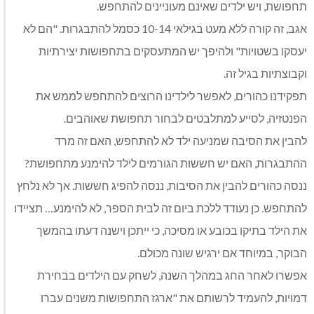
תחפושת, ויש ילדים שאינם מעוניינים להתחפש.
אגב, זה קורה ללא מעט בגילאי 10-14 כסמל להתבגרות. "הם לא
יעסקו בשטויות" ולהיפך יש המתעסקים בתחפושות יצירתיות
וקבוצתיות בגיל זה.
תפקידנו כהורים, לאפשר לילדינו הרוצים להתחפש לממש את
הפנטזיה, לסייע למתלבטים לבחור תחפושת שאוהבים.
להבין את הסיבה שמניעה ילד לא להתחפש, האם זה מרד
ההתבגרות, האם יש חששות הגורמים לילד להימנע מתחפושת?
ננסה כהורים להבין את הסיבות, ננסה להפיג חששות. אך לא נלחץ
להתחפש. כן נעודד ללכת ביום זה לבית הספר, לא להימנע… תציידו
את הילד בתיקו בכובע או מסיכה, כי ייתכן וישנה דעתו בהמשך
הבוקר, במיוחד אם ירגיש שונה מכולם.
אפשרו לאחר החג במהלך השנה, לשחק עם הילדים בבחירת
דמויות, להעמיד לרשותם את "ארגז התחפושות משנים עברו