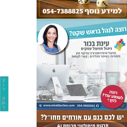
צ
ו
ר
ק
ש
ר