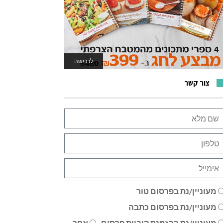
לרכישה
לאתר המשחקים
צור קשר
מעוניין/נת בפרסום טור
מעוניין/נת בפרסום כתבה
מעוניין/נת בהזמנת קוביית פרסום
אחר