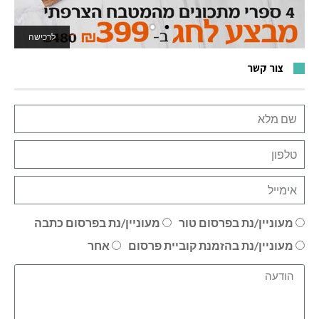
לרכישה
לאתר המשחקים
צור קשר
מעוניין/נת בפרסום טור
מעוניין/נת בפרסום כתבה
מעוניין/נת בהזמנת קוביית פרסום
אחר