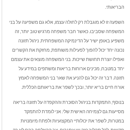
הבריאותי
.
השפעה זו לא מוגבלת רק לחולה עצמו, אלא גם משפיעה על בני
המשפחה שסביבו. כאשר חבר משפחה מרגיש טוב יותר, זה
משפיע באופן ישיר על הדינמיקה המשפחתית. ניהול תזונה
נכונה יחד יכול להפוך לפעילות משותפת, מחזקת את הקשרים
ואפילו יוצרת תחושת שייכות. בני המשפחה מוצאים את עצמם
יחד במטבח, מכינים ארוחות בריאות ומשתפים במידע על
תזונה. דבר זה יכול גם להניע את שאר בני המשפחה לאמץ
אורח חיים בריא יותר, ובכך לשפר את בריאותם הכללית
.
בנוסף, התמקדות בניהול הסוכרת וההקפדה על תזונה בריאה
מסייעות גם לצמיחה האישית שלי. אני לומדת להתמקד
במטרות, לשפר את יכולותיי המקצועיות ולפתח מיומנויות
חדשות. לכל תהליך כזה יש אתגרים, אך ההצלחה בהם לא רק