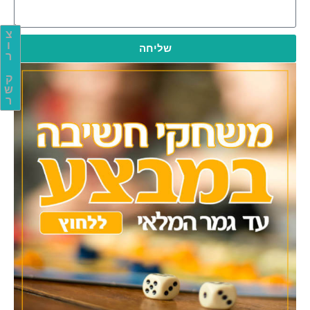
צ
ו
שליחה
ר
ק
ש
ר