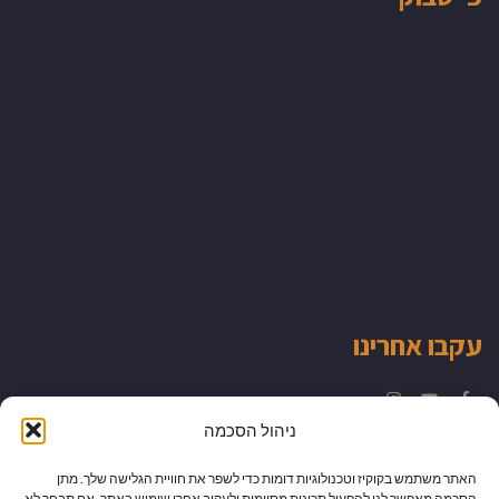
עקבו אחרינו
Instagram
YouTube
Facebook
ניהול הסכמה
האתר משתמש בקוקיז וטכנולוגיות דומות כדי לשפר את חוויית הגלישה שלך. מתן
הסכמה מאפשר לנו להפעיל תכונות מסוימות ולעקוב אחרי שימוש באתר. אם תבחר לא