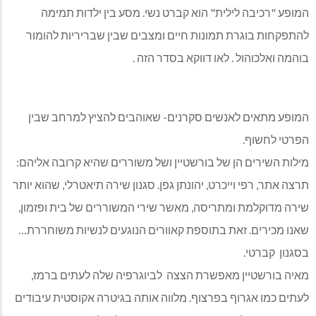
המופע "רכיבה לילית" הוא קברט נשי. מסע בין ילדות תמימה
להתפקחות בוגרת תמונות חיים ומצבים שבין שבריריות להומור
בוהמה ואלכוהול . לאו דווקא בסדר הזה .
המופע מתאים לאנשים סקרנים- שאוהבים להציץ למרחב שבין
הפרטי לחשוף.
מילות השירים הן של בורשטיין ושל משוררים שהיא קרובה אליהם:
תרצה אתר, רפי וייכרט, יהונתן גפן. סגנון שירה תיאטרלי, שהוא יותר
שירה מדוקלמת ומתריסה, מאשר שירי המשוררים של בית ופזמון,
שאנו מכירים. זאת בתוספת קאוורים הנוגעים לנשיות משוחררת…
בסגנון קברטי.
מאיה בורשטיין מאפשרת הצצה לביוגרפיה שלה לעתים ברמז,
לעתים כמו אגרוף בפרצוף. מלווה אותה בגיטרה אקוסטית עיבודים