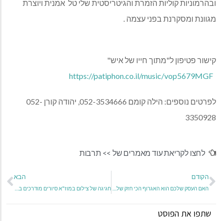
ובהרמוניות קוליות הזמרת והגיטריסטית שלי טל אמנית ויוצרת
מגוונת ומסקרנת בפני עצמה .
קישור פטיפון ל"מתוך חייו של איש"
https://patiphon.co.il/music/vop5679MGF
לפרטים נוספים: הילה קומם 052-3534666, יהודה קורן 052-
3350928
לחצו לקריאת עוד מאמרים של >>
תרבות
הקודם
הבא
האם העסק שלכם הוא האגרוף הכי חזק שלכם?
חגיגה של צילום במוז"א סיורים מודרכים בתערוכות פוטומנטה ועדות מקומית
שתפו את הפוסט