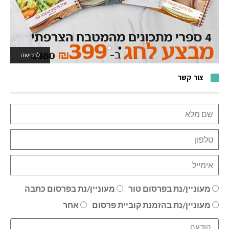
לרכישה
לאתר המשחקים
צור קשר
מעוניין/נת בפרסום טור
מעוניין/נת בפרסום כתבה
מעוניין/נת בהזמנת קוביית פרסום
אחר