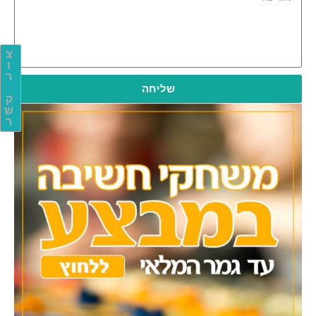
צ
ו
ר
שליחה
ק
ש
ר