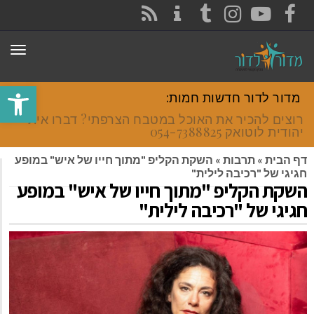
CONTACT
RSS
INSTAGRAM
TUMBLR
YOUTUBE
FACEBOOK
תפר
פתח סרגל
מדור לדור חדשות חמות:
רוצים להכיר את האוכל במטבח הצרפתי? דברו איתי
יהודית לוטואק 054-7388825.
דף הבית
»
תרבות
»
השקת הקליפ "מתוך חייו של איש" במופע
חגיגי של "רכיבה לילית"
השקת הקליפ "מתוך חייו של איש" במופע
חגיגי של "רכיבה לילית"