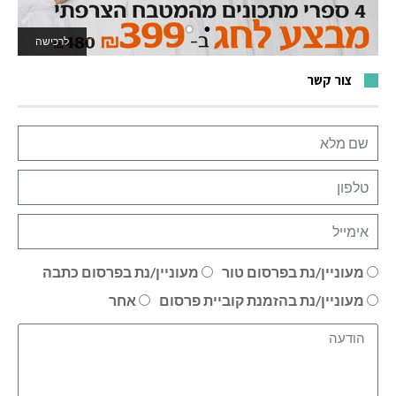
לרכישה
לאתר המשחקים
צור קשר
מעוניין/נת בפרסום טור
מעוניין/נת בפרסום כתבה
מעוניין/נת בהזמנת קוביית פרסום
אחר