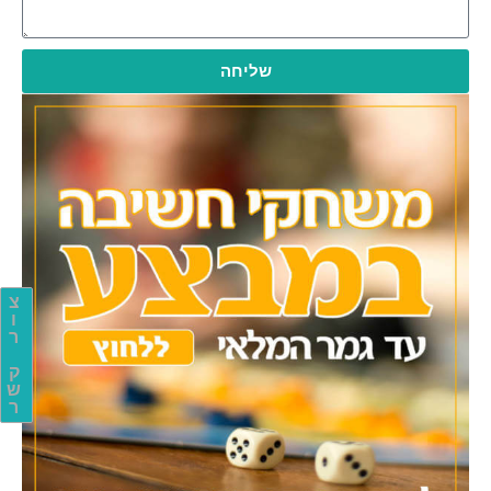
שליחה
צ
ו
ר
ק
ש
ר