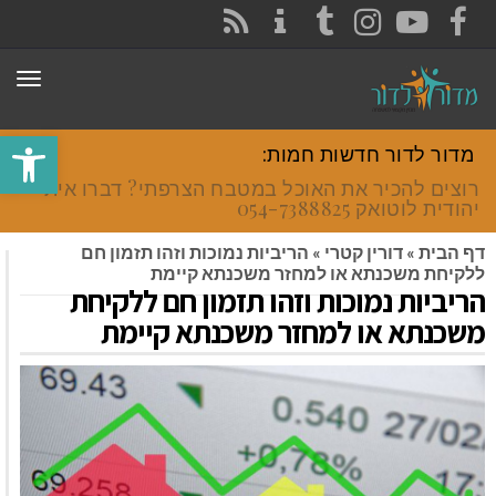
CONTACT
RSS
INSTAGRAM
TUMBLR
YOUTUBE
FACEBOOK
תפר
פתח סרגל
מדור לדור חדשות חמות:
רוצים להכיר את האוכל במטבח הצרפתי? דברו איתי
יהודית לוטואק 054-7388825.
דף הבית
»
דורין קטרי
»
הריביות נמוכות וזהו תזמון חם
ללקיחת משכנתא או למחזר משכנתא קיימת
הריביות נמוכות וזהו תזמון חם ללקיחת
משכנתא או למחזר משכנתא קיימת