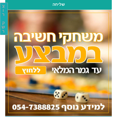
שליחה
צ
ו
ר
ק
ש
ר