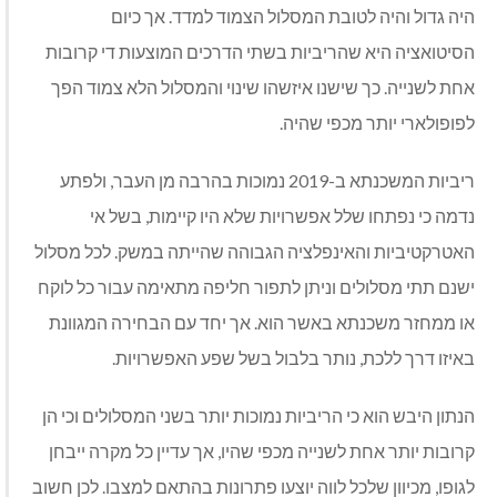
היה גדול והיה לטובת המסלול הצמוד למדד. אך כיום
הסיטואציה היא שהריביות בשתי הדרכים המוצעות די קרובות
אחת לשנייה. כך שישנו איזשהו שינוי והמסלול הלא צמוד הפך
לפופולארי יותר מכפי שהיה.
ריביות המשכנתא ב-2019 נמוכות בהרבה מן העבר, ולפתע
נדמה כי נפתחו שלל אפשרויות שלא היו קיימות, בשל אי
האטרקטיביות והאינפלציה הגבוהה שהייתה במשק. לכל מסלול
ישנם תתי מסלולים וניתן לתפור חליפה מתאימה עבור כל לוקח
או ממחזר משכנתא באשר הוא. אך יחד עם הבחירה המגוונת
באיזו דרך ללכת, נותר בלבול בשל שפע האפשרויות.
הנתון היבש הוא כי הריביות נמוכות יותר בשני המסלולים וכי הן
קרובות יותר אחת לשנייה מכפי שהיו, אך עדיין כל מקרה ייבחן
לגופו, מכיוון שלכל לווה יוצעו פתרונות בהתאם למצבו. לכן חשוב