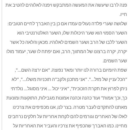
פנה לרבו שיעשה את המעשה המתבקש ויפנה לאלוהים להטיב את
חייו.
שלושה שערי פלדה נעולים עמדו אם כן בין האברך לחיים הטובים:
השער הסמוי הוא שער היכולות שלו, השער האלטרנטיבי הוא
השער ללבו של הרב ושער השמים לאלוהיו. מכאן והלאה כל אשר
יקרה, יקרה ברצונו של המתווך, הרב, ואם יפתח לו שער, יעמוד מולו
שער השמים.
שפת היומיום ברורה לנו יותר ומאד נפוצה. "אם ירצה השם…",
"הכל עניין של מזל…". "אני מתכנן ולקב"ה תוכניות משלו…", "לא
ניתן לפרוץ את תקרת הזכוכית", "איני יכול … איני מסוגל… נולדתי
כך, וכך אמות" ועוד כהנה וכהנה אמונות מגבילות, התוקעות ומונעת
מאתנו להתקדם לעבר מטרה. בצר לנו, אנו מכפיפים את צרכינו
לאלו של האחרים וגורמים להם לקחת אחריות על חלקים נרחבים
מחיינו. כמו האברך שהכפיף את צרכיו והעביר את האחריות על