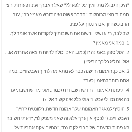
"היכן הגבול? מתי ואיך עלי לפעול?" שאל האברך ועיניו פעורות, חצי
תמהות חצי מבוהלות. "הדבר פשוט ואינו דורש מאמץ רב", ענה
הרב כשחיוך אבהי נסוך על פניו.
שב לבד, רגוע ושליו ורשום את תשובותיך לנקודות אשר אומר לך:
1. במה אני מאמין ?
2. הטל ספק באמונה זו (כמו…האם יכולה להיות תוצאה אחרת? או…
אולי זה לא כל כך נורא?!).
3. אם כן, האמונה הישנה כבר לא מתאימה לחייך העכשוויים. במה
אתה בוחר להאמין כעת?
4. תיפתח לאמונה החדשה שבחרת (כמו… אולי מה שחשבתי עד
כה אינו נכון לי עכשיו? אולי כלל אינו קשור אלי ?)
5. הוסיף למאגר האמונות שלך אמונה חדשה, רלוונטית לחייך
העכשוויים. ("לכסף אין ערך אלא זה שאני מעניק לו", "דעתי חשובה
לא פחות מדעתם של חברי לקבוצה", "מהיום אקח אחריות על