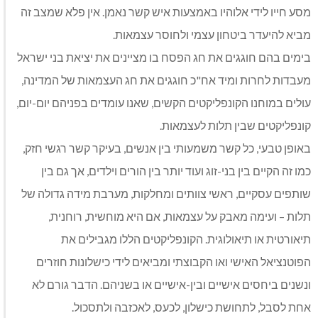
מסע חייו לידי אלוהיו באמצעות איש קשר נאמן. אין פלא שמצב זה
מביא להיעדר ביטחון עצמי ולחוסר עצמאות.
בימים בהם חוגגים את חג הפסח בו מציינים את יציאת בני ישראל
מעבדות לחרות ומיד אח"כ חוגגים את חג העצמאות של המדינה,
עולים במוחנו הקונפליקטים הקשים, שאנו עומדים בפניהם יום-יום,
קונפליקטים שבין תלות לעצמאות.
באופן טבעי, כל קשר משמעותי בין אנשים, בעיקר קשר רגשי חזק,
כמו זה הקיים בין בני-זוג ועוד יותר בין הורים וילדים, אך גם בין
שותפים עסקיים, ראשי צוותים ומחלקות, מערבת מידה גדולה של
תלות – ועימה מאבק על עצמאות, אם היא מוחשית, רוחנית,
תיאורטית או תיאולוגית. הקונפליקטים הללו מגבילים את
הפוטנציאל האישי ואו הקבוצתי ומביאים לידי כישלונות חוזרים
ונשנים ביחסים אישיים ובין-אישיים או בשניהם. הדבר גורם לא
אחת לסבל, לתחושת כישלון, לכעס, לאכזבה ולתסכול.