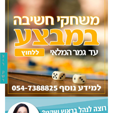
צ
ו
ר
ק
ש
ר