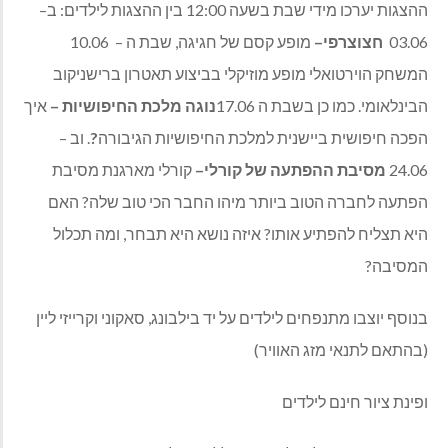
ההצגות יערכו מידי שבת בשעה
12:00
בין ההצגות לילדים
:
ב
–
03.06
חצוצרפי
–
מופע קסם של חגיגה
,
שבת ה
–
10.06
המשחק הוירטואלי מופע מוזיקלי בביצוע תאטרון ברישניקוב
הבינלאומי
.
כמו כן בשבת ה
17.06
נוגה
מלכת
החיפושיות
–
איך
הפכה חיפושית ביישנית למלכת החיפושיות הגיבורה
?
.
וב
–
24.06
מסיבת
ההפתעה
של
קורלי
–
קורלי מארגנת מסיבת
הפתעה לחברה הטוב ביותר מיהו החבר הכי טוב שלה
?
האם
היא תצליח להפתיע אותו
?
איזה נושא היא תבחר
,
ומה תכלול
המסיבה
?
בנוסף יוצבו מתנפחים לילדים על יד בילבונג
,
סאקוני וקרייזי ליין
(
בהתאם לתנאי מזג האוויר
)
ופינת ציור חינם לילדים