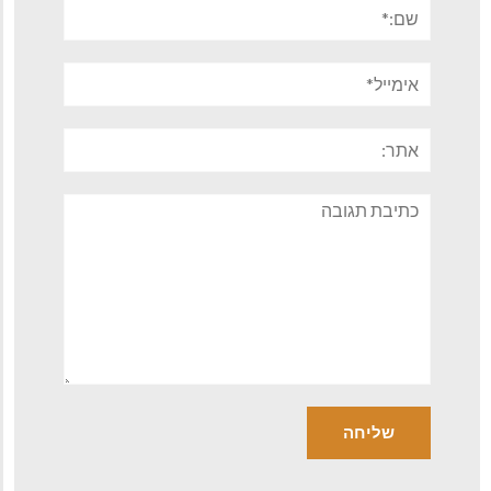
שם:*
אימייל*
אתר:
תגובה