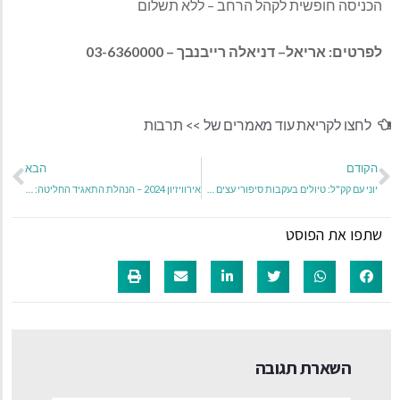
הכניסה חופשית לקהל הרחב
–
ללא תשלום
לפרטים: אריאל– דניאלה רייבנבך – 03-6360000
לחצו לקריאת עוד מאמרים של >>
תרבות
הקודם
הבא
יוני עם קק"ל: טיולים בעקבות סיפורי עצים מיוחדים, סיורי ערב קסומים וגמר חידון 2023
אירוויזיון 2024 – הנהלת התאגיד החליטה: בחירת הנציג הישראלי לתחרות הקרובה תבוצע ע"י קשת, במסגרת התוכנית "הכוכב הבא"
שתפו את הפוסט
השארת תגובה