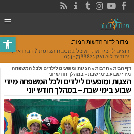
CONTACT
RSS
INSTAGRAM
TUMBLR
YOUTUBE
FACEBOOK
תפר
פתח סרגל
מדור לדור חדשות חמות:
רוצים להכיר את האוכל במטבח הצרפתי? דברו איתי
יהודית לוטואק 054-7388825.
דף הבית
»
תרבות
»
הצגות ומופעים לילדים ולכל המשפחה
מידי שבוע בימי שבת – במהלך חודש יוני
הצגות ומופעים לילדים ולכל המשפחה מידי
שבוע בימי שבת – במהלך חודש יוני