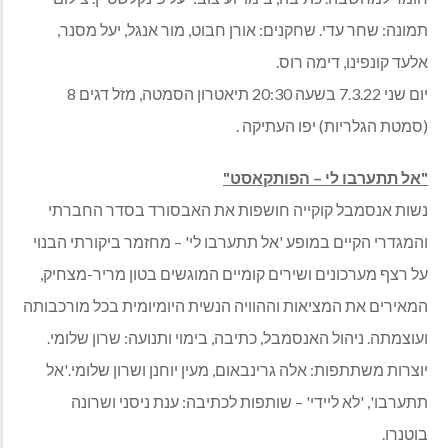
תמונה: שחר עדי. שחקנים: אורן חבוט, מור אנגל, יעל מסנר,
אלעד קונפינו, דימה רוס.
יום שני 7.3.22 בשעה 20:30 תיאטרון הסמטה, מזל דגים 8
(סמטת הגלריות) יפו העתיקה .
"אל תתערבו לי – הפותקאסט"
נשות אנסמבל קוקייה חושפות את האבסורד בסדר החברתי
והמגדרי הקיים במופע 'אל תתערבו לי' – מחזמר ביקורתי הבנוי
על רצף מערכונים ושירים קומיים המוגשים בטון מריר-מצחיק,
המאירים את המציאות וההוויה הנשית היומיומית בכל מורכבותה
ועוצמתה. ניהול האנסמבל, כתיבה, בימוי ותנועה: שרון שלומי.
יוצרות משתתפות: אלה גרינבאום, מעין יוחנן ושרון שלומי.'אל
תתערבו', 'לא ליידי' – שותפות לכתיבה: ענת ניסני ושרונה
בוטנרו.