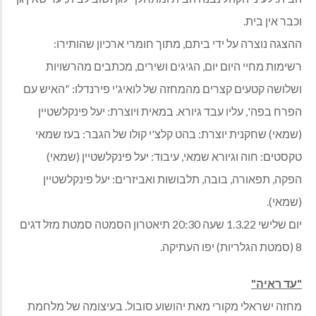
וכבר אין בית.
ההצגה נוצרה על ידי ביתם, מתוך חומרי ארכיון שהותירו:
רשימות מחיי היום יום, הגיגים ושירים, מכתבים מהרשויות
ושלושה קטעים קצרים מהמחזה של לואיג'י פירנדלו: ‘'האיש עם
הפרח בפה', עליו עבד גיורא. במאית ויוצרת: יעל פינקלשטיין
(שמאי) שחקנית יוצרת: בהט קלצ'י קולו של הגבר: בעז שמאי
טקסטים: חוה וגיורא שמאי, עיבוד: יעל פינקלשטיין (שמאי)
הפקה, תפאורה, בובה, תלבושות ואביזרים: יעל פינקלשטיין
(שמאי).
יום שלישי 1.3.22 שעה 20:30 תיאטרון הסמטה סמטת מזל דגים
8 (סמטת הגלריות) יפו העתיקה.
"עד ראיה"
מחזה ישראלי מקורי מאת יהושוע סובול. בעיצומה של מלחמת