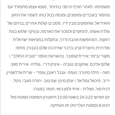
משפחתו . לאחר חורף הרסני במיוחד , מוצא עצמו מתמודד עם
מחסור בעובדים ומזומנים, ומנסה בכול כוחו ,לשמר את החזון
והאידיאל ,שחומקים מבין ידיו . מסביבו קולות אחרים ,בניהם של
גולדה אשתו , להתקדם ולמכור את האדמה, ובעיקר שלוש בנות
רווקות , המחפשות אהבה ודרך, ונתקלות במציאות ישראלית
מודרנית ,היוצרת קרע ,בדבר שהיה כה שלם בעבורן. מחזה
מקורי ובימוי :אירית קוסובר. בהשראת הספר "טוביה החולב" \
שלום עליכם. שחקנים :טוביה – איציק דריי , גולדה- אירית סוקי,
חווה – הילה מיטרני, נעמה- ענבל ראובן ,עופרי – שרית אדלשטיין,
יריב- מיכאל גמליאל \ יונתן מינץ, שם טוב- יהודה מעבי, גיטל-
דנית פור, מצליח – איתי ולמן ג'ואי-תומר בוטנרו.
יום חמישי 24.3.22 בשעה 21:00 תיאטרון הסמטה סמטת מזל
דגים 8 (סמטת הגלריות) יפו העתיקה.