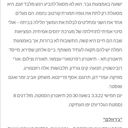
ישועה באמצעות גבר. הוא לא מסוגל להביע רגש מלבד זעם, היא
מסוגלת רק לתת את גופה תמורת קורטוב נחמה. הם מגלים
אחד את השני ומחליטים לבלות את המשך הלילה בביתה – אולי
סיכוי אמיתי לתחילתה של מערכת יחסים אמיתית. המציאות
שבה הם חיים היא קשה, התשובות לא ברורות, אך באמצעות
חמלה יש להם תקווה לעתיד משותף. ביים אלחנן שפירא, מייסד
תיאטרון תא – תיאטרון רפרטוארי עצמאי. תאורה וצילום: אורי
רובינשטיין. תנועה: קים גורדון. תלבושות: אלה רוזנצווייג.
מוזיקה: עמרי דגן. תרגום: אסף פריינטא. משחק: אביב זמר ואגם
שוסטר.
יום חמישי 3.3.22 בשעה 20:30 תיאטרון הסמטה, מזל דגים 8
(סמטת הגלריות) יפו העתיקה.
"ג'רוזלם"