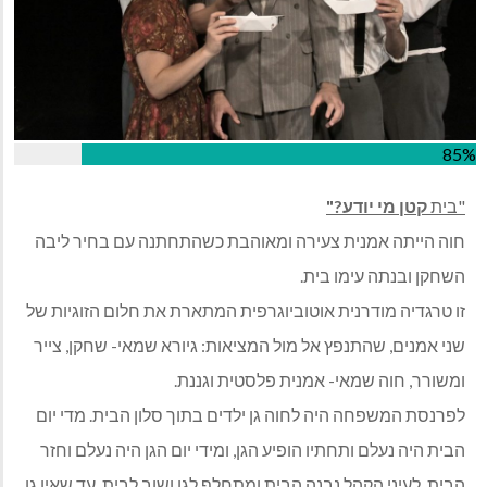
85%
"בית
קטן מי יודע?"
חוה הייתה אמנית צעירה ומאוהבת כשהתחתנה עם בחיר ליבה
השחקן ובנתה עימו בית.
זו טרגדיה מודרנית אוטוביוגרפית המתארת את חלום הזוגיות של
שני אמנים, שהתנפץ אל מול המציאות: גיורא שמאי- שחקן, צייר
ומשורר, חוה שמאי- אמנית פלסטית וגננת.
לפרנסת המשפחה היה לחוה גן ילדים בתוך סלון הבית. מדי יום
הבית היה נעלם ותחתיו הופיע הגן, ומידי יום הגן היה נעלם וחזר
הבית. לעיני הקהל נבנה הבית ומתחלף לגן ושוב לבית, עד שאין גן