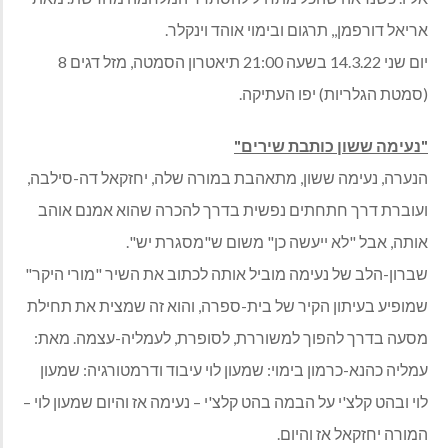
אריאל דורפמן,, תרגום ובימוי אוהד וינקלר.
יום שני 14.3.22 בשעה 21:00 תיאטרון הסמטה, מזל דגים 8
(סמטת הגלריות) יפו העתיקה.
"נעימה ששון כותבת שירים"
הנערה, נעימה ששון, מתאהבת במורה שלה, יחזקאל דה-סילבה,
ועוברת דרך חתחתים נפשית בדרך להכרה שהוא אמנם אוהב
אותה, אבל "לא ייעשה כן" משום ש"מסגרת יש".
שברון-הלב של נעימה מוביל אותה לכתוב את השיר "מורי היקר"
שמופיע בעיתון הקיר של בית-ספרה, והוא זה שמצית את תחילת
מסעה בדרך להפוך למשוררת, לסופרת, לעמליה-עצמה. מאת:
עמליה כהנא-כרמון בימוי: שמעון לוי עיבוד ודרמטורגיה: שמעון
לוי ובהט קלצ'י על הבמה בהט קלצ'י – נעימה אז והיום שמעון לוי –
המורה יחזקאל אז והיום.