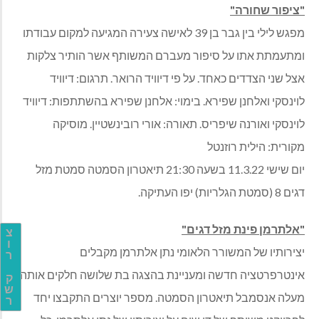
"ציפור שחורה"
מפגש לילי בין גבר בן 39 לאישה צעירה המגיעה למקום עבודתו
ומתעמתת אתו על סיפור מעברם המשותף אשר הותיר צלקות
אצל שני הצדדים כאחד. על פי דיוויד הרואר. תרגום: דיוויד
לוינסקי ואלחנן שפירא. בימוי: אלחנן שפירא בהשתתפות: דיוויד
לוינסקי ואורנה שיפריס. תאורה: אורי רובינשטיין. מוסיקה
מקורית: הילית רוזנטל
יום שישי 11.3.22 בשעה 21:30 תיאטרון הסמטה סמטת מזל
דגים 8 (סמטת הגלריות) יפו העתיקה.
"אלתרמן פינת מזל דגים"
צ
ו
יצירותיו של המשורר הלאומי נתן אלתרמן מקבלים
ר
אינטרפרטציה חדשה ומעניינת בהצגה בת שלושה חלקים אותה
ק
ש
מעלה אנסמבל תיאטרון הסמטה. מספר יוצרים התקבצו יחד
ר