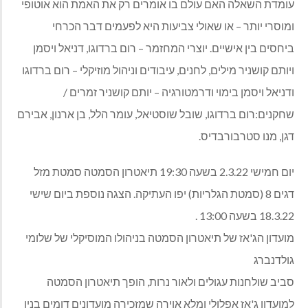
עומדת השאלה האם עולם בו אומרים רק את האמת הוא אוטופי
ומוסרי יותר – או שאולי צביעות היא לפעמים דבר הכרחי
ביחסים בין אישיים. יוצרי המחזמר – רום ברדוגו, דניאל ויסמן
ויותם קושניר מילים, לחנים, עיבודים וניהול מוזיקלי – רום ברדוגו
ודניאל ויסמן בימוי ודרמטורגיה – יותם קושניר זמרים /
שחקנים:רום ברדוגו, שובל שוסטיאל, עומר הלל, בן ארנון, אבירם
דגן, מנו סטרבורבדיס.
יום חמישי 2.3.22 בשעה 19:30 תיאטרון הסמטה סמטת מזל
דגים 8 (סמטת הגלריות) יפו העתיקה. הצגה נוספת ביום שישי
18.3.22 בשעה 13:00 .
מועדון הג'אז של תיאטרון הסמטה בניהולו המוסיקלי של שלומי
גולדנברג
סביב שולחנות עגולים ולאור נרות, הופך תיאטרון הסמטה
למועדון ג'אז אפלולי ומלא אוירה שמזכירה מועדונים דומים בניו