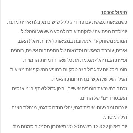
טיפול 10000
כשמציאות נפגשת עם פרודיה. לגיל שישים מקבלת אירית מתנת
יומולדת מפתיעה שלוקחת אותה למסע משעשע ומטלטל…
המופע משוחק ע"י אמא ובת במציאות. ( אירית ויהלי) האם,
אירית, עוברת מפגשים וסדנאות של התפתחות אישית, רוחנית
ופיזית. הבת יהלי-מגלמת את כל שאר הדמויות. הדמויות
הומוריסטיות על גבול הגרוטסקיות במופע המשקף את מציאות
הגיל השלישי, הקשיים,היתרונות, והאמת.
נכתב בהשראת חומרים אישיים, ורצון גדול לשתף ב"ניואנסים
האבסורדיים" של החיים.
יוצרות ומבצעות: אירית דגמי, יהלי חנדרוס דגמי, מנהלת הצגה:
הילה מיטרני.
יום ראשון 13.3.22 בשעה 20:30 תיאטרון הסמטה סמטת מזל