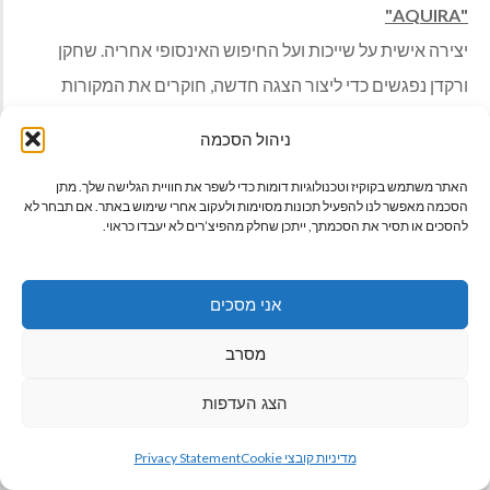
"AQUIRA"
יצירה אישית על שייכות ועל החיפוש האינסופי אחריה. שחקן
ורקדן נפגשים כדי ליצור הצגה חדשה, חוקרים את המקורות
שלהם, שואלים שאלות על "עקירה" ומחפשים את מקומם
ניהול הסכמה
בעולם. בלי לתכנן, הם מגלים היסטוריה משותפת ובמקביל
האתר משתמש בקוקיז וטכנולוגיות דומות כדי לשפר את חוויית הגלישה שלך. מתן
לעבודה, גם העתיד שלהם נבנה. שני גברים שמגלים את עצמם
הסכמה מאפשר לנו להפעיל תכונות מסוימות ולעקוב אחרי שימוש באתר. אם תבחר לא
ויוצאים למסע. מסע חדש, רגיש, מורכב ולמרות הכל – הרמוני.
להסכים או תסיר את הסכמתך, ייתכן שחלק מהפיצ’רים לא יעבדו כראוי.
שתי תרבויות שונות שלומדות לחיות בשלווה. האם אנחנו יותר
דומים ממה שאנחנו חושבים? מאת: איסק צ'וקרון ,שותף ליצירה:
אני מסכים
שחר חנין, מוסיקה: שירי חן, דרמטורגיה ושותפה לכתיבה: אלינור
מסרב
חן, כוריאוגרפיה: נעמה מנור, בהשתתפות: איסק צ'וקרון – שחר
חנין – שירי חן.
הצג העדפות
גלילה
יום חמישי 24.3.22 שעה 20:300 תיאטרון הסמטה, מזל דגים 8
מדיניות קובצי Cookie
Privacy Statement
לראש
(סמטת הגלריות) יפו העתיקה.