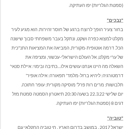
(סמטת הגלריות) יפו העתיקה.
"נבכים"
בחור צעיר הופך לרוצח ברגע של חוסר זהירות. הוא מגיע לעיר
מקלט למצוא כפרה ושקט, ונתקל בעבר משפחתי סבוך שישנה
הכל. דרמה אוטופית-מקורית, המביאה את המציאות התנ"כית
של ערי מקלט, אל העולם הישראלי-עכשווי, ומציפה את
השאלה מה היינו אנחנו עושים אילו…כתיבה ובימוי: איילת סנאי'
דרמטורגיה: ליהיא ברזל-מלמד' תפאורה: אילה אופיר'
תלבושות: מרים רות פרל' מוסיקה מקורית: עופר חתוכה.
יום שלישי 22.3.22 בשעה 20:30 תיאטרון הסמטה סמטת מזל
דגים 8 (סמטת הגלריות) יפו העתיקה.
"טוביה"
ישראל 2017 . במושב בדרום הארץ , חי טוביה החקלאי עם