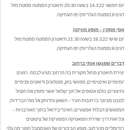
יום חמשני 14.3.22 בשעה 20:30 תיאטרון הסמטה סמטת מזל
דגים 8 (סמטת הגלריות) יפו העתיקה.
אסי מסקין – מופע מוזיקה
יום שישי 18.3.22 בשעה 21:30 תיאטרון הסמטה סמטת מזל
דגים 8 (סמטת הגלריות) יפו העתיקה.
דברים שפגשו אותי ברחוב
יצירת תיאטרון מחול מקורית בה הרחוב מגיע לבמה. רגעים
יומיומיים ואינטימיים, מפגשי בזק, מונולוגים ודואטים פנימיים
וחיצוניים, כולם אסופים אל תוך קולאז' אשר מזמין את הקהל
למבט מציצני ברחובות העיר – השאון והדוחק אל מול הבדידות,
המפגשים הבלתי אמצעיים, האינדיבידואל בתוך האורבניות –
וכל זאת דרך שזירת הפואטיקה המפורקת של ציטוטים
רנדומליים מהרחוב. מופע הביכורים של האנסמבל חוקר מה גלוי