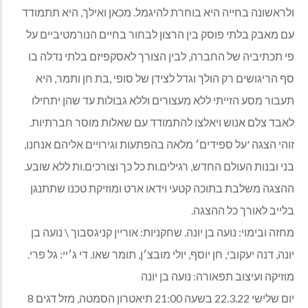
ולראשונה בחייה היא בוחרת להיגמל. מכאן ואילך, היא תתמודד
עם מאבק בלתי פוסק בין הרצון לבחור בחיים הנורמטיביים על
פי תכתיביה של החברה, לבין הצורך לאסקפיזם בלתי נדלה בו
סף הריגושים רק הולך וגדל לצידן של סופי ,בת חן ותמר, היא
תעבור מסע הזייתי ללא מעצורים וללא גבולות עד שהן יתחילו
לאבד צלם אנוש ויאלצו להתמודד עם שאלות מוסר חברתיות.
זוהי הצגה 'על ספידים׳ מלאה בהפתעות וגירויים אליהם אנחנו,
בני ובנות העולם החדש, רגילים.ות כל כך וצורכים.ות ללא שובע.
ההצגה משלבת בתוכה קטעי וידאו ארט ומוזיקת טכנו שתתנגן
בלייב לאורך כל ההצגה.
מחזה ובימוי: נועה בן יונה. שחקניות: אוריין קניגסבוך \ נועה בן
יונה, דנה יעקובי, חן יוסף, יולי מובצ׳ן, תומר שאו. די ג׳יי: גל פרי.
מוזיקה ועיצוב תפאורה: נועה בן יונה
יום שלישי 22.3.22 בשעה 21:00 תיאטרון הסמטה, מזל דגים 8