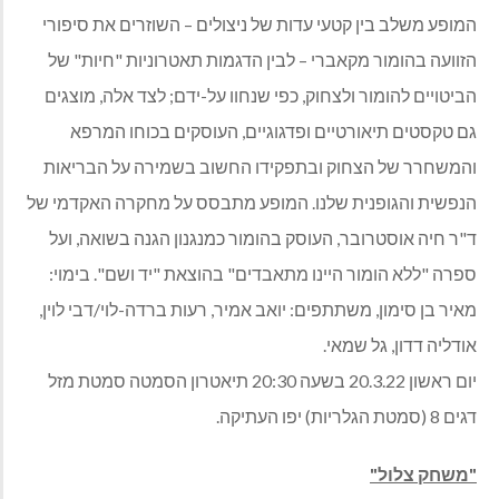
המופע משלב בין קטעי עדות של ניצולים – השוזרים את סיפורי
הזוועה בהומור מקאברי – לבין הדגמות תאטרוניות "חיות" של
הביטויים להומור ולצחוק, כפי שנחוו על-ידם; לצד אלה, מוצגים
גם טקסטים תיאורטיים ופדגוגיים, העוסקים בכוחו המרפא
והמשחרר של הצחוק ובתפקידו החשוב בשמירה על הבריאות
הנפשית והגופנית שלנו. המופע מתבסס על מחקרה האקדמי של
ד"ר חיה אוסטרובר, העוסק בהומור כמנגנון הגנה בשואה, ועל
ספרה "ללא הומור היינו מתאבדים" בהוצאת "יד ושם". בימוי:
מאיר בן סימון, משתתפים: יואב אמיר, רעות ברדה-לוי/דבי לוין,
אודליה דדון, גל שמאי.
יום ראשון 20.3.22 בשעה 20:30 תיאטרון הסמטה סמטת מזל
דגים 8 (סמטת הגלריות) יפו העתיקה.
"משחק צלול"