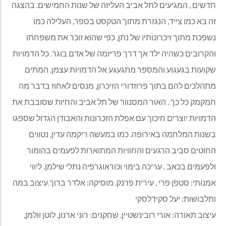
חדשים , המגיעים לתל אביב העליזה של שנות החמישים. בהצגה
זה בא כמו צייד, הנגזרת מתוך הטקסט בספר, העלילה כמו
נשפכת מתוך זיכרונותיו של נתן, כפי שהוא זוכר את משפחתו
והקרובים כשהיה ילד אך דרך פריזמה של אדם בוגר. כל הדמויות
שקועות בגעגוע והמספר מתגעגע אל הדמויות עצמן. המתים
מתהלכים להם בתוך פרוזדורי הזיכרון, מנסים לאחוז בדבר מה
חמקמק כל כך . האור המסנוור של תל אביב והחיות שסובבת את
הדמויות יוצרים חיכוך עם אפלת הזכרונות והאבודן הגדול שספגו
בשנות המלחמה באירופה. כמו במעשה ריקמה עדין, נטווים
החוטים סביב הרגעים והחוויות המתוארות לפעמים בהומור
ולפעמים בכאב . עריכה בימוי וכוראוגרפיה נתלי שילמן. ליווי
אמנותי: סטפן פרי , עירית פרנק. מוסיקה: אלדר ברוך.עיצוב במה
ותלבושות: יעל סקידלסקי
עיצוב תאורה: אורי רובינשטיין. שחקנים: רוני ארנון, לוטן וולמן,