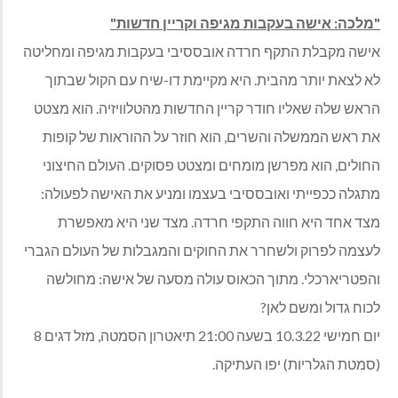
"מלכה: אישה בעקבות מגיפה וקריין חדשות"
אישה מקבלת התקף חרדה אובססיבי בעקבות מגיפה ומחליטה
לא לצאת יותר מהבית. היא מקיימת דו-שיח עם הקול שבתוך
הראש שלה שאליו חודר קריין החדשות מהטלוויזיה. הוא מצטט
את ראש הממשלה והשרים, הוא חוזר על ההוראות של קופות
החולים, הוא מפרשן מומחים ומצטט פסוקים. העולם החיצוני
מתגלה ככפייתי ואובססיבי בעצמו ומניע את האישה לפעולה:
מצד אחד היא חווה התקפי חרדה. מצד שני היא מאפשרת
לעצמה לפרוק ולשחרר את החוקים והמגבלות של העולם הגברי
והפטריארכלי. מתוך הכאוס עולה מסעה של אישה: מחולשה
לכוח גדול ומשם לאן?
יום חמישי 10.3.22 בשעה 21:00 תיאטרון הסמטה, מזל דגים 8
(סמטת הגלריות) יפו העתיקה.