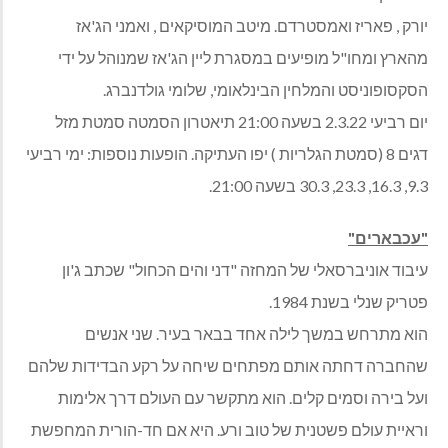
יורק , פאריז ואמסטרדם. מיטב המוסיקאים , ואמני הג'אז
מהארץ ומחו"ל מופיעים במסגרת ליין הג'אז שמנוהל על ידי
הסקסופוניסט והמלחין הבינלאומי, שלומי גולדנברג.
יום רביעי 2.3.22 בשעה 21:00 תיאטרון הסמטה סמטת מזל
דגים 8 (סמטת הגלריות ) יפו העתיקה. הופעות נוספות: ימי רביעי
9.3, 16.3, 23.3, 30.3 בשעה 21:00.
"עכבארים"
עיבוד אוניברסאלי של המחזה "דני והים הכחול" שכתב ג'ון
פטריק שנלי בשנת 1984.
הוא מתרחש במשך לילה אחד בבאר בעיר. שני אנשים
שהחברה דחתה אותם מפתחים שיחה על רקע הבדידות שלהם
ועל בירה וסמים קלים. הוא מתקשר עם העולם דרך אלימות
וראיית עולם פשטנית של טוב ורע. היא אם חד-הורית המחפשת