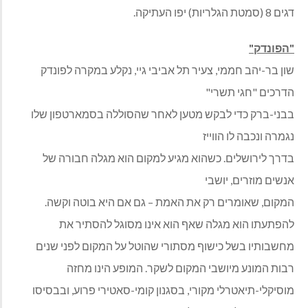
דגים 8 (סמטת הגלריות) יפו העתיקה.
"הפונדק"
שון בר-יהב חממי, צעיר תל אביבי גיי, נקלע במקרה לפונדק
הדרכים "חגי תשרי"
בבני-ברק כדי לבקש מטען לאחר שהסוללה בסמארטפון שלו
נגמרה ונכבה לו הווייז
בדרך לירושלים. כשהוא מגיע למקום הוא מגלה חבורה של
אנשים מוזרים, יושבי
המקום, שאומרים רק את האמת – גם אם היא בוטה וקשה.
להפתעתו הוא מגלה שאף הוא אינו מסוגל להסתיר את
מחשבותיו בשל כישוף מסתורי שהוטל על המקום לפני שנים
רבות המונע מיושבי המקום לשקר. המופע הינו מחזה
מוסיקלי-תיאטרלי מקורי, בסגנון קומי-סאטירי פרוע, ובבסיסו