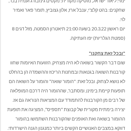
ימוי: ליאור ישראל, מוסיקה מקורית: מקסים גינזבורג ועמית בכר,
שחקנים: בהט קלצ'י, ענבל ארז, אלון גצוביץ, תומר פאר ואמיר
לוי.
יום ראשון 20.3.22 בשעה 21:00 תיאטרון הסמטה, מזל דגים 8
(סמטת הגלריות) יפו העתיקה.
"ובכל זאת צחקנו"
שום דבר הקשור בשואה לא היה מצחיק. הזוועות האיומות שחוו
קורבנות השואה בגטאות ובמחנות הריכוז וההשמדה הן בהחלט
לא נושא לצחוק. ובכל זאת: "הומור שואה" והומור על השואה הם
תופעות קיימת בימינו, ומסתבר, שההומור היה דרכם המופלאה
של רבים מן הקורבנות להתמודד עם המציאות הנוראה גם אז.
יצירה בימתית מקורית של קבוצת "תספיס", המציגה את תופעת
ההומור בשואה ואת האופנים שהקורבנות השתמשו בהומור
דווקא במצבים האנושיים הקשים ביותר כמנגנון הגנה הישרדותי.