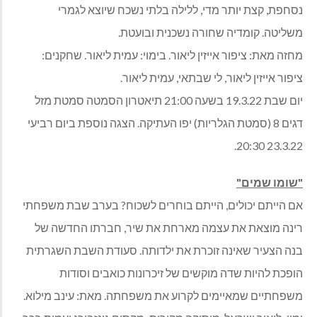
נסחפת, קצת יותר מדי, ללילה בלתי נשכח שיוצא לגמרי
משליטה. קומדיה שחורה נשכנית ובועטת.
מחזה מאת: ציפור אייזין ליאור. בימוי: עמית ליאור. שחקנים:
ציפור אייזין ליאור, לי שבתאי, עמית ליאור.
יום שבת 19.3.22 בשעה 21:00 תיאטרון הסמטה סמטת מזל
דגים 8 (סמטת הגלריות) יפו העתיקה. הצגה נוספת ביום רביעי
23.3.22 20:30.
"שומו שמים"
אם הייתם יכולים, הייתם בוחרים לשכוח? בערב שבת משפחתי
רינה מוצאת את עצמה מארחת את שיר, חברתו החדשה של
בנה הצעיר שאינה זוכרת את ילדותה. סעודת השבת השגרתית
הופכת להיות שדה מוקשים של זיכרונות כואבים וסודות
משפחתיים שמאיימים לקרוע את משפחתה. מאת: עינב מילוא.