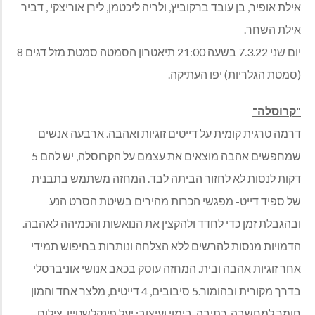
אילת אופיר, בן עובד ברקוביץ, ולריה ליכטמן, לירן אוריצקי , דביר
אילת השחר.
יום שני 7.3.22 בשעה 21:00 תיאטרון הסמטה סמטת מזל דגים 8
(סמטת הגלריות) יפו העתיקה.
"קרוסלה"
דרמה טרגית קומית על דייטים זוגיות ואהבה. ארבעה אנשים
שמחפשים אהבה מוצאים את עצמם על הקרוסלה, יש להם 5
דקות לנסות לא לחזור הביתה לבד. המחזה משתמש בתבנית
של ספיד דייט- מפגשי הכרות מהירים בשיטת הסרט הנע
ובהגבלת זמן כדי לחדד ולהקצין את הנואשות והכמיהה לאהבה.
הדמויות מנסות להרשים ללא הצלחה ונותרות בחיפוש תמידי
אחר זוגיות אהבה ובית. המחזה עוסק בכאב אנושי אוניברסלי
בדרך מקורית ובהומור.5 סיבובים, 4 דייטים, מלצר אחד והמון
חומר למחשבה. כתיבה, בימוי ועיצוב: יעל פינקלשטיין. צילום