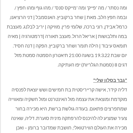
ומה נסתר / מה 'פייק' ומה 'מייקס סנס' / מהו גוף ומהו חפץ /
ובמה חפץ הלב. מאת | שחר ברקוביץ. האנסמבל | דני הרציאנו,
כרמל אבידן, רוני ברכה, שלומי פרין. מוזיקה | יריב לבלנג. מעצבת
במה ותלבושות | אריאל הרול. מעצב תאורה |דרמטורגיה | מאיה
תומאס עיבוד | הילה תומר ושחר ברקוביץ. הפקה | דנה חסיד.
יום שבת 19.3.22 בשעה 21:00 תיאטרון הסמטה סמטת מזל
דגים 8 (סמטת הגלריות) יפו העתיקה.
"גבר בסלון שלי"
דליה קידר, אישה קרייריסטית בת חמישים ושש יוצאת לפנסיה
מוקדמת ומוצאת את עצמה מול האינטרנט ומול חשקיה ומאווייה
שמתפרצים פתאום. בעודה גולשת ברשת, היא מכירה בחור
צעיר שמציע לה להיכנס להרפתקה מינית סוערת. דליה, שאינה
מכירה את העולם הווירטואלי, חושבת שמדובר ברומן – ואכן