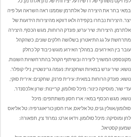
לפרויקט משותף של דו שיח על יצירותיו של נתן אלתרמן. כל
במאי בחר את היצירה של אלתרמן שממנו ראה השראה ועל פיה
יצר. היצירות נבחרו בקפידה ולאו דווקא מהיצירות הידועות של
אלתרמן. היצירות: שיר ערש, פונדק הרוחות, מגש הכסף. היצירה
מתרחשת על גג התיאטרון בשלושה חלקים שונים, כשהקהל
עובר בין האירועים. במהלך האירוע מוגש כיבוד קל כחלק
מקונספט המשויך ליצירה ובשיתוף הקהל בהתרחשויות השונות.
נושא: שיר ערש במאיות ושחקניות: נעמה גרינשטיין, נילי קופלר.
נושא: פונדק הרוחות במאית: עירית פרנק. שחקנים: אירית סוקי,
עדי שור, מוסיקה כינור: מיכל סולומון, קריינות: שרון אלכסנדר.
נושא: מגש הכסף במאי: ארז חסון משתתפים: מיכל
סולומון/אוולין גניס, טל אליאס, ארז חסון כוריאוגרפיה: טל אליאס
לחן ומוסיקה: מיכל סולומון. וידאו ארט: נמרוד צין, תפאורה:
שמעון קסטיאל.