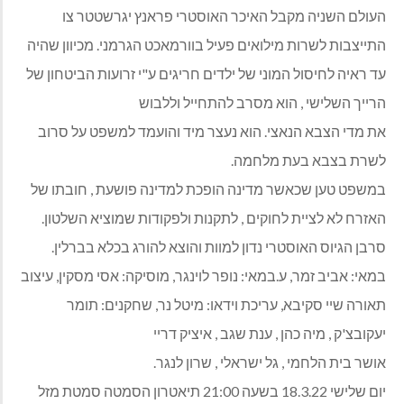
העולם השניה מקבל האיכר האוסטרי פראנץ יגרשטטר צו
התייצבות לשרות מילואים פעיל בוורמאכט הגרמני. מכיוון שהיה
עד ראיה לחיסול המוני של ילדים חריגים ע"י זרועות הביטחון של
הרייך השלישי , הוא מסרב להתחייל וללבוש
את מדי הצבא הנאצי. הוא נעצר מיד והועמד למשפט על סרוב
לשרת בצבא בעת מלחמה.
במשפט טען שכאשר מדינה הופכת למדינה פושעת , חובתו של
האזרח לא לציית לחוקים , לתקנות ולפקודות שמוציא השלטון.
סרבן הגיוס האוסטרי נדון למוות והוצא להורג בכלא בברלין.
במאי: אביב זמר, ע.במאי: נופר לוינגר, מוסיקה: אסי מסקין, עיצוב
תאורה שיי סקיבא, עריכת וידאו: מיטל נר, שחקנים: תומר
יעקובצ'ק , מיה כהן , ענת שגב , איציק דריי
אושר בית הלחמי , גל ישראלי , שרון לנגר.
יום שלישי 18.3.22 בשעה 21:00 תיאטרון הסמטה סמטת מזל