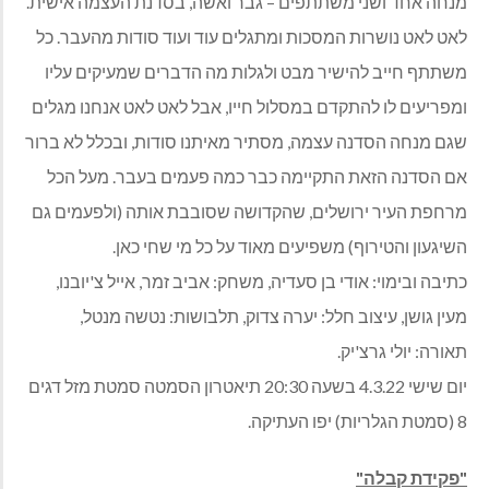
מנחה אחד ושני משתתפים – גבר ואשה, בסדנת העצמה אישית.
לאט לאט נושרות המסכות ומתגלים עוד ועוד סודות מהעבר. כל
משתתף חייב להישיר מבט ולגלות מה הדברים שמעיקים עליו
ומפריעים לו להתקדם במסלול חייו, אבל לאט לאט אנחנו מגלים
שגם מנחה הסדנה עצמה, מסתיר מאיתנו סודות, ובכלל לא ברור
אם הסדנה הזאת התקיימה כבר כמה פעמים בעבר. מעל הכל
מרחפת העיר ירושלים, שהקדושה שסובבת אותה (ולפעמים גם
השיגעון והטירוף) משפיעים מאוד על כל מי שחי כאן.
כתיבה ובימוי: אודי בן סעדיה, משחק: אביב זמר, אייל צ'יובנו,
מעין גושן, עיצוב חלל: יערה צדוק, תלבושות: נטשה מנטל,
תאורה: יולי גרצ'יק.
יום שישי 4.3.22 בשעה 20:30 תיאטרון הסמטה סמטת מזל דגים
8 (סמטת הגלריות) יפו העתיקה.
"פקידת קבלה"