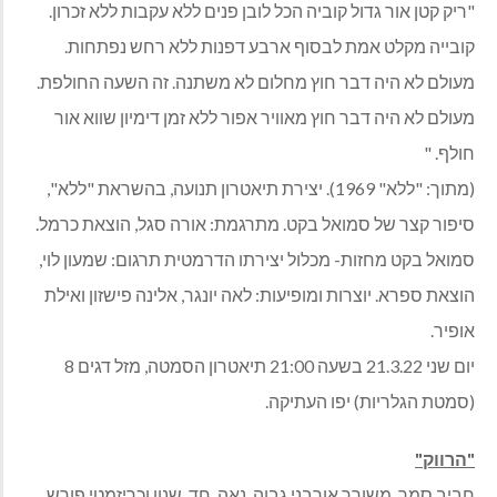
"ריק קטן אור גדול קוביה הכל לובן פנים ללא עקבות ללא זכרון.
קובייה מקלט אמת לבסוף ארבע דפנות ללא רחש נפתחות.
מעולם לא היה דבר חוץ מחלום לא משתנה. זה השעה החולפת.
מעולם לא היה דבר חוץ מאוויר אפור ללא זמן דימיון שווא אור
חולף. "
(מתוך: "ללא" 1969). יצירת תיאטרון תנועה, בהשראת "ללא",
סיפור קצר של סמואל בקט. מתרגמת: אורה סגל, הוצאת כרמל.
סמואל בקט מחזות- מכלול יצירתו הדרמטית תרגום: שמעון לוי,
הוצאת ספרא. יוצרות ומופיעות: לאה יונגר, אלינה פישזון ואילת
אופיר.
יום שני 21.3.22 בשעה 21:00 תיאטרון הסמטה, מזל דגים 8
(סמטת הגלריות) יפו העתיקה.
"הרווק"
חביב סמר, משורר אורבני גבוה, נאה, חד, שנון וכריזמטי פורש