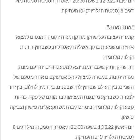
יום שבת 12.3.22 בשעה 20:30 תיאטרון הסמטה סמטת מזל
דגים 8 (סמטת הגלריות) יפו העתיקה.
"אחד ואחת"
קומדיה עצובה על שחקן מזדקן ונערה יתומה המנסים למצוא
אחיזה ומשמעות בתוך אשליה תיאטרלית, כשבחוץ רודנות
וקולות מלחמה.
דון, שחקן ותיק שעבר זמנו, יוצא למסע נדודים יחד עם מונה,
נערה יתומה, במטרה למצוא קהל. אנו עוקבים אחר מסעם של
השניים, בין העולם שבחוץ לזה שבפנים, בין דמיון לחלום, בין יחד
לנפרד. כשברקע מתנגנת המציאות בדמותם של פקח, כוחות
טבע וקולות מלחמה. בימוי כתיבה ומשחק: אלינה פישזון וצביקה
פישזון.
יום ראשון 13.3.22 בשעה 21:00 תיאטרון הסמטה, מזל דגים 8
(סמטת הגלריות) יפו העתיקה.