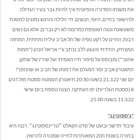
את משנתו הסדורה והפיוטית איך להיות גבר בעיר הגדולה
ולהישאר בחיים. היופי, הנשים, חיי הלילה והרגש נמזגים למסכת
משעשעת ונוגה האופפת כמדומה לא רק גברים, אלא גם נשים
רבות, החיים על רקע נופיה של תל אביב עילית ותחתית. המחזה
המצחיק, החידתי והנוגע ללב נכתב ע"י אריאל הכהן ("תמות
אהובי") ומבוסס על סיפור חייו האמיתי ועל שיריו של שחקן
התאטרון אביב זמר המגלם את דמותו של חביב או שההפך?
יום שני 21.3.22 בשעה 20:30 תיאטרון הסמטה סמטת מזל דגים
8 (סמטת הגלריות) יפו העתיקה. הצגה נוספת ביום שישי
11.3.22 בשעה 21:00.
"ג'ספוטינג"
עיבוד חדשני ובועט של סרט הקאלט ״טריינספוטינג״. רננה היא
בחורה בשנות ה20 המאוחרות לחייה שמכורה להרואין