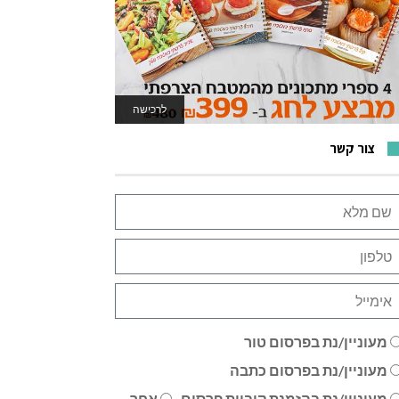
לרכישה
לאתר המשחקים
צור קשר
מעוניין/נת בפרסום טור
מעוניין/נת בפרסום כתבה
מעוניין/נת בהזמנת קוביית פרסום
אחר