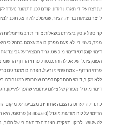
שנרצח על ידי הארגון הזדוני קודם לכן. התמונה נועדה לק
לייצר מציאות בדויה. הציור, שמעולם לא הוצג, תוכנן למידו
קריספל עוסק ביצירתו בשאלות ציוריות רב מדיומליות ה
ממד, כשציוריו לא פעם מפרקים את עצמם בתהליכי היצי
דימוי קונקרטי ודימוי מופשט. גריד המצויר על גבי צד
הפונקציונלי של אכילה והתכנסות, פרחי הרדוף הרשומים ב
פרחי הרדוף – צמח פתייני ורעיל. הפרחים מתנהגים כריש
ללא מקור, דימוי המתחקה לפרח שצורותיו כמו נחתכו בקר
דימוי מוגדל ומפורק של צילום עיתונאי שהפך לאייקון, 
כותרת התערוכה,
הצבה אחורית,
מצביעה על מיקום הדי
הדימוי על לוח מודעות 
לטשטושו ולריקון תפקידו. הצגת הצד האחורי של הלוח, 