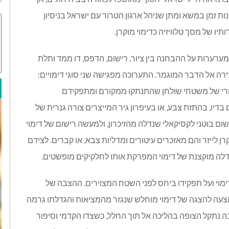
נות זמן במשא ומתן שניהל ארגון הטרור עם ישראל בניסיון
תיו של מסך טלוויזיה כדימוי מוקרן.
מערערות על ההבחנה בין ציור, רישום, הדפס, דו ממד ותלת
רה אל הדבר המוגמר. התערוכה מפגישה שני סוגי דימויים:
 אחורי של משטחי שולחן שהתנתקו ממקורם ומתפקידם
דיו, בהתזת צבע, או בעיפרון גיר המייצרים צורה גנרית של
ום בוטני לקסיקאלי שנדלה מהזיכרון, ולמעשה רישום של דימוי
ן לייזר והם מאזכרים עיטורים ומדליות צבא, או קברים. לצידם
הגדלה מוקצנת של דימוי המפרקת אותו לחלקיקים מופשטים.
מוי ועל תפקידו ביחס לפני השטח המצוירים. ההצבה של
מוגדל (Billboard) פרסומי, היא הצעה להצגה של דימוי מוחלש שנגזר מהמציאות והגדלתו גרמה
בה נתקל הצופה בהליכה אל תוך החלל, כשצדו הקדמי וסיפור