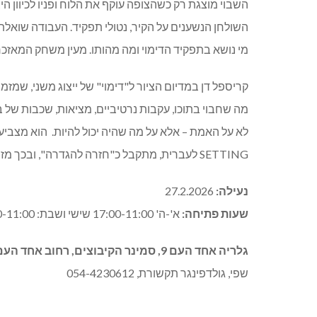
השבוי מוצגת רק כשהצופה עוקף את הלוח ופניו לכיוון 
השולחן הנשענים על הקיר, נטולי תפקיד. העבודה שואלת
מי נושא בתפקיד הדימוי ומה מהותו. מעין משחק המאזכר 
קריספל דן במדיום הציור ל"דימוי" של ייצוג משני, שמז
מה שחבוי בתוכו, עקבות נרטיביים, מציאות, שכבות של 
לא על האמת – אלא על מה שהיה יכול להיות.
SETTING לעברית, מתקבל כ"חזרה להגדרה", ובכך מזמן הצעה להתבוננות מושגית בפעולת הציור ובהמשגתה.
נעילה:
27.2.2026
שעות פתיחה:
א'-ה' 17:00-11:00 שישי ושבת: 14:00-11:00
גלריה אחד העם 9, סמינר הקיבוצים, רחוב אחד העם 9, תל אביב, הכניסה מרחוב השחר 5 לפרטים נוספים:
שפי, גולדפינגר תקשורת, 054-4230612