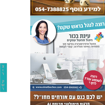
צ
ו
ר
ק
ש
ר