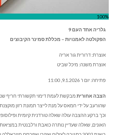
100%
גלריה אחד העם 9
הפקולטה לאמנויות – מכללת סמינר הקיבוצים
אוצרת: דרורית גור אריה
אוצרת משנה: מיכל שביט
פתיחה: יום ו' 9.1.2026, 11:00
הצבה אחורית
מבקשת לעמת דימוי תקשורתי חריף שנח
שהורעב על ידי חמאס על מנת לייצר תמונת רזון מוקצנ
וכך ברקע ההצבה עולה שאלה טורדנית קיומית ופילוסופי
האונים, שאלה שעדיין נותרה כואבת ורלבנטית במציאות 
בשנת 2002 כתגובה לצילום שיקרי שפרסם חיזבאל