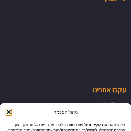
עקבו אחרינו
Instagram
YouTube
Facebook
ניהול הסכמה
האתר משתמש בקוקיז וטכנולוגיות דומות כדי לשפר את חוויית הגלישה שלך. מתן
הסכמה מאפשר לנו להפעיל תכונות מסוימות ולעקוב אחרי שימוש באתר. אם תבחר לא