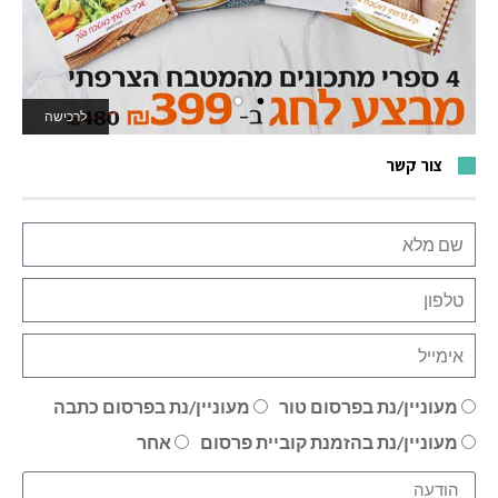
לרכישה
לאתר המשחקים
צור קשר
מעוניין/נת בפרסום טור
מעוניין/נת בפרסום כתבה
מעוניין/נת בהזמנת קוביית פרסום
אחר