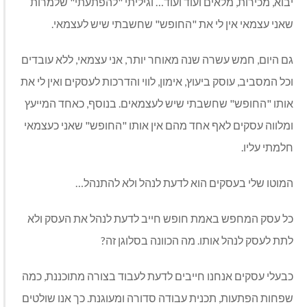
יבוא, מכירות, מלאים ועוד ועוד… וגיליתי "להפתעתי" שלמרות
שאני עצמאי אין לי את "החופש" שחשבתי שיש לעצמאי.
גם היום, חמש עשרה שנה מאוחר יותר, אני עצמאי, ללא עובדים
וכל המסביב, עוסק ביעוץ, אימון, לווי והדרכות לעסקים ואין לי את
אותו "החופש" שחשבתי שיש לעצמאים. בנוסף, כאחד המייעץ
ומלווה עסקים לאף אחד מהם אין אותו "החופש" שאני כעצמאי
חלמתי עליו.
המוטו שלי בעסקים הוא לדעת לנהל ולא להתנהל…
כל עסק המחפש באמת חופש חייב לדעת לנהל את העסק ולא
לתת לעסק לנהל אותו. מה הכוונה בסלוגן זה?
כבעלי עסקים אנחנו חייבים לדעת לעבוד בצורה מתוכננת, כמה
שפחות הפתעות, תכנית עבודה סדורה ומעוגנת. כך אנו שולטים