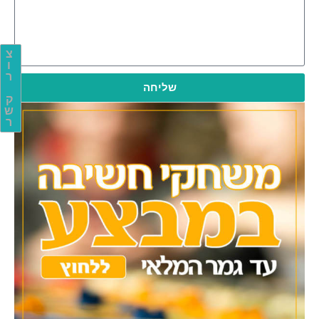
צ
ו
ר
שליחה
ק
ש
ר