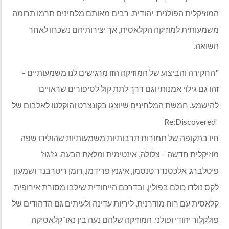
המוזיקלית הפולנית-יהודית. רבים מאותם מלחינים תרמו תרומה
משמעותית למוזיקה הקלאסית, אך יצירותיהם נשכחו לאחר
השואה.
"החקירה והביצוע של המוזיקה הזו מרגישים לנו משמעותיים –
זהו גם גילוי אמנותי וגם דרך לתת קול לסיפורים שראויים
להישמע. חמשת המלחינים שיוצגו בקונצרט והוקלטו לאלבום של
Re:Discovered
חיו בתקופה של תמורות תרבותיות משמעותיות שהולידו שפה
מוזיקלית חדשה – צלולה, אינטימית ומלאת הבעה. גז’גוז’
פיטלברג, אלכסנדר טנסמן, איגנץ פרידמן, רומן ריטרבנד ושמעון
לַקס נולדו כולם בפולין, ובדרכם הייחודית שילבו מסורת אירופית
קלאסית עם רוח מודרנית, ליריות עדינה ולעיתים גם הדהודים של
פולקלור יהודי ופולני. המוזיקה שלהם נעה בין נאו־קלאסיקה