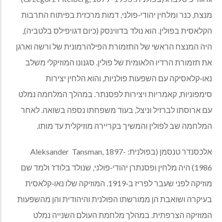
מנצח, כנר ומלחין יהודי
‑
פולני, דמות מרכזית בפיתוח התרבות
הקלאסית בפולין. הוא נולד בדווינסק (כיום דגויפילס בלטביה),
היה המנצח הראשי של התזמורת הפילהרמונית של ורשה וארגן
את תזמורת הרדיו הלאומית של פולין. סגנונו המוזיקלי משלב
נאו
‑
קלאסיקה עם השפעות פולניות, והוא הלחין יצירות
סימפוניות, קאמריות ויצירות לפסנתר. במהלך המלחמה נמלט
עם ארוסתו לברזיל וניצל, בעוד משפחתו נספה בשואה. לאחר
המלחמה שב לפולין והמשיך בקריירה מוזיקלית עד מותו.
אלכסנדר טנסמן (בפולנית: Aleksander
Tansman, 1897-
1986) היה מלחין ופסנתרן יהודי
‑
פולני, שנולד בלודז’ ולמד שם
מוזיקה לפני שעבר לפריז ב
‑
1919. המוזיקה שלו נאו
‑
קלאסית
בעיקרה ושואבת הן ממורשתו הפולנית והיהודית והן מהשפעות
המוזיקה הצרפתית. במהלך מלחמת העולם השנייה נמלט