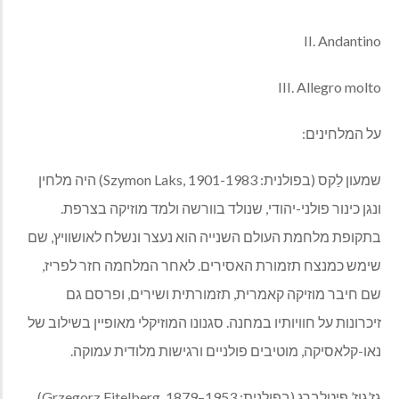
II. Andantino
III. Allegro molto
על המלחינים:
שמעון לַקס (בפולנית: Szymon Laks, 1901-1983) היה מלחין
ונגן כינור פולני-יהודי, שנולד בוורשה ולמד מוזיקה בצרפת.
בתקופת מלחמת העולם השנייה הוא נעצר ונשלח לאושוויץ, שם
שימש כמנצח תזמורת האסירים. לאחר המלחמה חזר לפריז,
שם חיבר מוזיקה קאמרית, תזמורתית ושירים, ופרסם גם
זיכרונות על חוויותיו במחנה. סגנונו המוזיקלי מאופיין בשילוב של
נאו-קלאסיקה, מוטיבים פולניים ורגישות מלודית עמוקה.
גז’גוז’ פיטלברג (בפולנית: Grzegorz Fitelberg, 1879–1953)