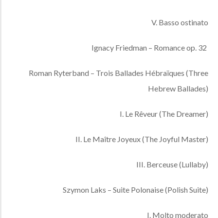
V. Basso ostinato
Ignacy Friedman – Romance op. 32
Roman Ryterband – Trois Ballades Hébraïques (Three
Hebrew Ballades)
I. Le Rêveur (The Dreamer)
II. Le Maître Joyeux (The Joyful Master)
III. Berceuse (Lullaby)
Szymon Laks – Suite Polonaise (Polish Suite)
I. Molto moderato