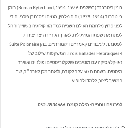
רומן ריטרבנד (בפולנית: Roman Ryterband, 1914-1979) רומן
רייטרבנד (1914–1979) היה מלחין, מנצח ופסנתרן פולני
‑
יהודי.
לפני פרוץ מלחמת העולם השנייה למד מוזיקולוגיה בשווייץ והחל
לפתח את שפתו המוזיקלית. לאורך הקריירה יצר יצירות
לפסנתר, לעיבודים קאמריים ותזמורתיים, בהן Suite Polonaise
ו-Trois Ballades Hébraïques, המשקפות שילוב של
נאו
‑
קלאסיקה עם מוטיבים פולקלוריסטיים ופולניים ואווירה
מיסטית. בשנות ה
‑
50 עקר לקנדה, ולאחר מכן לארה״ב, שם
המשיך ליצור, ללמד ולהופיע.
לפרטים נוספים: הילה קומם
052-3534666
לחצו לקריאת עוד מאמרים של >>
תרבות