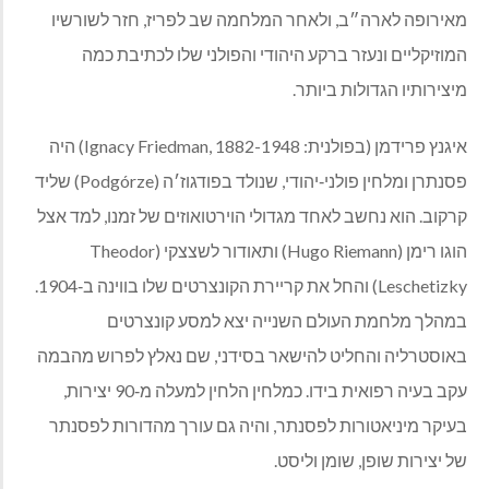
מאירופה לארה״ב, ולאחר המלחמה שב לפריז, חזר לשורשיו
המוזיקליים ונעזר ברקע היהודי והפולני שלו לכתיבת כמה
מיצירותיו הגדולות ביותר.
איגנץ פרידמן (בפולנית: Ignacy Friedman, 1882-1948) היה
פסנתרן ומלחין פולני
‑
יהודי, שנולד בפודגוז׳ה (Podgórze) שליד
קרקוב. הוא נחשב לאחד מגדולי הוירטואוזים של זמנו, למד אצל
הוגו רימן (Hugo Riemann) ותאודור לשצצקי (Theodor
Leschetizky) והחל את קריירת הקונצרטים שלו בווינה ב
‑
1904.
במהלך מלחמת העולם השנייה יצא למסע קונצרטים
באוסטרליה והחליט להישאר בסידני, שם נאלץ לפרוש מהבמה
עקב בעיה רפואית בידו. כמלחין הלחין למעלה מ
‑
90 יצירות,
בעיקר מיניאטורות לפסנתר, והיה גם עורך מהדורות לפסנתר
של יצירות שופן, שומן וליסט.