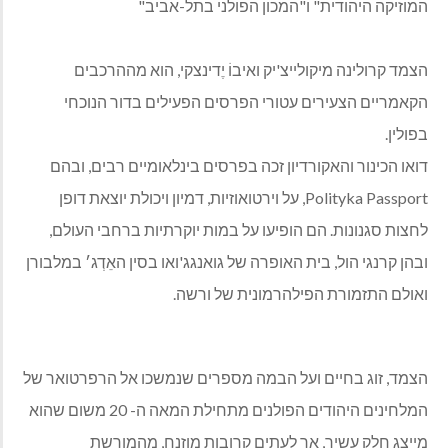
המוזיקה היהודית" ו"המכון הפולני בתל-אביב"
הצמד קרולינה מיקולייצ'יק ואיבוֹ יֶדינצקי, הוא מההרכבים
הקאמריים הצעירים עטורי הפרסים הפעילים בדור הנוכחי
בפולין.
דואו הכינור והאקורדיון זכה בפרסים בינלאומיים רבים, ובהם
Polityka Passport, על וירטואוזיות, דמיון ויכולת יוצאת דופן
לחצות סגנונות. הם הופיעו על במות יוקרתיות ברחבי העולם,
ובהן קרנגי הול, בית האופרה של גואנגג'ואו בסין האֵדְג׳ במלבורן
ואולם התזמורת הפילהרמונית של ורשה.
הצמד, זוג בחיים ועל הבמה מספרים שנמשכו אל הרפרטואר של
המלחינים היהודים הפולנים מתחילת המאה ה- 20 משום שהוא
מייצג חלק עשיר, אך לעתים קרובות מוזנח, מהמורשת