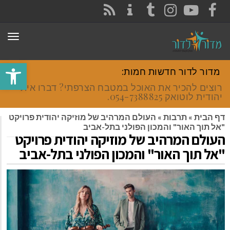
CONTACT
RSS
INSTAGRAM
TUMBLR
YOUTUBE
FACEBOOK
תפר
פתח סרגל
מדור לדור חדשות חמות:
רוצים להכיר את האוכל במטבח הצרפתי? דברו איתי
יהודית לוטואק 054-7388825.
דף הבית
»
תרבות
»
העולם המרהיב של מוזיקה יהודית פרויקט
"אל תוך האור" והמכון הפולני בתל-אביב
העולם המרהיב של מוזיקה יהודית פרויקט
"אל תוך האור" והמכון הפולני בתל-אביב