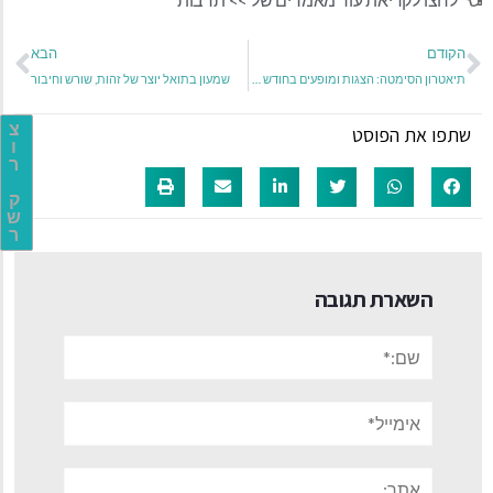
הקודם
הבא
תיאטרון הסימטה: הצגות ומופעים בחודש דצמבר 2025
שמעון בתואל יוצר של זהות, שורש וחיבור
צ
שתפו את הפוסט
ו
ר
ק
ש
ר
השארת תגובה
שם:*
אימייל*
אתר: