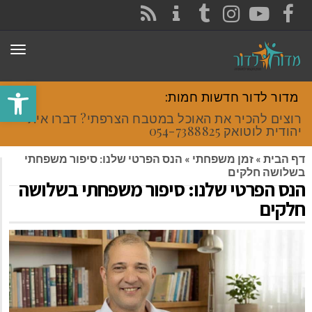
CONTACT
RSS
INSTAGRAM
TUMBLR
YOUTUBE
FACEBOOK
תפר
פתח סרגל
מדור לדור חדשות חמות:
רוצים להכיר את האוכל במטבח הצרפתי? דברו איתי
יהודית לוטואק 054-7388825.
דף הבית
»
זמן משפחתי
»
הנס הפרטי שלנו: סיפור משפחתי
בשלושה חלקים
הנס הפרטי שלנו: סיפור משפחתי בשלושה
חלקים