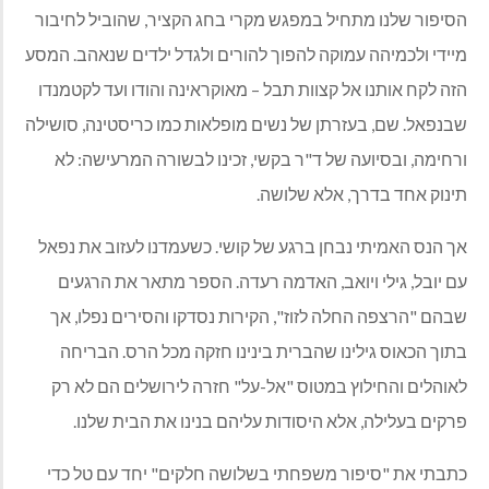
הסיפור שלנו מתחיל במפגש מקרי בחג הקציר, שהוביל לחיבור
מיידי ולכמיהה עמוקה להפוך להורים ולגדל ילדים שנאהב. המסע
הזה לקח אותנו אל קצוות תבל – מאוקראינה והודו ועד לקטמנדו
שבנפאל. שם, בעזרתן של נשים מופלאות כמו כריסטינה, סושילה
ורחימה, ובסיועה של ד"ר בקשי, זכינו לבשורה המרעישה: לא
תינוק אחד בדרך, אלא שלושה.
אך הנס האמיתי נבחן ברגע של קושי. כשעמדנו לעזוב את נפאל
עם יובל, גילי ויואב, האדמה רעדה. הספר מתאר את הרגעים
שבהם "הרצפה החלה לזוז", הקירות נסדקו והסירים נפלו, אך
בתוך הכאוס גילינו שהברית בינינו חזקה מכל הרס. הבריחה
לאוהלים והחילוץ במטוס "אל-על" חזרה לירושלים הם לא רק
פרקים בעלילה, אלא היסודות עליהם בנינו את הבית שלנו.
כתבתי את "סיפור משפחתי בשלושה חלקים" יחד עם טל כדי