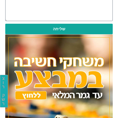
שליחה
צ
ו
ר
ק
ש
ר