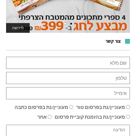
לרכישה
לאתר המשחקים
צור קשר
מעוניין/נת בפרסום טור
מעוניין/נת בפרסום כתבה
מעוניין/נת בהזמנת קוביית פרסום
אחר