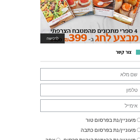
לרכישה
לאתר המשחקים
צור קשר
מעוניין/נת בפרסום טור
מעוניין/נת בפרסום כתבה
מעוניין/נת בהזמנת קוביית פרסום
אחר