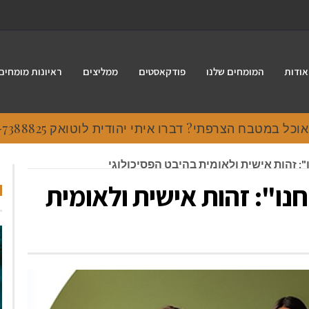
אודות
המומחים שלנו
פודקאסטים
ממליצים
ראיונות מומחים
 במטבח הצרפתי? דברו איתי יהודית לוטואק 054-7388825.
: זהות אישית ולאומית בהיבט הפסיכולוגי
נו": זהות אישית ולאומית