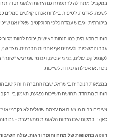
במקביל, מתחילה להתפתח גם הזהות הלאומית. זהות זו נ
לשפה, לאדמה, לסיפור. בילדות אנחנו קולטים סמלים כמ
ביקורתית, וגיבוש עמדה כלפי הקולקטיב שאליו אנו שייכ
הזהות הלאומית, כמו הזהות האישית, יכולה להוות מקור
עבר והמשכיות, ולעיתים אף אחריות חברתית. מצד שני, ב
לקונפליקט. עולים, בני מיעוטים, וגם מי שמרגיש "שונה
ניכור, או אפילו התנגדות לשייכות.
במציאות הנוכחית בישראל, שבה החברה חווה קיטוב הולך 
הזהות מתחדד. תחושת השייכות נפגעת, האמון בין הקבוצ
צעירים רבים מוצאים את עצמם שואלים לא רק "מי אני
"
כאן?", במקום שבו הזהות הלאומית מתערערת – גם הזהו
דווקא בתקופות של מתח וחוסר ודאות, עולה חשיבו