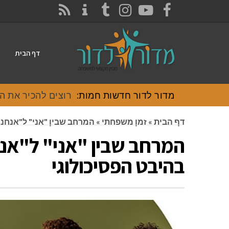
CONTACT
RSS
INSTAGRAM
TUMBLR
YOUTUBE
FACEBOOK
דף הבית
מדור לדור חדשות חמות:
רוצים להכיר את האוכל
דף הבית
»
זמן משפחתי
»
המרחב שבין "אני" ל"אנחנו"
המרחב שבין "אני" ל"אנח
בהיבט הפסיכולוגי