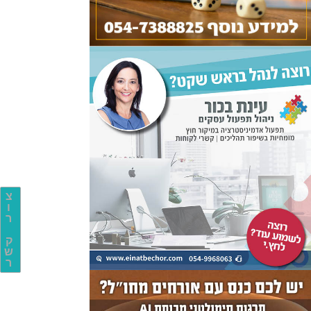
צ
ו
ר
ק
ש
ר