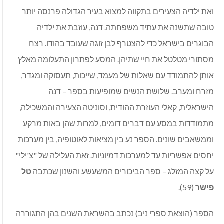
ואת ילדיה הצעירים בתקווה למצוא בעיר הגדולה פרנסה יותר
טובה שתשנה את עתיד משפחתה. דנה, עוזבת את ילדיה
הבוגרים בישראל כדי להצטרף לבן זוגה שעובד בהודו. רצח
מסתורי מטלטל את חיי שתיהן. המסע לפתרון התעלומה מאלץ
אותן להתמודד עם שאלות של מעמד, שייכות, תעסוקה ומגדר,
מזרח ומערב. שלושת הנשים שמופיעות בספר – דנה
הישראלית, קאלי העוזרת ההודית, וסוניטה הצעירה והמשכילה,
מתמודדות במסע עם דברים דומים, למרות שהן באות מרקע
וממשאבים שונים. הספר נע בין מציאות לאוטופיה, בין מערכות
יחסים אפשריות עד למערכות דמיוניות. זאת העלילה של "צ'ילי"
על קצה המזלג – ספר הביכורים המשעשע והשנון שכתבה
טל
פישר
(59).
הספר (הוצאת ספרי ניב) נכתב בהשראת השנים בהן התגוררה