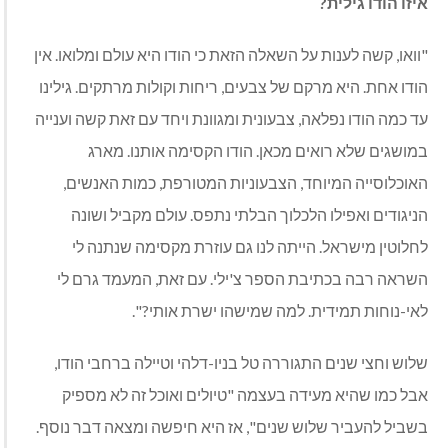
איזו הודו גילית?
"וואו, קשה לענות על השאלה הזאת כי הודו היא עולם ומלואו. אין
הודו אחת. היא מרקם של צבעים, ריחות וקולות מרתקים. גילינו
עד כמה הודו נפלאה, צבעונית ומגוונת ויחד עם זאת קשה וענייה
במושגים שלא רואים מכאן. הודו הקסימה אותנו. מארג
האוכלוסייה המיוחד, הצבעוניות המטורפת, כמות האנשים,
הניגודים ואפילו הלכלוך הבלתי נתפס. עולם מקביל ושונה
לחלוטין מישראל. הייתה לנו גם עוזרת מקסימה שנתנה לי
השראה רבה בכתיבת הספר צ'ילי. עם זאת, המעמד גרם לי
לאי-נוחות תמידית. למה שמישהו ישרת אותי?".
שלוש וחצי שנים התגוררה טל בניו-דלהי וטיילה ברחבי הודו,
אבל כמו שהיא מעידה בעצמה "טיולים ואוכל זה לא מספיק
בשביל להעביר שלוש שנים", אז היא חיפשה ומצאה דבר נוסף.