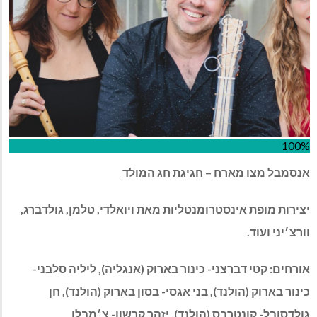
100%
אנסמבל מצו מארח – חגיגת חג המולד
יצירות מופת אינסטרומנטליות מאת ויואלדי, טלמן, גולדברג,
וורצ׳יני ועוד.
אורחים: קטי דברצני- כינור בארוק (אנגליה), ליליה סלבני-
כינור בארוק (הולנד), בני אגסי- בסון בארוק (הולנד), חן
גולדסובל- קונטרבס (הולנד), יזהר קרשון- צ׳מבלו