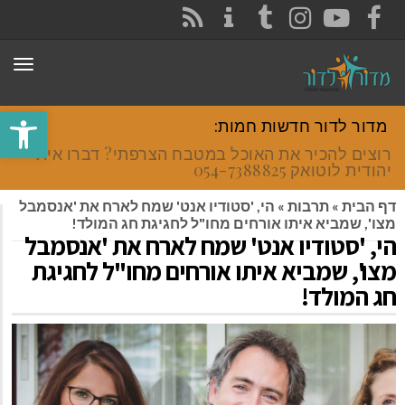
CONTACT
RSS
INSTAGRAM
TUMBLR
YOUTUBE
FACEBOOK
תפר
פתח סרגל
מדור לדור חדשות חמות:
רוצים להכיר את האוכל במטבח הצרפתי? דברו איתי
יהודית לוטואק 054-7388825.
דף הבית
»
תרבות
»
הי, 'סטודיו אנט' שמח לארח את 'אנסמבל
מצו', שמביא איתו אורחים מחו"ל לחגיגת חג המולד!
הי, 'סטודיו אנט' שמח לארח את 'אנסמבל
מצו', שמביא איתו אורחים מחו"ל לחגיגת
חג המולד!