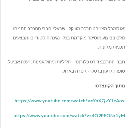
'אנסמבל מצו' הנו הרכב מוזיקלי ישראלי. חברי ההרכב התמחו
כולם בביצוע מוסיקה מוקדמת בכלי-נגינה היסטוריים ומבצעים
תכניות מגוונות.
חברי ההרכב: דורט פלורנטין- חליליות וניהול אמנותי, יעלה אביטל-
סופרן, גדעון ברטלר- גיטרה בארוק
מתוך הקונצרט:
https://www.youtube.com/watch?v=YoXQvY1eAos
https://www.youtube.com/watch?v=4O2PEONr1yM