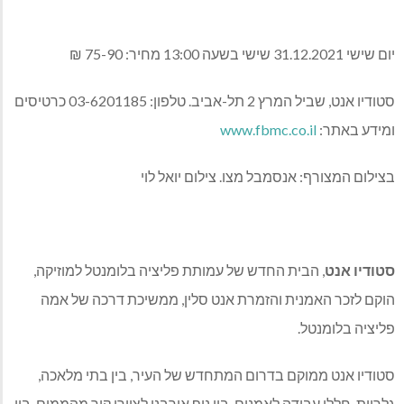
יום שישי 31.12.2021 שישי בשעה 13:00 מחיר: 75-90 ₪
סטודיו אנט, שביל המרץ 2 תל-אביב. טלפון: 03-6201185 כרטיסים
ומידע באתר:
www.fbmc.co.il
בצילום המצורף: אנסמבל מצו. צילום יואל לוי
סטודיו אנט
, הבית החדש של עמותת פליציה בלומנטל למוזיקה,
הוקם לזכר האמנית והזמרת אנט סלין, ממשיכת דרכה של אמה
פליציה בלומנטל.
סטודיו אנט ממוקם בדרום המתחדש של העיר, בין בתי מלאכה,
גלריות, חללי עבודה לאמנים, בין נוף אורבני לציורי קיר מהממים, בין