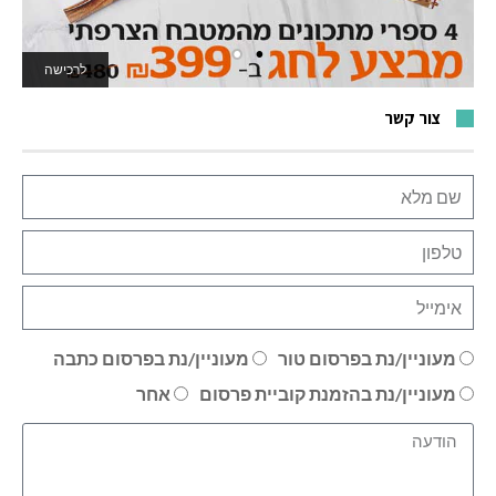
לרכישה
לאתר המשחקים
צור קשר
מעוניין/נת בפרסום טור
מעוניין/נת בפרסום כתבה
מעוניין/נת בהזמנת קוביית פרסום
אחר