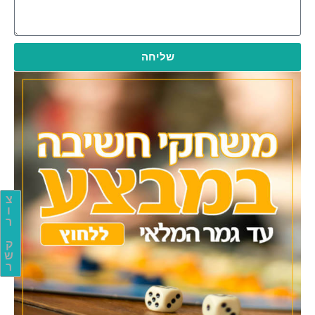
שליחה
צ
ו
ר
ק
ש
ר