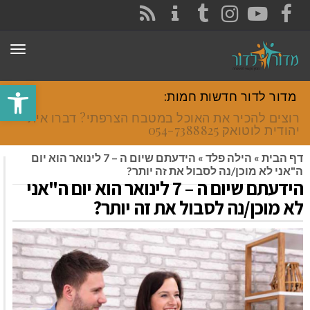
CONTACT
RSS
INSTAGRAM
TUMBLR
YOUTUBE
FACEBOOK
תפר
פתח סרגל
מדור לדור חדשות חמות:
רוצים להכיר את האוכל במטבח הצרפתי? דברו איתי
יהודית לוטואק 054-7388825.
דף הבית
»
הילה פלד
»
הידעתם שיום ה – 7 לינואר הוא יום
ה"אני לא מוכן/נה לסבול את זה יותר?
הידעתם שיום ה – 7 לינואר הוא יום ה"אני
לא מוכן/נה לסבול את זה יותר?