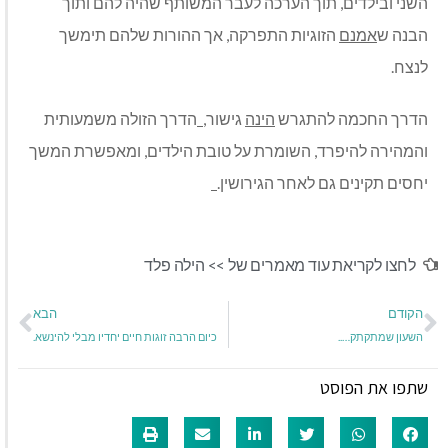
השני ובילדים, תוך הערכה לעבר המשותף שהיה להם ותוך
הבנה ש
אמנם
הזוגיות התפרקה, אך ההורות שלהם תימשך
לנצח.
הדרך החכמה להתגרש
הינה
גישור,
הדרך הזולה משמעותית
והמהירה להיפרד, השומרת על טובת הילדים, ומאפשרת המשך
יחסים תקינים גם לאחר הגירושין.
לחצו לקריאת עוד מאמרים של >>
הילה פלד
הקודם
הבא
השעון שמתקתק…..
כיום הרבה זוגות חיים יחדיו מבלי להינשא.
שתפו את הפוסט