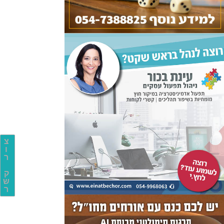
צ
ו
ר
ק
ש
ר