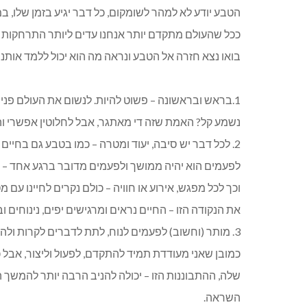
הטבע יודע לא למהר לשומקום, כל דבר יגיע בזמן שלו, במ
ככל שהעולם מתקדם יותר אנחנו עדים ליותר התרחקות
בואו נצא חזרה אל הטבע ונראה מה הוא יכול ללמד אותנו.
1.בראש ובראשונה – פשוט להיות. לנשום את העולם פנימה ולהיות אחד עם הרגע.
נשמע קל? האמת שזה די מאתגר, אבל לחלוטין אפשרי וה
2. לכל דבר יש סיבה, יעוד ומטרה – כמו בטבע גם בחיים
לפעמים הוא יהיה ממושך ולפעמים מדובר ברגע אחד – 
וכך לכל מפגש, אירוע או חוויה – כולם נקרים לחיינו עם
את הנקודה הזו – החיים נראים ומרגישים יפים, נינוחים וב
3. מותר (וחשוב) לפעמים לנוח, לתת לדברים לקרות ולהיות קצת באי עשייה אקטיבית.
כמובן שאני מעודדת תמיד להתקדם, לפעול וליצור, אבל
שלה, ההתבוננות הזו – יכולה להניב הרבה יותר להמשך ה
השראה.