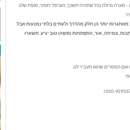
…) – סערה גדולה ככל שתהיה תשכך, הערפל יתפזר, סופת שלג
ר.
מאתגרות
יותר
הן
חלק
מהדרך
ולעתים
בלתי
נמנעות
אבל
בות
,
צמיחה
,
אור
,
התפתחות
ומשהו
טוב
יגיע
.
תשארו
 ועם המסרים שהוא מעביר לנו,
י.