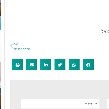
יאל
הבא
מסלול הפליאה
אימייל*