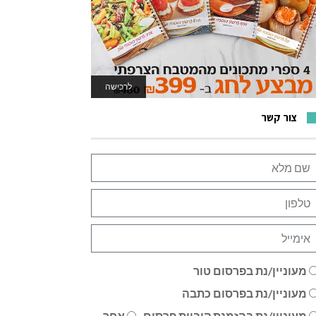
לרכישה
לאתר המשחקים
צור קשר
מעוניין/נת בפרסום טור
מעוניין/נת בפרסום כתבה
מעוניין/נת בהזמנת קוביית פרסום
אחר