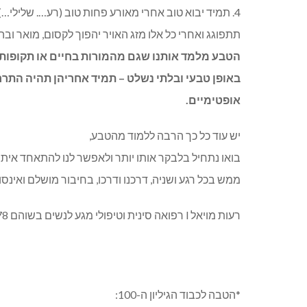
4. תמיד יבוא טוב אחרי מאורע פחות טוב (רע…. שלילי
תתפוגג ואחרי כל אלו מזג האויר יהפוך לקסום, מואר ובהי
הטבע
מלמד
אותנו
שגם
מהמורות
בחיים
או
תקופות
באופן
טבעי
ובלתי
נשלט
–
תמיד
אחריהן
תהיה
התרח
אופטימיים
.
יש עוד כל כך הרבה ללמוד מהטבע,
בואו נתחיל בלבקר אותו יותר ולאפשר לנו להתאחד איתו
ממש בכל רגע ושניה, דרכנו ודרכו, בחיבור מושלם ואינסופ
רעות מויאל l רפואה סינית וטיפולי מגע לנשים בשוהם l 050-9293378
*הטבה לכבוד הגיליון ה-100: