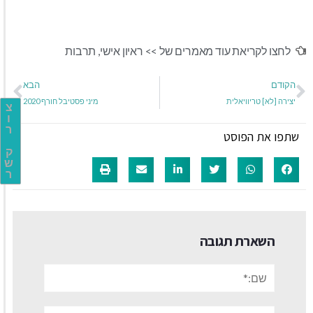
לחצו לקריאת עוד מאמרים של >>
ראיון אישי
,
תרבות
הקודם
הבא
יצירה [לא] טריוויאלית
מיני פסטיבל חורף 2020
צ
ו
ר
שתפו את הפוסט
ק
ש
ר
השארת תגובה
שם:*
אימייל*