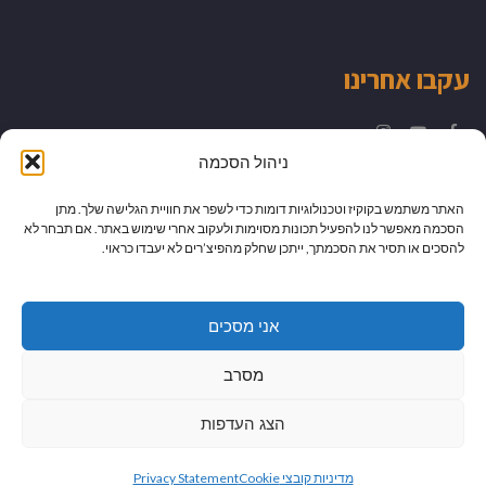
עקבו אחרינו
Instagram
YouTube
Facebook
ניהול הסכמה
האתר משתמש בקוקיז וטכנולוגיות דומות כדי לשפר את חוויית הגלישה שלך. מתן
הסכמה מאפשר לנו להפעיל תכונות מסוימות ולעקוב אחרי שימוש באתר. אם תבחר לא
להסכים או תסיר את הסכמתך, ייתכן שחלק מהפיצ’רים לא יעבדו כראוי.
אני מסכים
מסרב
הצג העדפות
גלילה
מיתוג עיצוב ובניית אתרים
מדיניות קובצי Cookie
Privacy Statement