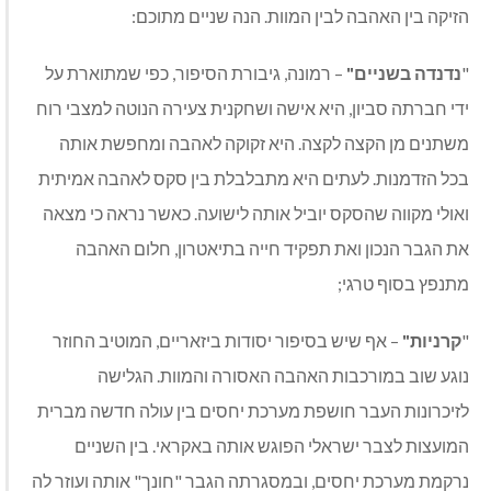
הזיקה בין האהבה לבין המוות. הנה שניים מתוכם:
"
נדנדה בשניים"
– רמונה, גיבורת הסיפור, כפי שמתוארת על
ידי חברתה סביון, היא אישה ושחקנית צעירה הנוטה למצבי רוח
משתנים מן הקצה לקצה. היא זקוקה לאהבה ומחפשת אותה
בכל הזדמנות. לעתים היא מתבלבלת בין סקס לאהבה אמיתית
ואולי מקווה שהסקס יוביל אותה לישועה. כאשר נראה כי מצאה
את הגבר הנכון ואת תפקיד חייה בתיאטרון, חלום האהבה
מתנפץ בסוף טרגי;
"
קרניות"
– אף שיש בסיפור יסודות ביזאריים, המוטיב החוזר
נוגע שוב במורכבות האהבה האסורה והמוות. הגלישה
לזיכרונות העבר חושפת מערכת יחסים בין עולה חדשה מברית
המועצות לצבר ישראלי הפוגש אותה באקראי. בין השניים
נרקמת מערכת יחסים, ובמסגרתה הגבר "חונך" אותה ועוזר לה