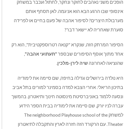
הופכים משני נאהבים לחוקר ונחקר, לחתול ועכבר במשחק
אינסופי שבו הרגע הבא הוא אניגמה. לאן תסחף אותם
מערבולת היצרים? לסיפור אהבה של פעם בחיים או לפרידה
סוערת שאחריה לא יישאר דבר?
הסיפור המרתק הזה, שנקרא "קנאה רטרוספקטיבית", הוא רק
אחד מתוך אוסף הסיפורים שבספר
"תעתועי אהבה"
,
שהוציאה לאחרונה
שיה לירן-מלכין
.
היא נולדה בירושלים וגדלה בחיפה, שם סיימה את לימודיה
בתיכון הריאלי. אחרי הצבא למדה בסמינר למורים בתל אביב
ונסעה ללמוד באוניברסיטת מינסוטה חינוך ותיאטרון. בהמשך
עברה לניו יורק, שם סיימה את לימודיה בבית הספר הידוע
למשחק The neighborhood Playhouse school of the
Theater. עם הרקורד הזה חזרה לארץ והתקבלה לתיאטרון