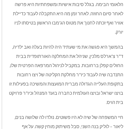
הלאומי הבימה. בגלל סיבות אישיות ומשפחתיות היא פרשה
לאחר סיום החוזה. לאחר זמן מה היא התקבלה לעבוד כדיילת
אוויר ואף זכתה לחנוך את מטוס הג'מבו הראשון בטיסתו לניו
יורק.
בהמשך היא פגשה את מי שעתיד היה להיות בעלה ואב ילדיה,
ד"ר צ'ארלס מלכין, שניהל את המחלקה האורתופדית בבית
החולים קפלן ברחובות. במקביל לניהול המרפאה הפרטית שלו,
התנדבה שיה לעבוד כיו"ר מחלקת הקליטה של ויצו רחובות
בתקופת העלייה הגדולה מברית המועצות והמשיכה בפעילות זו
בויצו ישראל ובויצו העולמית כחברה בועד המנהל וכיו"ר פרויקט
בית הויס.
חיי המשפחה של שיה לא היו פשוטים. נולדו לה שלושה בנים,
ליאור – לוליק בנה השני, סבל משיתוק מוחין קשה. על אף