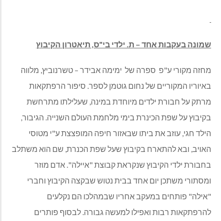
שמונה בעקבות אחד – ת. ילדי בי"ס, תיאטרון הקיבוץ
מחזה מקורי ע"פ ספרה של ימימה אבידר – טשרנוביץ, מלווה
באיוריו המקוריים של נחום גוטמן לספר. סיפור הרפתקאות
מרתק על חבורת ילדים מיוחדת במינה, שעלילתו מתרחשת
בקיבוץ על שפת הכינרת בימי מלחמת העולם השנייה. הגיבור,
הילד חגי, עוזב את ביתו שבאזור חיפה המופצצת ע"י מטוסי
האויב, ובא להתארח בקיבוץ שעל שפת הכנרת, שם הוא משתלב
בחבורת ילדי הקיבוץ שנקראת קבוצת "איילה". אדם מוזר
ומסתורי משתכן יום אחד בבית נטוש שבקצה הקיבוץ וחברי
"אילה" פותחים במעקב אחריו שבמהלכו הם נקלעים
להרפתקאות רבות ואפילו למעשה גבורה. לבסוף פותרים