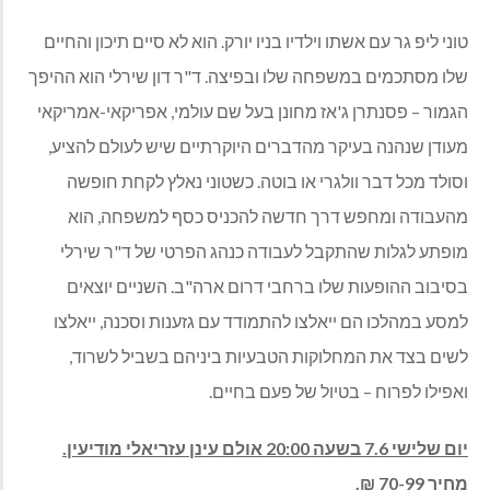
טוני ליפ גר עם אשתו וילדיו בניו יורק. הוא לא סיים תיכון והחיים
שלו מסתכמים במשפחה שלו ובפיצה. ד"ר דון שירלי הוא ההיפך
הגמור – פסנתרן ג'אז מחונן בעל שם עולמי, אפריקאי-אמריקאי
מעודן שנהנה בעיקר מהדברים היוקרתיים שיש לעולם להציע,
וסולד מכל דבר וולגרי או בוטה. כשטוני נאלץ לקחת חופשה
מהעבודה ומחפש דרך חדשה להכניס כסף למשפחה, הוא
מופתע לגלות שהתקבל לעבודה כנהג הפרטי של ד"ר שירלי
בסיבוב ההופעות שלו ברחבי דרום ארה"ב. השניים יוצאים
למסע במהלכו הם ייאלצו להתמודד עם גזענות וסכנה, ייאלצו
לשים בצד את המחלוקות הטבעיות ביניהם בשביל לשרוד,
ואפילו לפרוח – בטיול של פעם בחיים.
יום שלישי 7.6 בשעה 20:00 אולם עינן עזריאלי מודיעין.
מחיר 70-99 ₪.