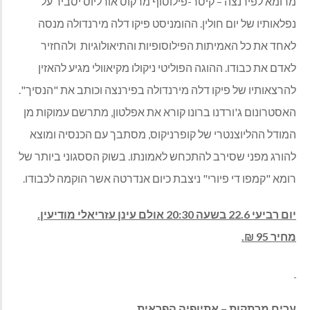
מרומא לפירנצה – קיסר-פילוסוף מרקוס אורליוס יסביר על
נפלאותיו של יום חולין. ההומניסט פיקו דלה מירנדולה מנסה
לאחד את כל האמיתות הפילוסופיות והתיאולוגיות ולהחזיר
לאדם את כבודו. ההוגה הפוליטי ניקולו מקיאוולי מגיע להאזין
להרצאותיו של פיקו דלה מירנדולה בפירנצה וכותב את "הנסיך".
האסטרונום ג'ורדנו ברונו קורא את אפלטון, מתרשם עמוקות מן
המודל ההליוצנטרי של קופרניקוס, מסתבך עם הכנסיה ומוצא
להורג מפני שסירב להתכחש לאמונתו. בשוק הססגוני ביותר של
רומא "קמפו די פיורי" ניצבת כיום אנדרטה אשר הוקמה לכבודו.
יום רביעי 22.6 בשעה 20:30 אולם עינן עזריאלי מודיעין.
מחיר 95 ₪.
ערים מרתקות – אתיופיה הפראית