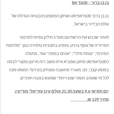
בן בן ברוך – סטנד אפ
בן בן ברוך סטנדאפיסט ושחקן המסומן כהבטחה הגדולה של
עולם הבידור בישראל.
לאחר שכבש את הרשת עם מעל 5 מיליון צפיות לסרטוני
הפרודיה של אסף גרניט, והופיע בתוכניות טלוויזיה כגון: "מלחמת
המינים", "צומת מילר", "אנחנו במפה" ועוד.. מתגלה
כסטנדאפיסט מחונן שמביא איתו משב רוח מרענן ומקורי לבמה
במופע קצבי, נקי, מעורר מחשבה ומצחיק בטירוף. המופע פונה
לכל מי שאוהב הומור שנון וייחודי שמוגש בגובה העיניים.
יום חמישי 9.6 בשעה 21:30 אולם עינן עזריאלי מודיעין.
מחיר 129 ₪.