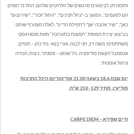
ותזמורתו, לביצועים מרגשים של הלהיטים שלהם: החל מ׳חופים
הם לפעמים׳, המשך ב-"נחל תנינים", "החול יזכור", "שירים עד
כאן", "שיר אהבה ישן" ו"תפילת הדייג". לאלה מצטרף שוחט
בביצוע יצירת המופת ׳תמונות בתערוכה׳ מאת מוסורגסקי.
משתתפים: משה דץ, חני לבנה, אורי בנאי. נתי כהן – תופים.
אנסמבל הקשת פוליפוניה. גיל שוחט – פסנתר, ניצוח, הנחיה
וניהול אומנותי.
יום שבת 18.6 בשעה 21:00 אודיטוריום היכל התרבות
מודיעין. מחיר 129- 210 ש"ח.
חיים שפירא –
CARPE DIEM