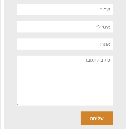
שם:*
אימייל*
אתר:
תגובה