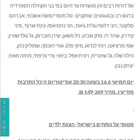
של דורות רבים והן מושרות עד היום בפי בני הקהילה הספרדית
ברגש רב ובגעגועים. שחקנים: טל מוסרי/משה אשכנזי, אברהם
סלקטר, רוני דלומי/גלית גיאת , חני נחמיאס/ עינת שרוף , פיני
קידרון, שחר רז, מתן שביט, ניל משען, שירן הוברמן, גל גולדשטיין,
שפי מרציאנו, רותי לנדאו, מיקי פלג, אורי הוכמן/ שמוליק כהן,
הילה שלו/ גל שיטרית, רונית אפל. בימוי: צדי צרפתי, מחזה מאת:
יצחק נבון.
יום חמישי 16.6 בשעה 20:30 אודיטוריום היכל התרבות
מודיעין. מחיר 149-269 ₪.
צ
ו
ר
ק
מטוסי על נותחים בישראל- הצגת ילדים
ש
ר