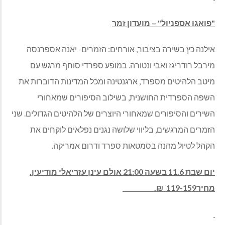
"פואגו אספניול" – מועדון זמר
אילנה כץ בשירה בציבור, אורחים: הזמרים- יאנה אספרנסה
מירבל רודריגז ואבי ונטורה. במופע ספרדי סוחף מרגש עם
מיטב הלהיטים מספרד, ארגנטינה ומכל המדינות הדוברות את
השפה הספרדית החושנית, בשילוב הסיפורים שמאחורי
השירים והסיפורים שמאחורי היוצרים של הלהיטים הגדולים. שני
הזמרים המרגשים, בליווי שלושה נגנים נפלאים לוקחים את
הקהל לטיול מהנה בסמטאות ספרד ודרום אמריקה.
יום שבת 11.6 בשעה 21:00 אולם עינן עזריאלי מודיעין.
מחיר119-159 ₪.