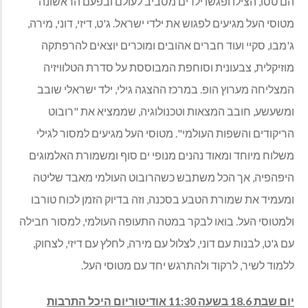
הם טסו, הצילו ופגשו ילדים מסביב לעולם ובפעם הראשונה
מטוסי העל מגיעים לפגוש את ילדי ישראל. ג'ט, דיזי, דוני, מירה,
ג'מבו, סקיי ועוד חברים אהובים ומוכרים יוצאים להרפתקה
מוזיקלית, צבעונית וסוחפת המבוססת על סדרת הטלוויזיה
המצליחה מערוץ הופ. במרכז ההצגה גילי, ילד ישראלי שובב
ומשעשע, חובב המצאות וטכנולוגיה, שממציא את "רובוט
הריקודים והשפות העולמי". מטוסי העל מגיעים למסור לגילי
משלוח מיוחד ומאוד נהנים מנופי ים סוף ומשמורת האלמוגים
היפהפיה, אך הכל משתבש כשהרובוט העולמי מאבד שליטה
ומעמיד את שמורת הטבע בסכנה, וזה בדיוק הזמן לכוח טורבו
ולמטוסי העל. בואו לבקר במטה התעופה העולמי, למסור חבילה
עם ג'ט, לבנות עם דוני, לצלול עם מירה, לחלץ עם דיזי, לצחוק,
ללמוד לשיר, לרקוד ולהתרגש יחד עם מטוסי העל.
יום שבת 18.6 בשעה 11:30 אודיטוריום היכל התרבות