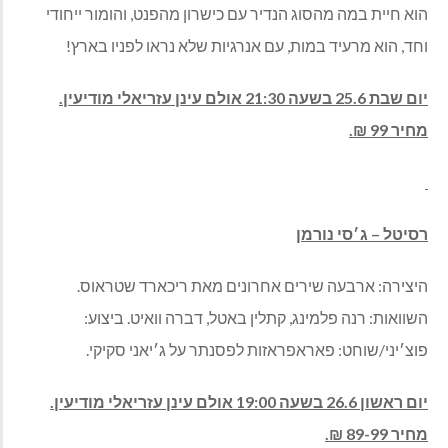
הוא חיית במה מהסוג הנדיר עם כישרון מהפנט, והומור ייחודי
וחד, הוא מרעיד במות, עם אנרגיות שלא נראו לפניו בארץ!
יום שבת 25.6 בשעה 21:30 אולם עינן עזריאלי מודיעין.
מחיר 99 ₪.
רסיטל – ג׳סי נורמן
היצירה: ארבעה שירים אחרונים מאת ריכארד שטראוס.
השוואות: רנה פלמינג, קתלין באטל, דברה וואיט. ביצוע:
פוצ׳יני/שוחט: פאראפראזות לפסנתר על ג׳יאני סקיקי.
יום ראשון 26.6 בשעה 19:00 אולם עינן עזריאלי מודיעין.
מחיר 89-99 ₪.