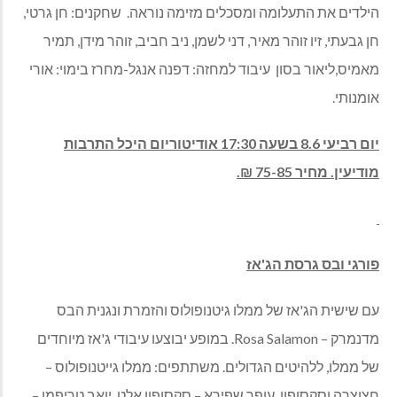
הילדים את התעלומה ומסכלים מזימה נוראה. שחקנים: חן גרטי,
חן גבעתי, זיו זוהר מאיר, דני לשמן, ניב חביב, זוהר מידן, תמיר
מאמיס,ליאור בסון עיבוד למחזה: דפנה אנגל-מחרז בימוי: אורי
אומנותי.
יום רביעי 8.6 בשעה 17:30 אודיטוריום היכל התרבות
מודיעין. מחיר 75-85 ₪.
פורגי ובס גרסת הג'אז
עם שישית הג'אז של ממלו גיטנופולוס והזמרת ונגנית הבס
מדנמרק – Rosa Salamon. במופע יבוצעו עיבודי ג'אז מיוחדים
של ממלו, ללהיטים הגדולים. משתתפים: ממלו גייטנופולוס –
חצוצרה וסקסופון, עופר שפירא – סקסופון אלט, יואב טריפמן –