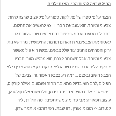
הפיל שרצה להיות הכי- הצגת ילדים
הצגה על פי ספרו של פאול קור. ספור על פיל עצוב שרצה להיות
צבעוני ומיוחד. הוא עוזב את חבריו ויוצא להגשים את החלום.
בתחילת מסעו הוא פוגש ציפור רבת צבעים ויופי שעוזרת לו
לאסוף את הצבעים.א ת האדום תורמת החיפושית, מר דשא נותן
ירוק והפרחים נותנים עוד שלל צבעים. עכשיו הוא פיל מאושר
צבעוני ומיוחד. אבל השמחה קצרה, הוא מרגיש מוזר וחבריו
צוחקים עליו, הם חושבים שהוא ליצן קרקס. רק אז הוא מבין כי לא
הצבע חשוב ובעצם … "מה רע בצבע האפור ,זהו צבעם של
הפילים ,להם הוא בדיוק מתאים." מחזה ופזמונים: איילה קורקוס,
בימוי: אבי מלכה מוזיקה: דביר פרידמן, תלבושות: אלה קולסניק,
עיצוב תפאורה: אבי פחימה. משתתפים: ויטה חולודני, לירן
קנטרוביץ/ תום מן אורין , רוז שבת , רפי רותם/ איתמר שרון.