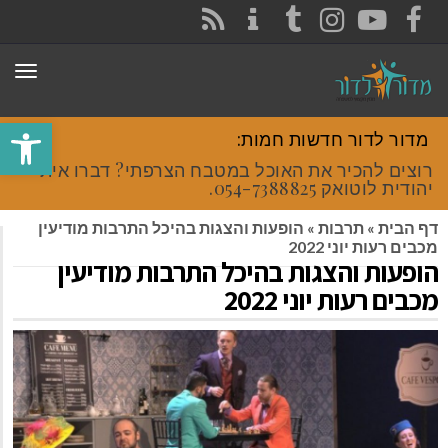
CONTACT
RSS
INSTAGRAM
TUMBLR
YOUTUBE
FACEBOOK
תפר
פתח סרגל
מדור לדור חדשות חמות:
רוצים להכיר את האוכל במטבח הצרפתי? דברו איתי
יהודית לוטואק 054-7388825.
דף הבית
»
תרבות
»
הופעות והצגות בהיכל התרבות מודיעין
מכבים רעות יוני 2022
הופעות והצגות בהיכל התרבות מודיעין
מכבים רעות יוני 2022