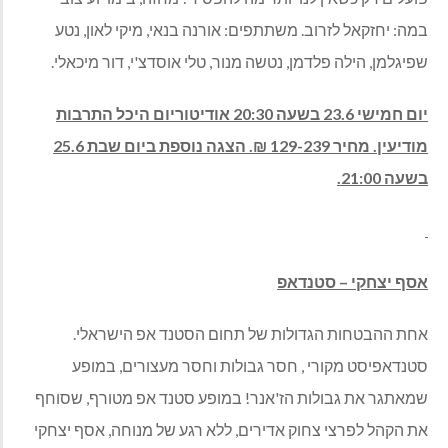
במה: יחזקאל לזרוב. משתתפים: אורנה בנאי, מיקי לאון, נטע
שפיגלמן, הילה פלדמן, נטשה מנור, טלי אוסדצ'י, דור מיכאלי.
יום חמישי 23.6 בשעה 20:30 אודיטוריום היכל התרבות
מודיעין. מחיר 129-239 ₪. הצגה נוספת ביום שבת 25.6
בשעה 21:00.
אסף יצחקי – סטנדאפ
אחת ההבטחות הגדולות של תחום הסטנד אפ הישראלי.
סטנדאפיסט מקורי , חסר גבולות וחסר מעצורים, במופע
שמאתגר את גבולות הז'אנר! במופע סטנד אפ מטורף, שסוחף
את הקהל לפרצי צחוק אדירים, ללא רגע של מנוחה, אסף יצחקי