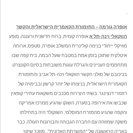
אופרה גורמה – התזמורת הקאמרית הישראלית והקשר
הווקאלי וינה-תל א
אופרה קומית, ברוח חדשנית ורעננה. מופע
מוזיקלי ייחודי בנימה קולינרית המשלב אופרה, סטפס, ארוחה
איטלקית שתוכן בזמן אמת במטבח שעל הבמה, בית קפה שבו
מתחממים העניינים והגרלת עוגות משובחות בסיום הקונצרט.
בכיכובם של סולני הקשר הווקאלי וינה-תל אביב והתזמורת
הקאמרית הישראלית, בניצוחו של יזהר קרשון ובבימויה של
רוזמרי דנצינגר. בשתי היצירות מככבים משקאות עתירי קופאין
שכבשו את אירופה בסערה, השוקו שהגיע ממרכז אמריקה
והקפה שהגיע מהמזרח המוסלמי. השוקולד היה בתחילתו
משקה שמזוהה עם החברה הגבוהה והבורגנות העולה. כבר
באריה הראשונה של "המשרתת האדונית", מוזכר שיקוי