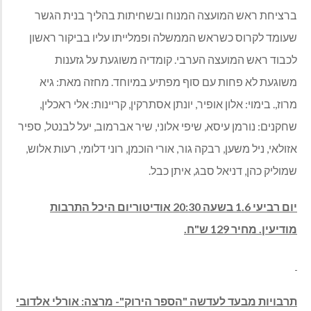
ברציחת ראש המועצה המנוח ובשחיתות בהליך בנית הגשר
שעומד לקרוס כשראש הממשלה ופמלייתו עליו בביקור ראשון
לכבוד ראש המועצה הערבי. קומדיה משוגעת על גזענות
משוגעת לא פחות עם סוף מפתיע במיוחד. מחזה מאת: גיא
מרוז,. בימוי: אלון אופיר, יונתן אסתרקין, קריינות: אלי ראכלין,
שחקנים: נורמן עיסא, שיפי אלוני, שיר אברמוב, יעל לבנטל, ספיר
אזולאי, ניל משען, רבקה גור, אורי הוכמן, רוני דלומי, רעות אלוש,
שמוליק כהן, דניאל סבג, איתן כבל.
יום רביעי 1.6 בשעה 20:30 אודיטוריום היכל התרבות
מודיעין. מחיר 129 ש"ח.
תרבויות מבעד לעדשה "הספר הירוק"- מרצה: אורלי אלדובי