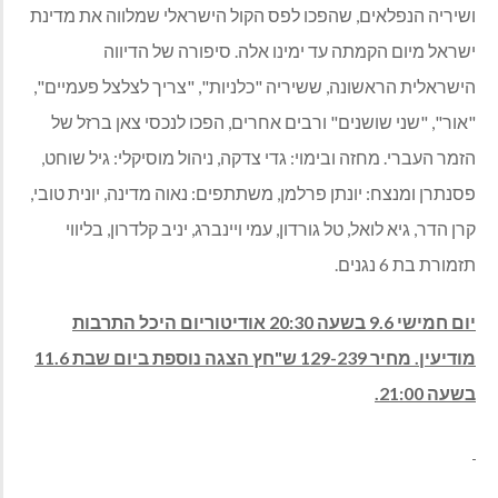
ושיריה הנפלאים, שהפכו לפס הקול הישראלי שמלווה את מדינת
ישראל מיום הקמתה עד ימינו אלה. סיפורה של הדיווה
הישראלית הראשונה, ששיריה "כלניות", "צריך לצלצל פעמיים",
"אור", "שני שושנים" ורבים אחרים, הפכו לנכסי צאן ברזל של
הזמר העברי. מחזה ובימוי: גדי צדקה, ניהול מוסיקלי: גיל שוחט,
פסנתרן ומנצח: יונתן פרלמן, משתתפים: נאוה מדינה, יונית טובי,
קרן הדר, גיא לואל, טל גורדון, עמי ויינברג, יניב קלדרון, בליווי
תזמורת בת 6 נגנים.
יום חמישי 9.6 בשעה 20:30 אודיטוריום היכל התרבות
מודיעין. מחיר 129-239 ש"חץ הצגה נוספת ביום שבת 11.6
בשעה 21:00.