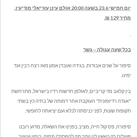
יום חמישי 23.6 בשעה 20:00 אולם עינן עזריאלי מודיעין.
מחיר 129 ₪.
בכל שעה עגולה – גשר
סיפור על שנים אבודות, בגידה ואובדן אמון מאז רצח רבין ועד
ימינו.
בין קלאב מד קריביים, לאולפן חדשות רדיו בישראל, מתרחשת
"אגדה רדיופונית" העוקבת אחר דמותה של בתיה כץ בשתי
תקופות שונות, לפני כניסתה לכלא ועם יציאתה לחופשי.
סיפורה, פס קול חייה, מציב בפנינו את השאלה, מדוע רובנו
פועלים רק כשאין לנו יותר מה להפסיד? מחזה, בימוי ועיצוב