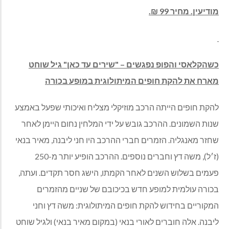
מודיעין. מחיר 99 ₪.
כשהקלאסי והפופ נפגשים – "שירים עד כאן" גיל שוחט
מארח את להקת חופים המיתולוגית במופע בכורה
להקת חופים הייתה הרכב מוזיקלי מצליח ואיכותי שפעל באמצע
שנות השמונים. ההרכב גובש על ידי המלחין נחום היימן לאחר
שחזר מאנגליה. הזמרים חברי ההרכב היו חני ליבנה, מאיר בנאי
(ז׳ל), משה דץ וחברים נוספים. ההרכב הופיע יותר מ-250
פעמים בשלוש השנים לאחר הקמתו, הישג חסר תקדים. ועתה,
בכורה עולמית למופע חדש בכיכובם של שניים מהזמרים
המקוריים בחידוש להקת חופים המיתולוגית: משה דץ וחני
ליבנה. אלה חוברים לאורי בנאי (במקום מאיר בנאי) ולגיל שוחט