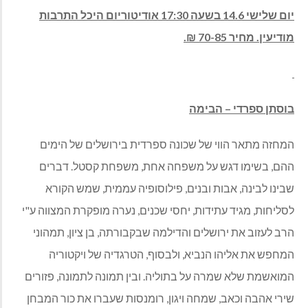
יום שלישי 14.6 בשעה 17:30 אודיטוריום היכל התרבות
מודיעין. מחיר 70-85 ₪.
בוסתן ספרדי – הבימה
המחזה מתאר הווי של שכונה ספרדית בירושלים של הימים
ההם, בשימו דגש על משפחה אחת, משפחת קסטל. דברים
שבינו לבינה, אבות ובנים, פילוסופיה עממית, שמש הקורא
לסליחות, מגיד עתידות, יחסי שכנים, נערה מופקרת המצווה ע"י
הרב לעזוב את ירושלים והדילמה שבקבורתה, בן ציון, תמהוני
המחפש את אליהו הנביא, ולבסוף, הטרגדיה של ויקטוריה
המואשמת שלא שמרה על בתוליה. ובין תמונה לתמונה, פזורים
שירי אהבה וכאב, שמחה ויגון, רומנסות שעברו את כור המבחן