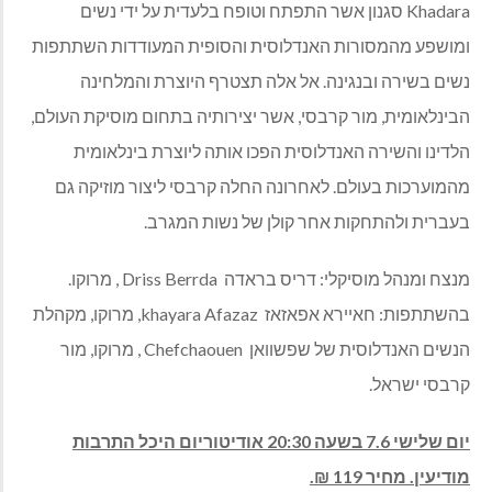
Khadara סגנון אשר התפתח וטופח בלעדית על ידי נשים
ומושפע מהמסורות האנדלוסית והסופית המעודדות השתתפות
נשים בשירה ובנגינה. אל אלה תצטרף היוצרת והמלחינה
הבינלאומית, מור קרבסי, אשר יצירותיה בתחום מוסיקת העולם,
הלדינו והשירה האנדלוסית הפכו אותה ליוצרת בינלאומית
מהמוערכות בעולם. לאחרונה החלה קרבסי ליצור מוזיקה גם
בעברית ולהתחקות אחר קולן של נשות המגרב.
מנצח ומנהל מוסיקלי: דריס בראדה Driss Berrda , מרוקו.
בהשתתפות: חאיירא אפאזאז khayara Afazaz, מרוקו, מקהלת
הנשים האנדלוסית של שפשוואן Chefchaouen , מרוקו, מור
קרבסי ישראל.
יום שלישי 7.6 בשעה 20:30 אודיטוריום היכל התרבות
מודיעין. מחיר 119 ₪.