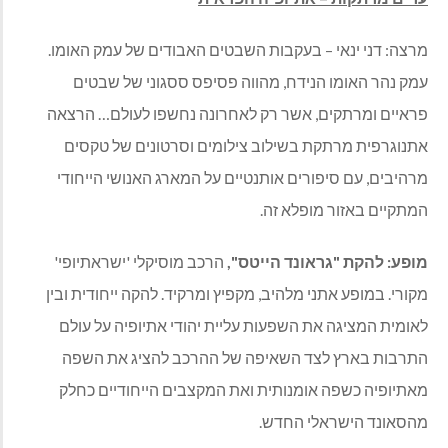
מרצה: דני ינאי – בעקבות השבטים האבודים של עמק האומו.
עמק נהר האומו הנידח, מהווה פסיפס ססגוני של שבטים
פראיים ומרתקים, אשר רק לאחרונה נחשפו לעולם… הרצאה
אתנוגרפית מרתקת בשילוב צילומים וסרטונים של טקסים
מרהיבים, עם סיפורים אותנטיים על המארג האנושי הייחודי
המתקיים באזור מופלא זה.
מופע: להקת "גראונד הייטס",
הרכב מוסיקלי 'ישראתיופי'
מקורי. במופע אתני מלהיב, מקפיץ ומרקיד. להקה ייחודית ובין
לאומית המציגה את השפעות עליית יהודי אתיופיה על עולם
התרבות בארץ לצד השאיפה של ההרכב להציג את השפה
מאתיופיה כשפה אומנותית ואת המקצבים הייחודיים כחלק
מהסאונד הישראלי החדש.