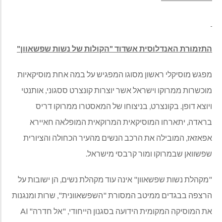
התזמורת האנדלוסית אשדוד "הקולות של נשות שפשאוון"
מפגש מוסיקלי ראשון מסוגו המפגיש על במה אחת מוסיקאיות
מוכשרות ממרוקו וישראל אשר יוצרות קונצרט ססגוני, אותנטי
ויוצא דופן. בקונצרט, בניצוחו של המאסטרו ממרוקו דריס
בראדה, יתארחו המוסיקאית המרוקאית המופלאה חאיירא
אפאזאז, המובילה את הרכב הנשים מהעיר הכחולה והציורית
שפשוואן שבמרוקו ומור קרבסי מישראל.
"מקהלת נשות שפשאוון" אינה עוד מקהלת נשים, הן ישובות על
הרצפה בבגדים ממיטב המסורת "השפשאוונית", שרות ומנגנות
את המוסיקה המקומית הידועה בסגנון הייחודי, "אל חדרה" Al