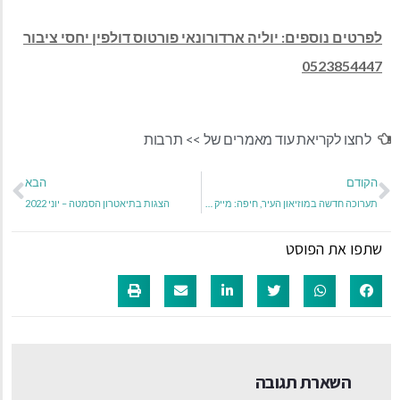
לפרטים נוספים: יוליה ארדורונאי פורטוס דולפין יחסי ציבור
0523854447
לחצו לקריאת עוד מאמרים של >>
תרבות
הקודם
הבא
תערוכה חדשה במוזיאון העיר, חיפה: מייק ברנט// עַד כְּלוֹת הַגּוּף
הצגות בתיאטרון הסמטה – יוני 2022
שתפו את הפוסט
השארת תגובה