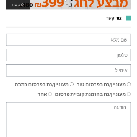
לרכישה
לאתר המשחקים
צור קשר
מעוניין/נת בפרסום טור
מעוניין/נת בפרסום כתבה
מעוניין/נת בהזמנת קוביית פרסום
אחר