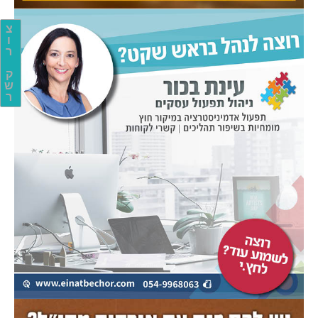
צ
ו
ר
ק
ש
ר