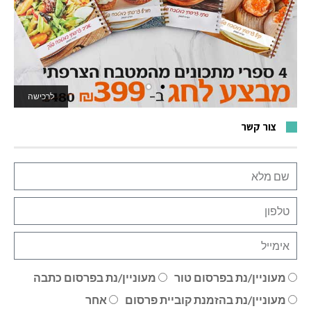
לרכישה
לאתר המשחקים
צור קשר
מעוניין/נת בפרסום טור
מעוניין/נת בפרסום כתבה
מעוניין/נת בהזמנת קוביית פרסום
אחר