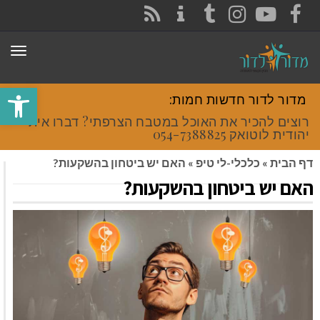
CONTACT
RSS
INSTAGRAM
TUMBLR
YOUTUBE
FACEBOOK
תפר
פתח סרגל
מדור לדור חדשות חמות:
רוצים להכיר את האוכל במטבח הצרפתי? דברו איתי
יהודית לוטואק 054-7388825.
דף הבית
»
כלכלי-לי טיפ
»
האם יש ביטחון בהשקעות?
האם יש ביטחון בהשקעות?