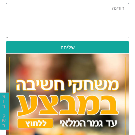
שליחה
צ
ו
ר
ק
ש
ר