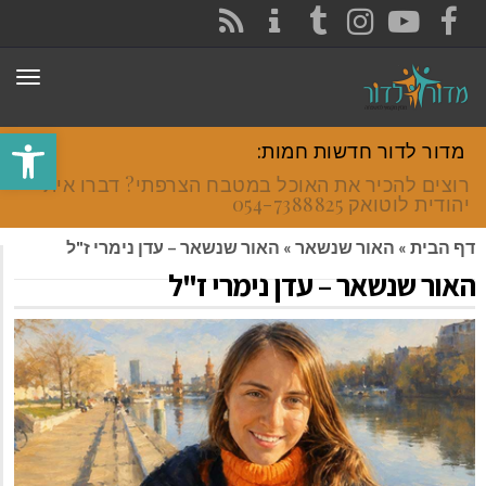
CONTACT
RSS
INSTAGRAM
TUMBLR
YOUTUBE
FACEBOOK
תפר
פתח סרגל
מדור לדור חדשות חמות:
רוצים להכיר את האוכל במטבח הצרפתי? דברו איתי
יהודית לוטואק 054-7388825.
דף הבית
»
האור שנשאר
»
האור שנשאר – עדן נימרי ז"ל
האור שנשאר – עדן נימרי ז"ל