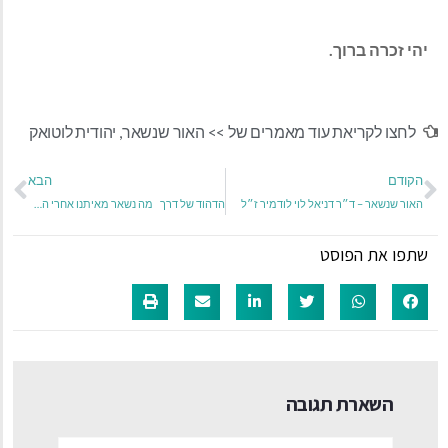
יהי זכרה ברוך
.
לחצו לקריאת עוד מאמרים של >>
האור שנשאר
,
יהודית לוטואק
הקודם
הבא
האור שנשאר – ד״ר דניאל לוי לודמיר ז״ל
הדהוד של דרך מה נשאר מאיתנו אחרי המפגש?
שתפו את הפוסט
השארת תגובה
שם:*