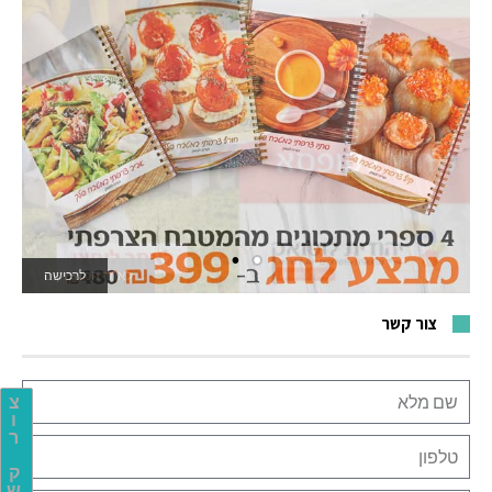
לאתר המשחקים
צור קשר
צ
ו
ר
ק
ש