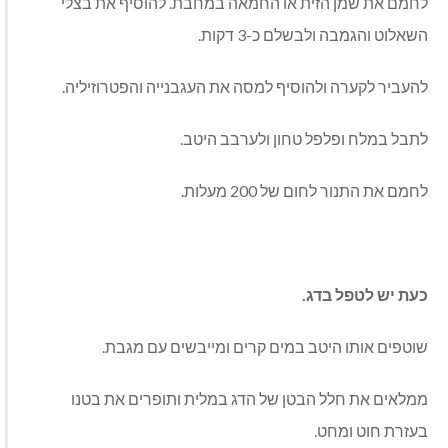
לחמם את שמן הזית או החמאה במחבת. להוסיף את בצלי
השאלוט והגמבה ולבשלם כ-3 דקות.
להעביר לקערה ולהוסיף למסה את העגבנייה והפטרוזיליה.
לתבל במלח ופלפל טחון ולערבב היטב.
לחמם את התנור לחום של 200 מעלות.
כעת יש לטפל בדג.
שוטפים אותו היטב במים קרים ומייבשים עם מגבת.
ממלאים את חלל הבטן של הדג במלית ותופרים את בטנו
בעזרת חוט ומחט.