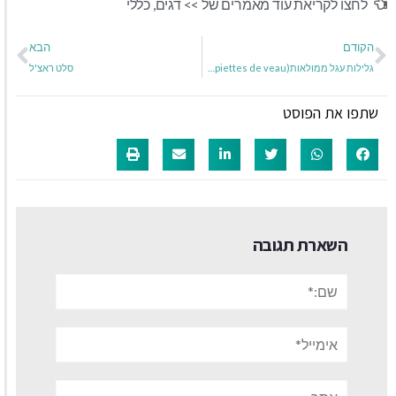
לחצו לקריאת עוד מאמרים של >>
דגים
,
כללי
הקודם
הבא
גלילות עגל ממולאות(Paupiettes de veau)
סלט ראצ'ל
שתפו את הפוסט
השארת תגובה
שם:*
אימייל*
אתר: