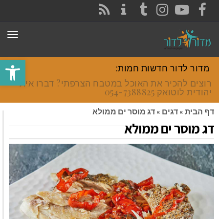
CONTACT
RSS
INSTAGRAM
TUMBLR
YOUTUBE
FACEBOOK
תפר
פתח סרגל
מדור לדור חדשות חמות:
רוצים להכיר את האוכל במטבח הצרפתי? דברו איתי
יהודית לוטואק 054-7388825.
דף הבית
»
דגים
»
דג מוסר ים ממולא
דג מוסר ים ממולא