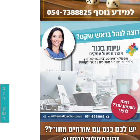
צ
ו
ר
ק
ש
ר