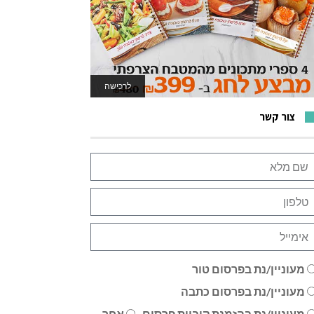
לרכישה
לאתר המשחקים
צור קשר
מעוניין/נת בפרסום טור
מעוניין/נת בפרסום כתבה
מעוניין/נת בהזמנת קוביית פרסום
אחר