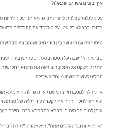
איך בונים גשרים שכאלו?
עלינו לגלות סבלנות לדור המבוגר מאיתנו, עלינו להיות 
בדורנו כבר לא רלוונטי, עלינו לכבד את ההבדלים בדעות,
סיפור לדוגמה: קשר בין דורי חזק ואוהב בין סבתא לנ
סבתא רחל ישבה על הספה בסלון, וספר ישן בידה. עיניה ה
התגנב בשקט אל הסלון. הוא ראה את סבתא רחל ישנה, וח
החליט לעשות משהו מיוחד בשבילה.
איתי הלך למטבח ולקח משם קערה גדולה. הוא מילא אות
הוא חזר לסלון, והניח את הקערה ליד רגליה של סבתא ר
אותן למים החמימים. סבתא רחל התעוררה, וחייכה חיוך
"איתי, איזה נכד מקסים אתה", היא אמרה. "תודה רבה לך