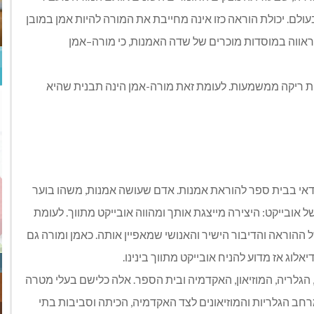
לם. יכולת הוראה כזו אינה מחייבת את המורה להיות אמן במובן
לראווה במוסדות מוכרים של שדה האמנות, כי מורה–אמן
ת ריקה ממשמעות. לעומת זאת מורה-אמן הינה תבנית שהיא
ודאי בבית ספר להוראת אמנות. אדם שעושה אמנות, משהו בוער
 אובייקט: היצירה מייצגת אותך ומהווה אובייקט מתווך. לעומת
 ההוראה והדיבור הישיר והאנושי שמאפיין אותה. כאמן ומורה גם
אלוג אז מדוע להניח אובייקט מתווך בינינו.
גלריה, המוזיאון, האקדמיה ובית הספר. אלה כלישם בעלי מטרה
רחב הגלריות והמוזיאונים לצד האקדמיה, הכיתה וסביבות בתי