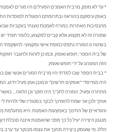
* עד לא מזמן, מרבית האמנים הפעילים היו מורים לאמנות. 
באופן עיסוקם בהוראה ובתרומתם הסגולית למוסדות החי
מהנסיבות האחרות. כמורה לאמנות טענתי בעקביות שבעצם אנ
שמורה זה לא מקצוע אלא קביים למקצוע, כלומר תמיד יש
בשיטה זו המורה נתפס כמופת אישי ומקצועי. להשקפתי ה
של בית הספר: חופש ואומץ, וכמו כן לזהות ולתגבר חוזקות
הזה המונהג על ידי חופש ואומץ.
* בבית הספר שבו למדתי היו מרבית המורים אנשי שם בת
היה ממייסדי "אופקים חדשים" וכמובן אמן פעיל וידוע. 
מתחרה ופעיל. המורה לתנ"ך היה חוקר וכן הלאה… כאשר ל
אותך ולכן אני שמח להזמינך לבקר בסטודיו שלי ולהיות ל
והוודאיים של החינוך באמצעות האמנות. היא מתעלמת מה
מנגנון היצירה יעיל כל כך מפני שהאמנות איננה סובלת זיוף
הללו. מי שעוסק ביצירה מחנך את עצמו מבוקר עד ערב ב