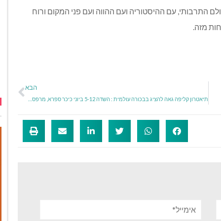
ם התרבותי, עם ההיסטוריה ועם ההווה ועם פני המקום ורוח
ות מזה.
הבא
תיאטרון קליפה גאה להציג בבכורה עולמית : השדה 5-12 ביוני כיכר ספרא, מרפסת בניין 10- ירושלים פסטיבל ישראל 2019
אימייל*