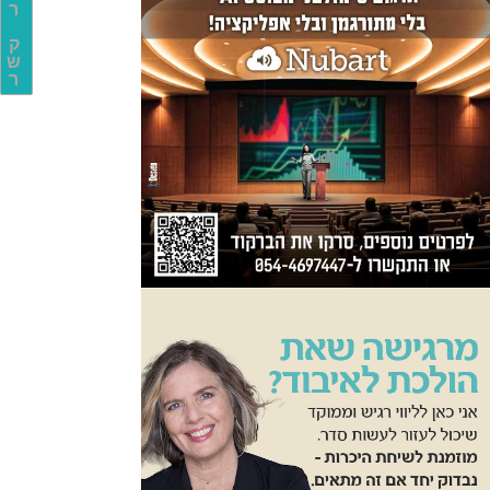
ר
ק
ש
ר