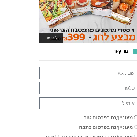
לרכישה
לאתר המשחקים
צור קשר
מעוניין/נת בפרסום טור
מעוניין/נת בפרסום כתבה
מעוניין/נת בהזמנת קוביית פרסום
אחר