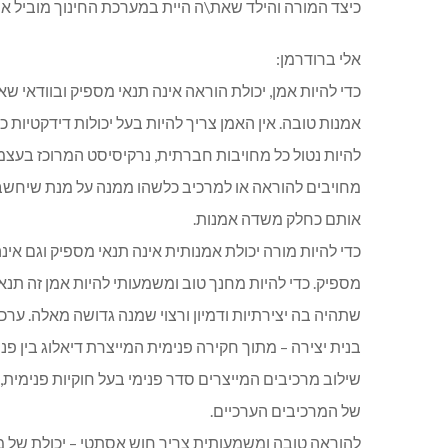
כיצד המורה והילד שאת\ה היית במערכת החינוך מוביל או
אלי ברודרמן:
כדי להיות אמן, יכולת הוראה אינה תנאי מספיק ובוודאי 
אמנות טובה. אין האמן צריך להיות בעל יכולות דידקטיות כדי 
להיות נטול כל מחויבות חברתית, נרקיסיסט המרוכז בעצמו,
מחויבים להוראה או למרכיב כלשהו ממנה על מנת שיחשבו כ
אותם כחלק משדה אמנות.
כדי להיות מורה יכולת אמנותית אינה תנאי מספיק וגם אינ
מספיק. כדי להיות מחנך טוב ומשמעותי להיות אמן זה תנ
שתהיה בה יצירתיות ודמיון ורצוי שמנה גדושה מאלה. ערכ
בנית יצירה – מתוך חקירה פנימית המייצרת דיאלוג בין פני
שילוב מרכיבים המייצרים סדר פנימי בעל חוקיות פנימית,
של המרכיבים הערכיים.
להוראה טובה ומשמעותית צריך חוש אסתטי – יכולת של 