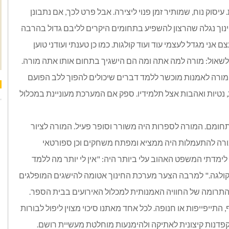
עיסוק נוח, שמותיר זמן פנוי ליצירה. אבל פרט לכך, אם נתבונן
נוך נגלה שהרצון להשפיע בתחומים היקרים לליבם גדול בהרבה
י מגדל לעצמי עוד ועוד קולגות. כמו כן טענתי ועודני טוען
 לשאול: מורה למה אתה ומה הם הישגיך בתחום אותו אתה מורה.
מורה לאמנות מוכשר ללמד דברים שיכולים להפוך ללב הפועם
, נטיות ואהבות אצל תלמידיו. ספק אם המערכת מעוניינת במכלול
חומם. המורה לספרות היה משורר וסופר פעיל. המורה לציור
המורה להתעמלות היה ממציא ומפתח משחקים וכן ספורטאי
ימדתי המשפט האהוב עלי ביותר היה: "אין לי יותר מה ללמד
י קולגה." למרבה הצער מערכת החינוך אטומה להישגים המופלגים
תרומה של החוויה האמנותית למכלול האירועים בבית הספר.
, התייפייפות או חנופה. לכל אחד מאתנו סיכוי מצוין ליפול לבורות
קפדנות קיצונית לאתיקה ולהימנעות מוחלטת מעשיית רושם.