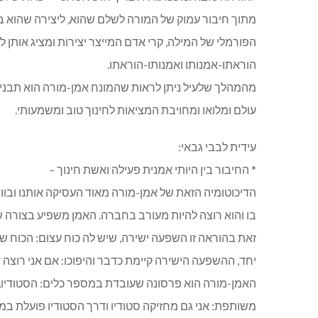
מתוך חיבור עמוק של המורה לשלם שהוא, ליצירה שהוא בעו
הפורמלי של המילה, קרי אדם המייצר יצירות ומציג אותן 
הוראתו-אמנותו ואמנותו-הוראתו.
מהמהלך שלעיל ניתן לראות שהמונח אמן-מורה הוא תבני
עולם ומלואו ומחויבת המציאות לחינוך טוב ומשמעותי.
עידית לבבי גבאי:
* החיבור בין היותי אמנית פעילה ואשת חינוך –
הדיכוטומיה הזאת של אמן-מורה מאוד העסיקה אותנו ובו
בו והוא רוצה להיות מעורב בחברה. האמן משפיע בצורה של
זאת בהוראה זו השפעה ישירה, שיש לה כוח עצום: הכוח של
יחד, ההשפעה הישירה קיימת כדבר והיפוכו: אם אני רוצה די
האמן-מורה הוא פרסונה שעובדת במספר כלים: הסטודיו, ה
משותפת: אני גם מחזיקה סטודיו ודרך הסטודיו פועלת במ