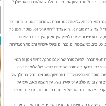
תך ביצירה? מה האיזון אמן, מורה והילד שאת/ה בהוראה שלך?
שאינה תנאי הכרחי. על אחת כמה וכמה כשמדובר באמן טוב המייצר
לייצר יצירה טובה. אין הוא צריך להיות ערכי ו/או מוסרי. אמן יכול
 ולברוא יצירות אמנות לשמן. אין האמן ואין יצירת האמנות
טובים, כמשמעותיים, נצחיים ובעלי איכויות ותכונות המגדירות
ה תנאי הכרחי. להיות מורה שהוא גם מחנך, להיות אמן זה תנאי
אי הכרחי. דידקטיקה טובה שתיחרט בנפשו של הלומד צריכה
יות ומוסר המונחלים לדורות ההמשך, טוב אם יונחלו כמהלך של
ם וחוץ ובונה עולם ערכי שאינו נשען על אשמה וכאב, אלא על
 קרי יופי. מתוך תחושה של מרחב, דמיון והבנת מרכיב היחסים
מידה, שבעזרתה נוצקים החומרים השונים אותם המורה מעביר