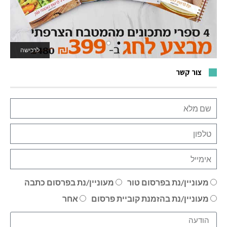
לרכישה
לאתר המשחקים
צור קשר
מעוניין/נת בפרסום טור
מעוניין/נת בפרסום כתבה
מעוניין/נת בהזמנת קוביית פרסום
אחר