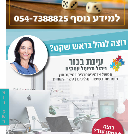
צ
ו
ר
ק
ש
ר