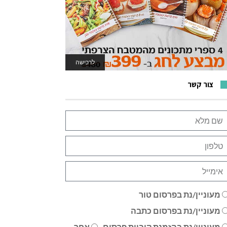
לרכישה
לאתר המשחקים
צור קשר
מעוניין/נת בפרסום טור
מעוניין/נת בפרסום כתבה
מעוניין/נת בהזמנת קוביית פרסום
אחר