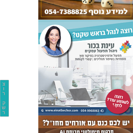
צ
ו
ר
ק
ש
ר