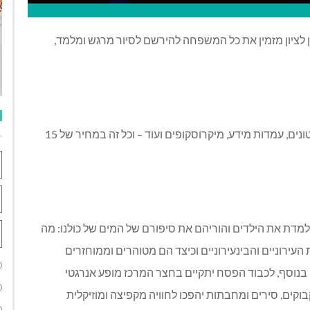
לציון מזמין את כל המשפחה להירשם לסיור מרגש ומלמד,
הסיור בליווי מדריך צמוד והוא כולל חוויה אור-קולית, סרטונים, עמדות מידע, מיקרוסקופים ועוד – וכל זה במחיר של 15
מדת את הילדים והוריהם את סיפורם של המים של כולנו: מה
עירוניים והבינעירוניים וכיצד הם מטוהרים וממוחזרים
בנוסף, לכבוד הפסח יתקיים בחצר המרכז מופע אנרגטי
קבוקים, סירים ומחבתות יהפכו לחוויה מקפיצה ומוזיקלית