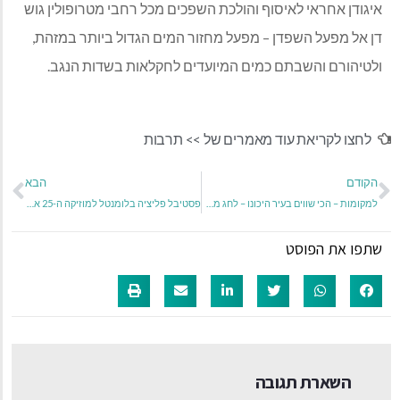
איגודן אחראי לאיסוף והולכת השפכים מכל רחבי מטרופולין גוש
דן אל מפעל השפדן – מפעל מחזור המים הגדול ביותר במזהת,
ולטיהורם והשבתם כמים המיועדים לחקלאות בשדות הנגב.
לחצו לקריאת עוד מאמרים של >>
תרבות
הקודם
הבא
למקומות – הכי שווים בעיר היכונו – לחג מלא בחוויות צאו – למרתון הסיורים של יד בןצבי בירושלים!
פסטיבל פליציה בלומנטל למוזיקה ה-25 אביב 2023
שתפו את הפוסט
השארת תגובה