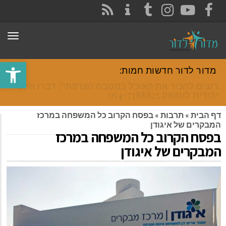
CONTACT
RSS
INSTAGRAM
TUMBLR
YOUTUBE
FACEBOOK
תפר
פתח סרגל
מדור לדור חדשות חמות:
רוצים להכיר את האוכל במטבח הצרפתי? דברו איתי
יהודית לוטואק 054-7388825.
דף הבית
»
תרבות
»
בפסח הקרוב כל המשפחה במרכז
המבקרים של איגודן
בפסח הקרוב כל המשפחה במרכז
המבקרים של איגודן