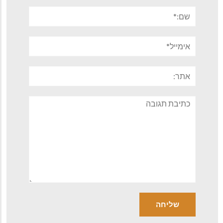
שם:*
אימייל*
אתר:
תגובה