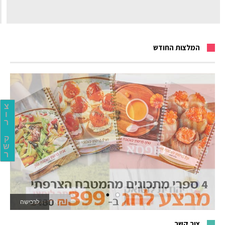
המלצות החודש
צ
ו
ר
ק
ש
ר
לאתר המשחקים
צור קשר