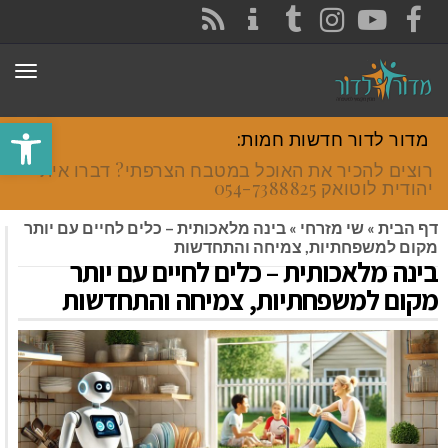
CONTACT
RSS
INSTAGRAM
TUMBLR
YOUTUBE
FACEBOOK
תפר
פתח סרגל
מדור לדור חדשות חמות:
רוצים להכיר את האוכל במטבח הצרפתי? דברו איתי
יהודית לוטואק 054-7388825.
דף הבית
»
שי מזרחי
»
בינה מלאכותית – כלים לחיים עם יותר
מקום למשפחתיות, צמיחה והתחדשות
בינה מלאכותית – כלים לחיים עם יותר
מקום למשפחתיות, צמיחה והתחדשות