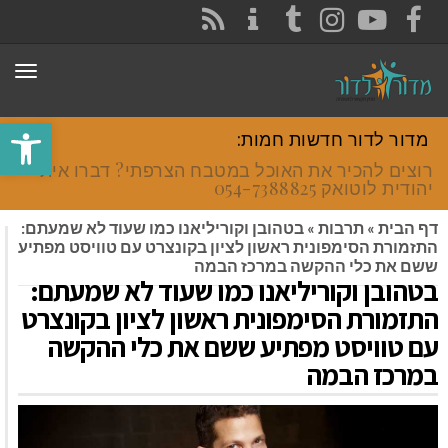
CONTACT
RSS
INSTAGRAM
TUMBLR
YOUTUBE
FACEBOOK
תפר
פתח סרגל
מדור לדור חדשות חמות:
רוצים להכיר את האוכל במטבח הצרפתי? דברו איתי
יהודית לוטואק 054-7388825.
דף הבית
»
תרבות
»
בטהובן וקוריליאנו כמו שעוד לא שמעתם:
התזמורת הסימפונית ראשון לציון בקונצרט עם טוויסט מפתיע
ששם את כלי ההקשה במרכז הבמה
בטהובן וקוריליאנו כמו שעוד לא שמעתם:
התזמורת הסימפונית ראשון לציון בקונצרט
עם טוויסט מפתיע ששם את כלי ההקשה
במרכז הבמה