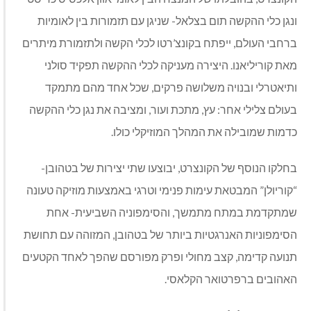
ונגן כלי ההקשה תום בצלאל- שניגן עם תזמורות בין לאומיות
ברחבי העולם, ייפתח בקונצ’רטו לכלי הקשה ולתזמורת מיתרים
מאת קוריליאנו. היצירה מעניקה לכלי ההקשה תפקיד סולני
ותיאטרלי ובנויה משלושה פרקים, שכל אחד מהם מתמקד
בעולם צלילי אחר: עץ, מתכת ועור, ומציבה את נגן כלי ההקשה
כדמות שמובילה את המהלך המוזיקלי כולו.
בחלקו הנוסף של הקונצרט, יבוצעו שתי יצירות של בטהובן-
“קוריולן” המבטאת עימות פנימי וטרגי באמצעות מוזיקה טעונה
שמתקדמת במתח מתמשך, והסימפוניה השביעית- אחת
הסימפוניות האנרגטיות ביותר של בטהובן, המזוהה עם תחושת
תנועה קדימה, קצב מחולי ופרק מפורסם שהפך לאחד הקטעים
האהובים ברפרטואר הקלאסי.