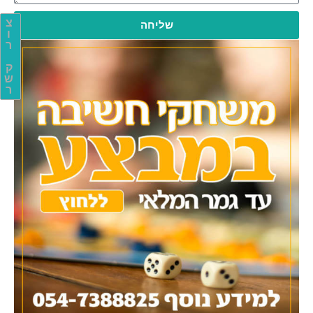
צ
שליחה
ו
ר
ק
ש
ר