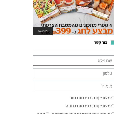
לרכישה
לאתר המשחקים
צור קשר
מעוניין/נת בפרסום טור
מעוניין/נת בפרסום כתבה
מעוניין/נת בהזמנת קוביית פרסום
אחר