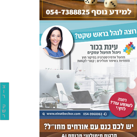
צ
ו
ר
ק
ש
ר