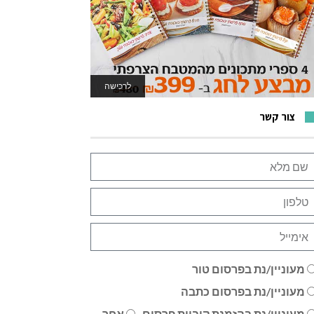
לרכישה
לאתר המשחקים
צור קשר
מעוניין/נת בפרסום טור
מעוניין/נת בפרסום כתבה
מעוניין/נת בהזמנת קוביית פרסום
אחר