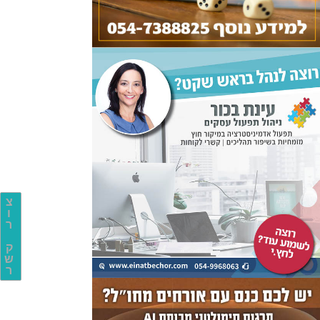
צ
ו
ר
ק
ש
ר