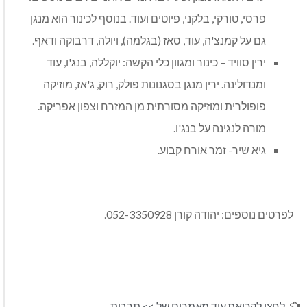
פרסי, טורקי, בלקני, פיוטים ועוד. בנוסף לכינור הוא מנגן
גם על קמנצ'ה, עוד, סאז (בגלמה), ויולה, דרבוקה ודאף.
ירין סוויד – כינור ומגוון כלי הקשה: יוקללה, בנג'ו, עוד
ומנדולינה. ירין מנגן בסגנונות פולק, רוק, ג'אז, מוזיקה
פופולרית ומוזיקה מסורתית מן המזרח וצפון אפריקה.
מורה לנגינה על בנג'ו.
גיא שיר- זמר אורח קבוע.
לפרטים נוספים: יהודה קורן 052-3350928.
לחצו לקריאת עוד מאמרים של >>
תרבות