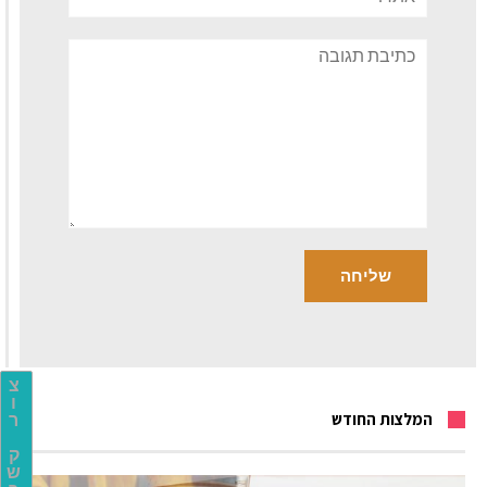
תגובה
צ
ו
המלצות החודש
ר
ק
ש