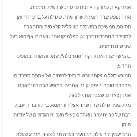
אמריקאית למוזיקה אתנית פרסית, שורשית ותימנית.
את המופע יצרה הזמרת שרון שחר, שגדלה על ברכי הדיוואן
התימני, המשיכה בהשכלה מוזיקלית קלאסית והתחברה
למוזיקה הספרדית דרך נגן הפלמנקו אמנון צארום, אף הוא בעל
שורשים תימנים.
בהמשך יצרה את להקת "סנסיבלה", שמלווה אותה במופע
החדש.
המופע כולל מוזיקה שורשית בצד להיטים של אמנים ספרדים:
מרסדס סוסה, ג'יפסי קינג ואחרים. במופע הבכורה יתארח
אמנון צארום, שעבר את גיל 80!.
מגיל צעיר גדלה שרון שחר אצל הורי אמא, בית עובדיה יעבץ,
רבה של קריית עקרון ואחד מפעילי העלייה הגדולים של יהדות
תימן.
הרב יעבץ היה עילוי, רב העיר צעדה מגיל צעיר, מנהיג שעלה