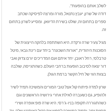
לשלב אותם בהופעות".
דודה של שרון, יעבץ נתנאל, מורה ומרצה לפיסיקה שכתב
ספרים בתחום זה, שולט בשירת הדיוואן, ומסייע לשרון בתחום
זה.
מגיל צעיר שרה ורקדה. היא השתתפה בלהקה הייצוגית של
הסוכנות היהודית, "אורות השכונה" ביחד עם רינת גבאי, מיטל
טרבלסי, רחל ראובן. יחד איתם ועם המדריכים יורם צדוק ואבי
דור יצאה לסיבוב הופעות ברחבי העולם. כשהתגייסה, שולבה
בצוות הווי של חיל הקשר ברמת הגולן.
שרון למדה פיתוח קול אצל טובי המורים והמשיכה תמיד לשיר
ולהופיע, גם כשעברה לאילת אחרי גירושיה הראשונים וגם
כשהתגוררה תקופה בניו-ג'רסי. היא שרה פופ אופרה ושירי
מחזות זמר, ותמיד המשיכה לחפש את הקול האותנטי שלה, עד