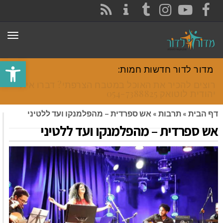
CONTACT
RSS
INSTAGRAM
TUMBLR
YOUTUBE
FACEBOOK
תפר
פתח סרגל
מדור לדור חדשות חמות:
רוצים להכיר את האוכל במטבח הצרפתי? דברו איתי
יהודית לוטואק 054-7388825.
דף הבית
»
תרבות
»
אש ספרדית – מהפלמנקו ועד ללטיני
אש ספרדית – מהפלמנקו ועד ללטיני