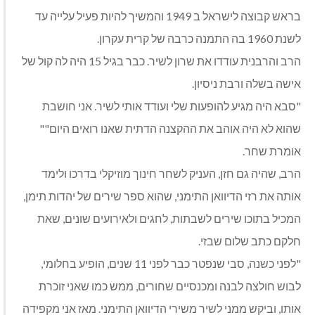
בראש קבוצה לישראל ב 1949 והמשיך להיות פעיל עלייה עד
לשנת 1960 בה התמנה כרבה של קרית עקרון.
הרב והרבנית עודדו את שרון לשיר. כבר בגיל 15 היה לה קול של
אישה בשלה ורבת ניסיון.
"סבא היה מגיע להופעות שלי ועודד אותי לשיר. אני חושבת
שהוא לא היה אוהב את ההקצנה הדתית שאנו רואים היום""
אומרת שחר.
הרב, שהיה גם חזן, העניק לשחר חינוך מוזיקלי בדרכו ולימד
אותה את רזי הדיוואן התימני, שהוא ספר שירים של יהדות תימן,
המכיל בתוכו שירים לשבתות, לחגים ולאירועים שונים, שאת
חלקם כתב שלום שבזי.
"לפני כשנה, סבי שנפטר כבר לפני 11 שנים, הופיע בחלומי,
לבוש חולצה לבנה ומכנסיים שחורים, ממש כמו שאני זוכרת
אותו, וביקש ממני לשיר משירי הדיוואן התימני. מאז אני מקפידה