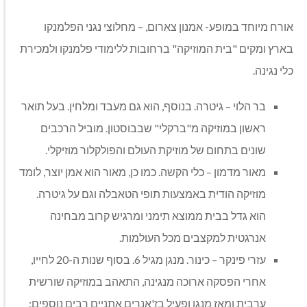
אורח מיוחד במופע- אמנון צארום, – מחלוצי נגני הפלמנקו
בארץ ומקים "בית המוזיקה" ברחובות ללימודי פלמנקו ולמכירת
כלי נגינה.
בר הלוי – גיטרה. בנוסף, הוא גם מעבד ומלחין. בעל תואר
ראשון במוזיקה מ"ברקלי" שבבוסטון. מוביל הרכבים
שונים בתחום של מוזיקת העולם והפולקלור מוזיקלי.
מאור מדמון – כלי הקשה. כמו כן, מאור הוא אמן יוצר, לומד
מוזיקה הודית באמצעות תופי הטאבלה וגם על גיטרה.
הוא גדל בבית ממוצא תימני ומרגיש קרוב מבחינה
אנרגטית למקצבים מכל העולמות.
עזרי פינקר – כינור. מנגן מגיל 6. בסוף שנות ה-20 לחייו,
אחרי הפסקה ארוכה מנגינה, התאהב במוזיקה שורשית
ערבית ומאז מנגן ופעיל בז'אנרים אתניים רבים נוספים: