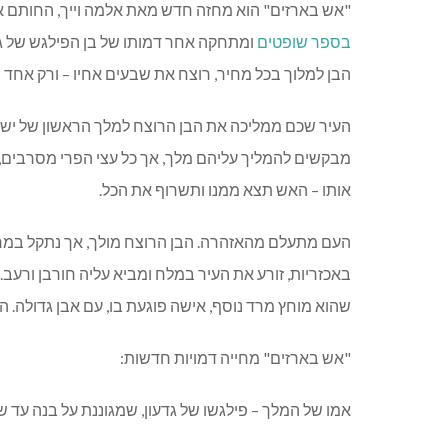
"
אש בארזים
"
הוא מחזה חדש מאת אלמה וייך
,
החותם את
בספר
שופטים
ומתחקה אחר דמותו של בן הפילגש של ג
הבן למלוך בכל מחיר
,
רוצח את שבעים אחיו
–
ורק אחד 
העיר שכם ממליכה את הבן הרוצח למלך הראשון של יש
מבקשים להמליך עליהם מלך
,
אך כל עצי הפרי מסרבים
,
אותו
–
האש תצא ממנו ותשרוף את הכל
.
העם מתעלם מהאזהרה
.
הבן הרוצח מולך
,
אך נתקל במר
באכזריות
,
זורע את העיר במלח ומביא עליה חורבן ורעב
.
שהוא מוחץ מרד נוסף
,
אישה פוגעת בו
,
עם אבן גדולה
.
הו
"
אש בארזים
"
מחייה דמויות חדשות
:
אמו של המלך
–
פילגשו של גדעון
,
שמגוננת על בנה עד 