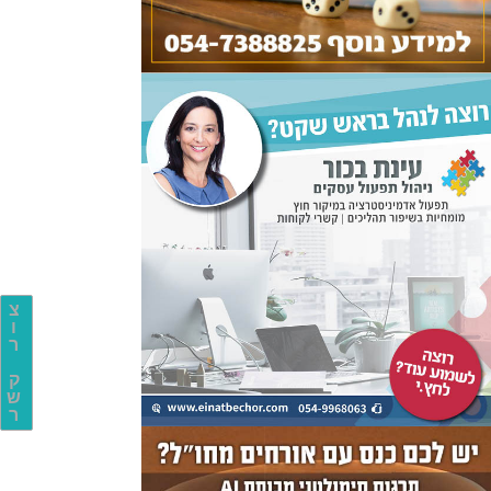
צ
ו
ר
ק
ש
ר