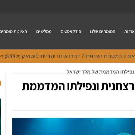
אודות
המומחים שלנו
פודקאסטים
ממליצים
ראיונות מומחים
 במטבח הצרפתי? דברו איתי יהודית לוטואק 054-7388825.
 ונפילתו המדממת של מלך ישראל
רצחנית ונפילתו המדממת