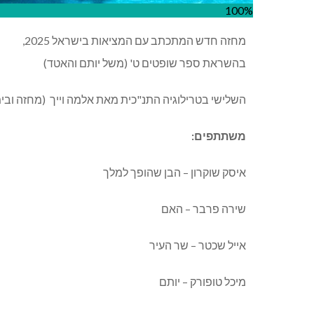
100%
מחזה חדש
ה
מתכתב עם המציאות בישראל
2025,
בהשראת ספר שופטים ט
' (
משל יותם והאטד
)
השלישי בטרילוגיה התנ
"
כית מאת אלמה וייך
(
מחזה ובימ
משתתפים
:
איסק שוקרון
–
הבן שהופך למלך
שירה פרבר
–
האם
אייל שכטר
–
שר העיר
מיכל טופורק
–
יותם