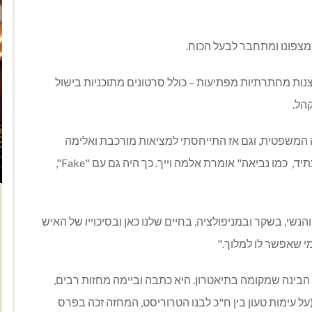
מצפונו ומתחבר לבעל הכוח
.
סצנות מחתרתיות מפתיעות
–
כולל סרטונים מתוכניות בישול
קהל
.
ה המשפטית
,
וגם אז התייחסתי למציאות מורכבת ואלימה
תיד
,
כמו נביאה
"
אומרת אלמה וייך
.
כך היה גם עם
"Fake",
הנשי
,
בשקר ובמניפולציה
,
בחיים שלנו כאן ובסיכוייו של האיש
מי שאפשר לו למלוך
."
הבינה שמקומה בתיאטרון
.
היא כתבה וביימה מחזות רבים
,
על עימות טעון בין ח
"
כ לבנו הטרוריסט
,
המחזה זכה בפרס