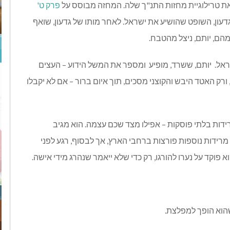
 טרילוגיית מחזות התנ
"
ך שלה
.
המחזה מבוסס על
פרק
ט
'
דעון
,
השופט שהושיע את ישראל
.
לאחר מותו של גדעון
,
שואף
מהם
,
יותם
,
ניצל מהטבח
.
ראל
.
יותם
,
ששרד
,
מופיע
ומספר את המשל הידוע
–
העצים
ורק האטד היבש והקוצני מסכים
,
תוך איום ברור
–
אם לא יקבלו
ידות בלתי פוסקות
–
אפילו מצד שכם עצמה
.
הוא מגיב
מרידות נוספות פורצות ברחבי הארץ
,
אך לבסוף
,
רגע לפני
א פוקד על נערו להורגו
,
רק כדי שלא ייאמר שנהרג מידי אישה
.
שהוא הופך למפלצת
.