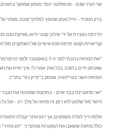
שר העיר שכם
–
מניפולטור חסר מצפון שמושך בחוטים
.
ברק המורד
–
חייל נאמן שהופך למלחך פנכה
,
מוותר על 
הדרמה נשברת על ידי שילוב קטעי וידאו
,
מוזיקת טכנו ו
קוריאניות וקטעי פרפורמנס אישיים של השחקנים מול ה
"
את המחזה כתבתי לפני ה
-7
באוקטובר ולפני הרפורמ
שאנחנו חיים בתוכה
.
בכל זאת
,
אמרו לי
,
איך חזית את הע
המחזה השני בטרילוגיה
,
שעסק ב
"
פייק ניוז
"
בתנ
"
ך
.
"
אני מתעניינת בבני אדם
–
בתכונות שמזהות את הגברי ו
הישר מול שלטון ללא רסן
.
זה מחזה על מלך רע
–
ועל כל 
אלמה וייך למדה משפטים
,
אך רגע אחרי קבלת התעודה 
כולל מחזות ששאבו את המקורות מהתנ
"
ך
:
"
תג מחיר
" (