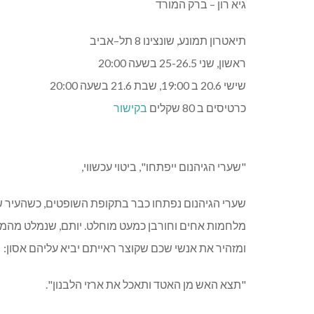
גיא רון
–
ברק המורד
תיאטרון
תמונע
,
שונצינו
8
תל
–
אביב
ראשון, שני 25-26.5 בשעה 20:00
שישי 20.6 ב 19:00, שבת 21.6 בשעה 20:00
כרטיסים ב 80 שקלים
בקישור
"
שערי הגיהנום ייפתחו
",
ביטוי עכשווי
,
שערי הגיהנום נפתחו כבר בתקופת השופטים
,
כשהעיר ש
מלחמות אחים וחורבן כמעט מוחלט
.
יותם
,
שנמלט מהמל
ומזהיר את אנשי שכם שקוצר ראייתם יביא עליהם אסון
:
"
תצא האש מן האטד ותאכל את ארזי הלבנון
".