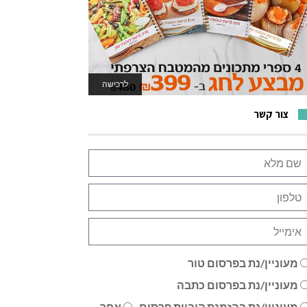
לרכישה
לאתר המשחקים
צור קשר
מעוניין/נת בפרסום טור
מעוניין/נת בפרסום כתבה
מעוניין/נת בהזמנת קוביית פרסום
אחר