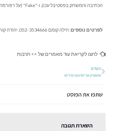
הכתיבה והמשחק בפסטיבל עכו
),
ו
-"Fake" (
על רפורמה 
לפרטים
נוספים
:
הילה
קומם
052-3534666,
יהודה
קורן
לחצו לקריאת עוד מאמרים של >>
תרבות
הקודם
מהסנדק ועד לסינמה פרדיסו
שתפו את הפוסט
השארת תגובה