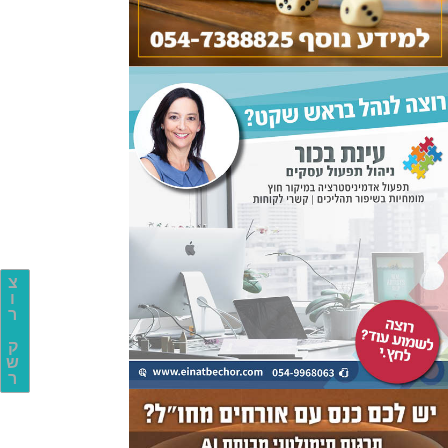
צ
ו
ר
ק
ש
ר