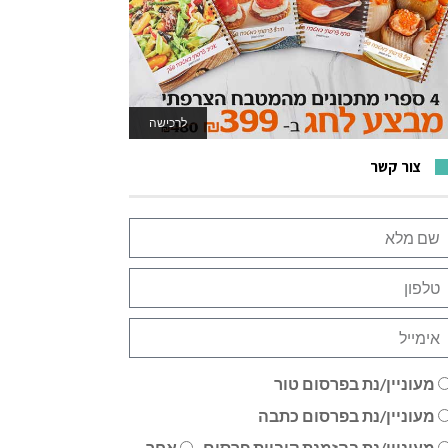
לרכישה
לאתר המשחקים
צור קשר
מעוניין/נת בפרסום טור
מעוניין/נת בפרסום כתבה
מעוניין/נת בהזמנת קוביית פרסום
אחר