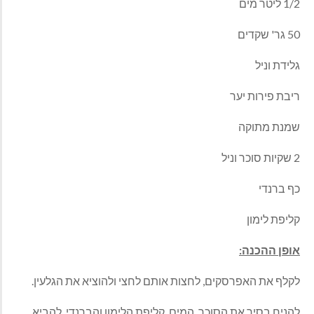
1/2 ליטר מים
50 גר' שקדים
גלידת וניל
ריבת פירות יער
שמנת מתוקה
2 שקיות סוכר וניל
כף ברנדי
קליפת לימון
אופן ההכנה:
לקלף את האפרסקים, לחצות אותם לחצי ולהוציא את הגלעין.
להניח בסיר את הסוכר, המים, קליפת הלימון והברנדי. להביא