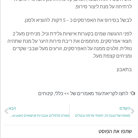
לרתיחה על מנת ליצור סירופ.
לבשל בסירופ את האפרסקים כ – 5 דקות. להוציא ולסנן.
לפני ההגשה שמים בקערות אישיות גלידת וניל, מניחים מעל 2
חצאי אפרסקים. מחממים את ריבת פירות היער על מנת שתהיה
נוזלית. זולגים ממנה על האפרסקים, זורעים מעל שבבי שקדים
ומניחים קצפת מעל.
בתאבון
לחצו לקריאת עוד מאמרים של >>
כללי
,
קינוחים
הקודם
הבא
מאפה של עגבניות, תפוחי אדמה ובצלים
טארט פלפלים, עגבניות וקישואים (tarte a la piperade)
שתפו את הפוסט