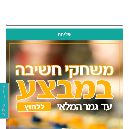
שליחה
צ
ו
ר
ק
ש
ר