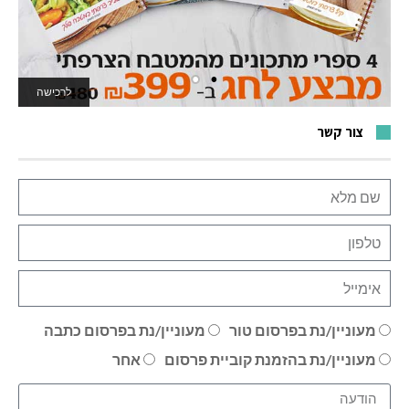
לרכישה
לאתר המשחקים
צור קשר
מעוניין/נת בפרסום טור
מעוניין/נת בפרסום כתבה
מעוניין/נת בהזמנת קוביית פרסום
אחר