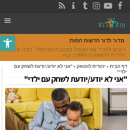
CONTACT
RSS
INSTAGRAM
TUMBLR
YOUTUBE
FACEBOOK
תפר
פתח סרגל
מדור לדור חדשות חמות:
רוצים להכיר את האוכל במטבח הצרפתי? דברו איתי
יהודית לוטואק 054-7388825.
דף הבית
»
יהודית לוטואק
»
"אני לא יודע/יודעת לשחק עם
ילדי"
"אני לא יודע/יודעת לשחק עם ילדי"