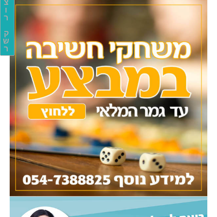
צ
ו
ר
ק
ש
ר