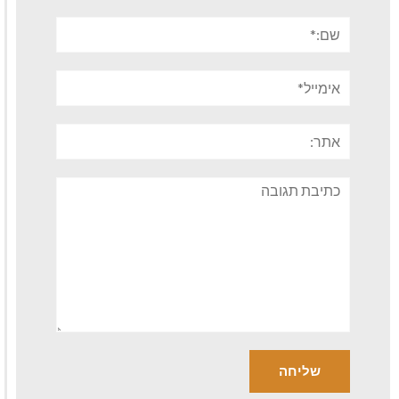
שם:*
אימייל*
אתר:
תגובה