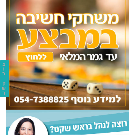
צ
ו
ר
ק
ש
ר