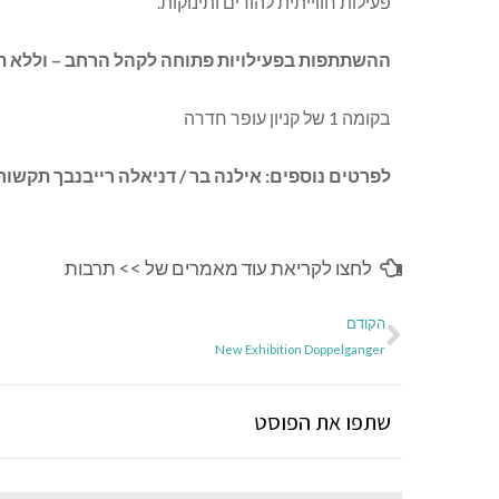
פעילות חווייתית להורים ותינוקות
.
ההשתתפות בפעילויות פתוחה לקהל הרחב
–
וללא 
בקומה
1 של קניון עופר חדרה
לפרטים
נוספים
:
אילנה
בר
/
דניאלה
רייבנבך
תקשור
לחצו לקריאת עוד מאמרים של >>
תרבות
הקודם
New Exhibition Doppelganger
שתפו את הפוסט