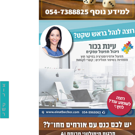
צ
ו
ר
ק
ש
ר