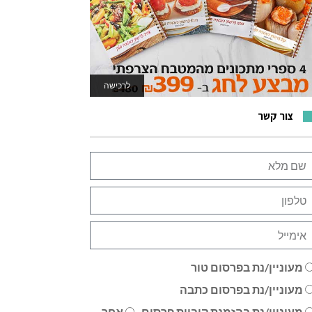
לרכישה
לאתר המשחקים
צור קשר
מעוניין/נת בפרסום טור
מעוניין/נת בפרסום כתבה
מעוניין/נת בהזמנת קוביית פרסום
אחר