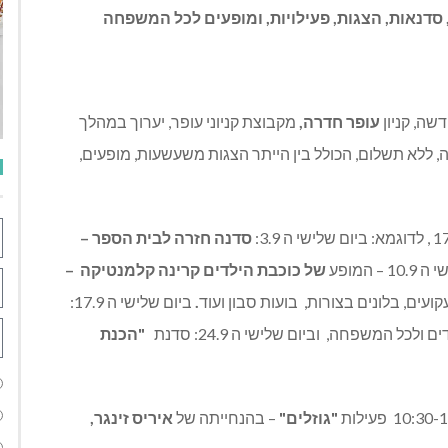
סדנאות, הצגות, פעילויות, ומופעים לכל המשפחה
דשה,
קניון
עופר
חדרה
,
מקבוצת קניוני עופר
,
יערוך במהלך
ה
,
ללא תשלום
,
הכולל בין הייתר הצגות משעשעות
,
מופעים
,
לדוגמא
:
ביום שלישי ה
3.9:
סדנה
חזרה
לבית
הספר
–
י ה
10.9 –
המופע
של
כוכבת
הילדים
קרינה
קלמנטיקה
–
קועים
,
בלונים בצורות
,
בועות סבון ועוד
.
ביום שלישי ה
17.9:
דים ולכל המשפחה
,
וביום שלישי ה
24.9:
סדנת
"
הכנת
פעילות
"
גוזלים
"
–
בהנחייתה של
איריס
זינגר
,