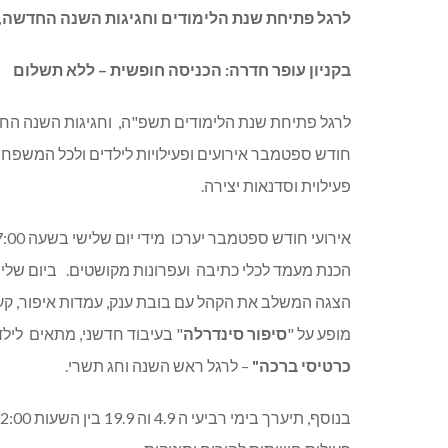
לרגל פתיחת שנת הלימודים וחגיגות השנה החדשה,
בקניון
עופר
חדרה
:
הכניסה
חופשית
–
ללא
תשלום
לרגל פתיחת שנת הלימודים תשפ"ה,
וחגיגות השנה הח
חודש ספטמבר אירועים ופעילויות לילדים ולכל המשפח
פעילוית וסדנאות יצירה
.
אירועי חודש ספטמבר יערכו
מידי יום שלישי בשעה
17:00 ,
הכנת מעמד לכלי כתיבה
ועפרונות מקושטים
.
ביום שליש
הצגה המשלב את הקהל עם בובת ענק
,
עמדות איפור
,
קע
מופע על
"
סיפור
סינדרלה
"
בעיבוד חדשני
,
מתאים
ליל
כרטיסי
ברכה
"
–
לרגל ראש השנה וחג תשרי
.
בנוסף
,
תיערך
בימי רביעי ה 4.9 וה 19.9 בין השעות 10:30-12:00