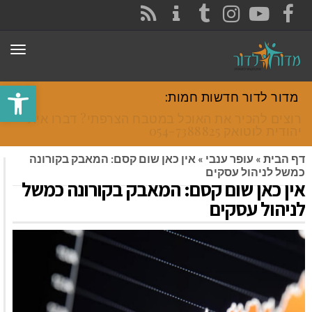
CONTACT
RSS
INSTAGRAM
TUMBLR
YOUTUBE
FACEBOOK
תפר
פתח סרגל
מדור לדור חדשות חמות:
רוצים להכיר את האוכל במטבח הצרפתי? דברו איתי
יהודית לוטואק 054-7388825.
דף הבית
»
עופר ענבי
»
אין כאן שום קסם: המאבק בקורונה
כמשל לניהול עסקים
אין כאן שום קסם: המאבק בקורונה כמשל
לניהול עסקים