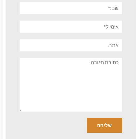
שם:*
אימייל*
אתר:
תגובה