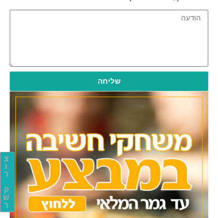
שליחה
צ
ו
ר
ק
ש
ר