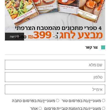
לרכישה
לאתר המשחקים
צור קשר
מעוניין/נת בפרסום טור
מעוניין/נת בפרסום כתבה
מעוניין/נת בהזמנת קוביית פרסום
אחר