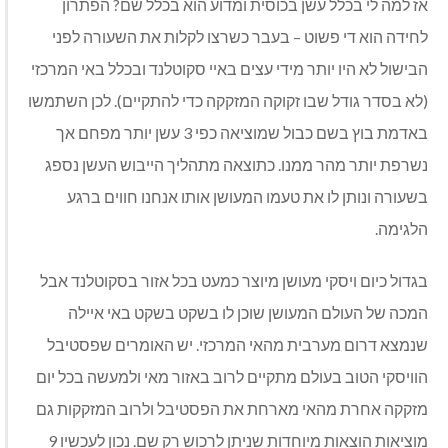
אז למה לי בכלל עשן בכוסית ומדוע הוא בכלל שם? הפתרון
לחידה הוא די פשוט – בעבר כשרצו לקלות את השעורה לפני
הבישול לא היו יותר מידי עצים באיי סקוטלנד ובכלל באי המרכזי
(לא בסדר גודל שבו זקוקה המזקקה כדי להתקיים). לכן השתמשו
באדמת בוץ בשם כבול שמוציאה כפי 3 עשן יותר מפחם אך
נשרפת יותר מהר ממנו. כתוצאה מתהליך הייבוש העשן נספג
בשעורה ונותן לו את טעמו המעושן אותו אנחנו חווים ברגע
הלגימה.
בגדול כיום ויסקי מעושן מיוצר כמעט בכל אזור בסקוטלנד אבל
המכה של העולם המעושן שוכן לו בשקט בשקט באי איילה
שנמצא דרום מערבית מהאי המרכזי. יש האומרים שפסטיבל
הוויסקי הטוב בעולם מתקיים לרוב באזור מאי ולמעשה בכל יום
מזקקה אחרת מהאי מארחת את הפסטיבל ולרוב המזקקות גם
מוציאות הוצאות מיוחדות שניתן לרכוש רק שם. נכון לעכשיו 9