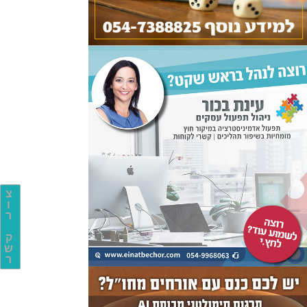
צ
ו
ר
ק
ש
ר