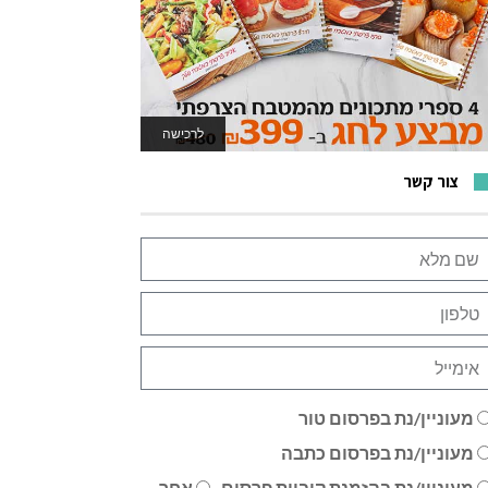
לרכישה
לאתר המשחקים
צור קשר
מעוניין/נת בפרסום טור
מעוניין/נת בפרסום כתבה
מעוניין/נת בהזמנת קוביית פרסום
אחר