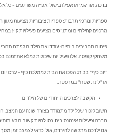
ברכה, אוריגמי או אפילו בישול ואפייה משותפים – כל א
ספריות ומרכזי תרבות: ספריות ציבוריות מציעות מגוון ר
מרכזים קהילתיים ומתנ"סים מציעים פעילויות קיץ במחי
פיתוח תחביבים ביתיים: עודדו את הילדים לפתח תחביבים
משחקי קופסה. אלו פעילויות שיכולות למלא את זמנם בכ
"יום כיף" בבית: הפכו את הבית לממלכת כיף – ערכו יום 
או "לינת שטח" במרפסת.
הקשבה לצרכים הייחודיים של הילדים
חשוב לזכור שכל ילד מתמודד בצורה שונה עם המצב. חלק
חברה ופעילות אינטנסיבית. נסו להיות קשובים לאיתות
אם ילדכם מתקשה להירדם, אולי כדאי לצמצם זמן מסך לפ