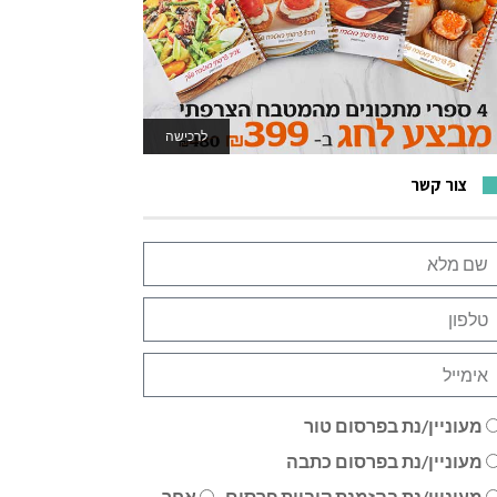
לרכישה
לאתר המשחקים
צור קשר
מעוניין/נת בפרסום טור
מעוניין/נת בפרסום כתבה
מעוניין/נת בהזמנת קוביית פרסום
אחר