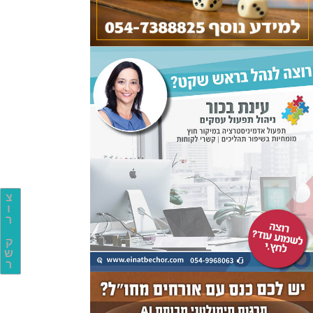
צ
ו
ר
ק
ש
ר