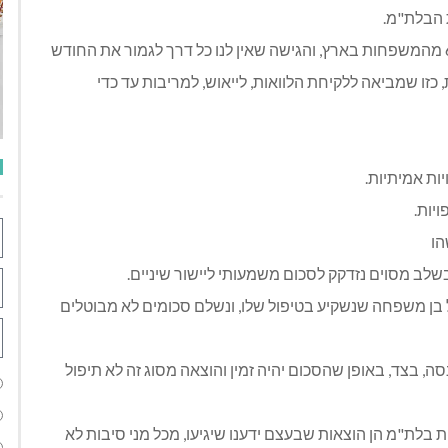
 הבלת"מ.
גם ככה, ההוצאות השוטפות "כבדות" על למעלה מ-60% מהמשפחות בארץ, והגישה שאין לנו כל דרך לגמור את החודש
 כזו שמביאה ללקיחת הלוואות, לייאוש, למריבות עד כדי
ות אמיתיות.
יות.
בשלב מסוים נזדקק לסכום משמעותי ליישור שיניים.
ל בן משפחה שנשקיע בטיפול שלו, ונשלם סכומים לא מבוטלים
שלי היא להפריש מדי חודש כ-10% מההכנסה, בצד, באופן שהסכום יהיה זמין והוצאה מסוג זה לא תיפול
בלת"מ הן הוצאות שבעצם ידענו שיגיעו, מכל מני סיבות לא