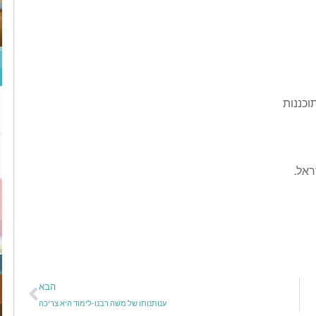
וכננות
אל.
הבא
ענותנותו של משה רבנו-לימוד היא צריכה