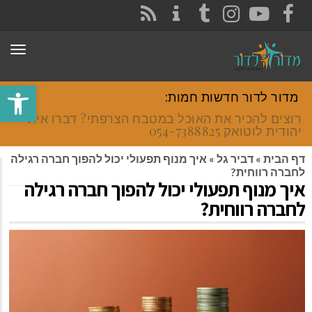
CONTACT
RSS
INSTAGRAM
TUMBLR
YOUTUBE
FACEBOOK
תפר
פתח סרגל
מדור לדור חדשות חמות:
רוצים להכיר את האוכל במטבח הצרפתי? דברו איתי
יהודית לוטואק 054-7388825.
דף הבית
»
דביר גל
»
איך מנוף תפעולי יכול להפוך חברה רגילה
לחברה רווחית?
איך מנוף תפעולי יכול להפוך חברה רגילה
לחברה רווחית?